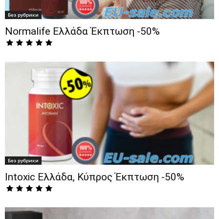
Без рубрики
Normalife Ελλάδα Έκπτωση -50%
Без рубрики
Intoxic Ελλάδα, Κύπρος Έκπτωση -50%