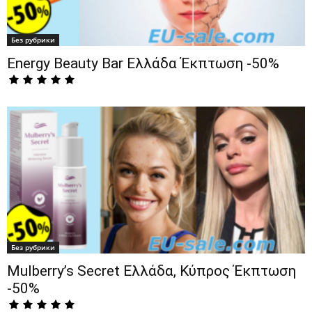
Без рубрики
Energy Beauty Bar Ελλάδα Έκπτωση -50%
Без рубрики
Mulberry’s Secret Ελλάδα, Κύπρος Έκπτωση
-50%