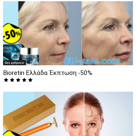
Без рубрики
Bioretin Ελλάδα Έκπτωση -50%