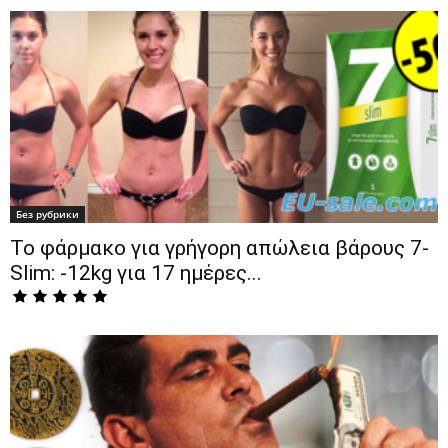
Без рубрики
Το φάρμακο για γρήγορη απώλεια βάρους 7-
Slim: -12kg για 17 ημέρες...