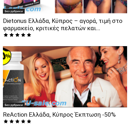
Без рубрики
Dietonus Ελλάδα, Κύπρος – αγορά, τιμή στο
φαρμακείο, κριτικές πελατών και...
Без рубрики
ReAction Ελλάδα, Κύπρος Έκπτωση -50%