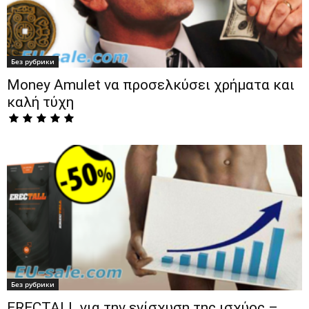
Без рубрики
Money Amulet να προσελκύσει χρήματα και
καλή τύχη
Без рубрики
ERECTALL για την ενίσχυση της ισχύος –