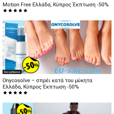
Motion Free Ελλάδα, Κύπρος Έκπτωση -50%
Без рубрики
Onycosolve – σπρέι κατά του μύκητα
Ελλάδα, Κύπρος Έκπτωση -50%