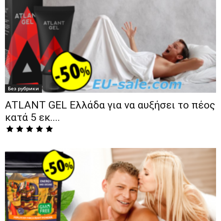
Без рубрики
ATLANT GEL Ελλάδα για να αυξήσει το πέος
κατά 5 εκ....