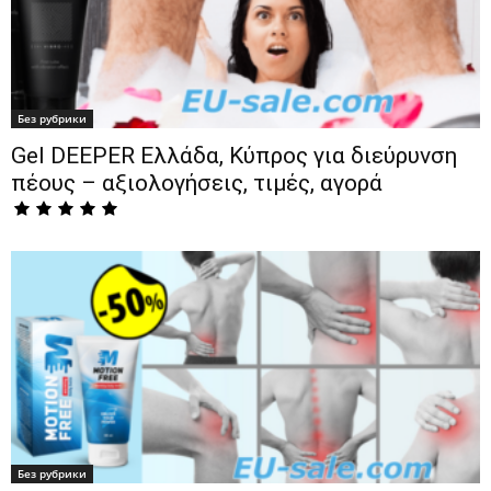
Без рубрики
Gel DEEPER Ελλάδα, Κύπρος για διεύρυνση
πέους – αξιολογήσεις, τιμές, αγορά
Без рубрики