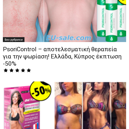
Без рубрики
PsoriControl – αποτελεσματική θεραπεία
για την ψωρίαση! Ελλάδα, Κύπρος έκπτωση
-50%