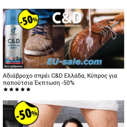
Без рубрики
Αδιάβροχο σπρέι C&D Ελλάδα, Κύπρος για
παπούτσια Έκπτωση -50%