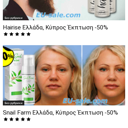
Без рубрики
Hairise Ελλάδα, Κύπρος Έκπτωση -50%
Без рубрики
Snail Farm Ελλάδα, Κύπρος Έκπτωση -50%