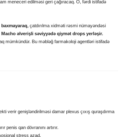
m meneceri edilməsi geri çağıracaq. O, fərdi istifadə
z baxmayaraq,
çatdırılma xidməti rəsmi nümayəndəsi
 Macho əlverişli səviyyədə qiymət drops yerləşir.
lmaq mümkündür. Bu məbləğ farmakoloji agentləri istifadə
kti verir genişləndirilməsi damar plexus çıxış quraşdırma
ır penis qan dövranını artırır.
mosional stress azad.