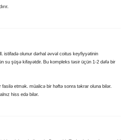
rır.
istifadə olunur dərhal əvvəl coitus keyfiyyətinin
 su şüşə kifayətdir. Bu kompleks təsir üçün 1-2 dəfə bir
fasilə etmək. müalicə bir həftə sonra təkrar oluna bilər.
lnız hiss edə bilər.