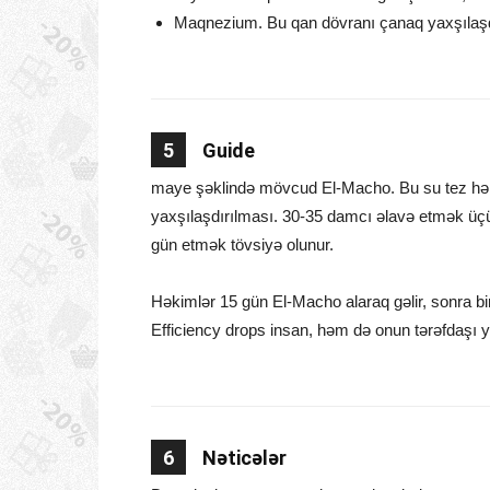
Maqnezium. Bu qan dövranı çanaq yaxşılaşdı
5
Guide
maye şəklində mövcud El-Macho. Bu su tez həll. 
yaxşılaşdırılması. 30-35 damcı əlavə etmək üçün
gün etmək tövsiyə olunur.
Həkimlər 15 gün El-Macho alaraq gəlir, sonra bir 
Efficiency drops insan, həm də onun tərəfdaşı ya
6
Nəticələr