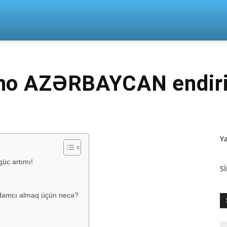
n
ho AZƏRBAYCAN endir
Y
güc artımı!
Sİ
damcı almaq üçün necə?