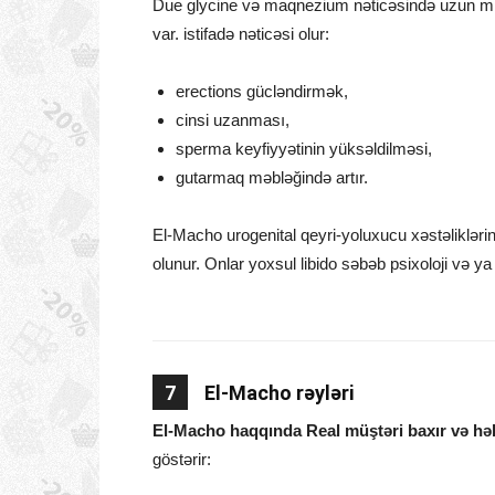
Due glycine və maqnezium nəticəsində uzun müdd
var. istifadə nəticəsi olur:
erections gücləndirmək,
cinsi uzanması,
sperma keyfiyyətinin yüksəldilməsi,
gutarmaq məbləğində artır.
El-Macho urogenital qeyri-yoluxucu xəstəliklərin
olunur. Onlar yoxsul libido səbəb psixoloji və ya 
7
El-Macho rəyləri
El-Macho haqqında Real müştəri baxır və hə
göstərir: