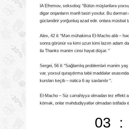
IA Efremov, seksoloq: “Bütün müştərilərə yoxsul
digər orqanların mənfi təsiri yoxdur. Bu dərman o
gücləndirir yorğunluq azad edir. onlara müsbət tə
Alex, 42 il: “Mən mühakimə El-Macho alıb – həq
sonra görünür və kimi uzun kimi lazım adam d
ilə Thanks mənim cinsi həyat düşər. ”
Sergei, 56 il: “Sağlamlıq problemləri mənim yaş 
var. yoxsul quraşdırma təbii maddələr əsasında
kursları keçib – nəticə 6 ay saxlanılır “.
El-Macho – Siz cərrahiyyə olmadan tez effekt a
kömək, onlar məhdudiyyətlər olmadan istifadə edi
03
: