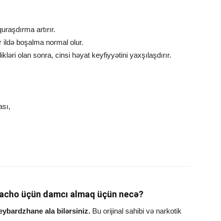
quraşdırma artırır.
ır ildə boşalma normal olur.
ikləri olan sonra, cinsi həyat keyfiyyətini yaxşılaşdırır.
sı,
acho üçün damcı almaq üçün necə?
ybardzhane ala bilərsiniz.
Bu orijinal sahibi və narkotik