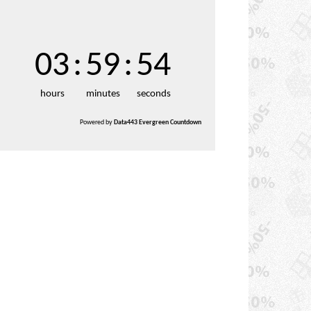
03
:
59
:
53
hours
minutes
seconds
Powered by
Data443 Evergreen Countdown