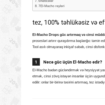
6Nəticələr
7El-Macho rəyləri
tez, 100% təhlükəsiz və ef
El-Macho Drops güc artırmaq və cinsi müddə
prosesləri artırır quraşdırma başlanğıc təmin e
Tool asılı olmayaraq inkişaf səbəb, cinsi disfonk
1
Necə güc üçün El-Macho edir?
El-Macho bədən gücləndirmək və heysiyyət yax
etmək, cinsi zövq istəyən insanlar üçün uygundur
edilir: onlar bir-birinə təsirini artırmaq, tez istədi