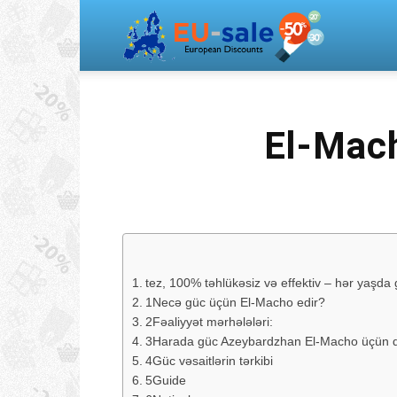
Europea
Sale
El-Mac
tez, 100% təhlükəsiz və effektiv – hər yaşda 
1Necə güc üçün El-Macho edir?
2Fəaliyyət mərhələləri:
3Harada güc Azeybardzhan El-Macho üçün 
4Güc vəsaitlərin tərkibi
5Guide