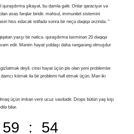
 quraşdırma şikayət, bu damla gəlir. Onlar qaraciyər və
lan əsas fərqlər biridir. məhsul, immunitet sistemini
siri hiss edəcək istifadə sonra bir neçə dəqiqə ərzində. ”
iqətən yaxşı bir nəticə. quraşdırma təxminən 20 dəqiqə
avam edir. Mənim həyat yoldaşı daha rəngarəng olmuşdur
gizlətmək deyil. cinsi həyat üçün pis olan yeni problemlər
 damcı kömək ilə bir problemi həll etmək üçün. Mən iki
lmaq üçün imkan verir ucuz vasitədir. Drops bütün yaş kişi
lə bilər.
59
:
53