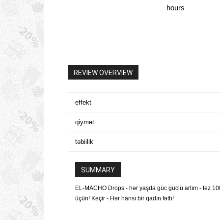
hours
REVIEW OVERVIEW
effekt
qiymət
təbiilik
SUMMARY
EL-MACHO Drops - hər yaşda güc güclü artım - tez 100
üçün! Keçir - Hər hansı bir qadın fəth!