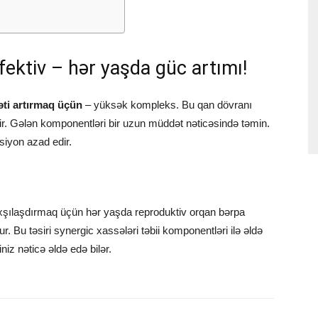
fektiv – hər yaşda güc artımı!
ti artırmaq üçün
– yüksək kompleks. Bu qan dövranı
dir. Gələn komponentləri bir uzun müddət nəticəsində təmin.
siyon azad edir.
şılaşdırmaq üçün hər yaşda reproduktiv orqan bərpa
. Bu təsiri synergic xassələri təbii komponentləri ilə əldə
yiniz nəticə əldə edə bilər.