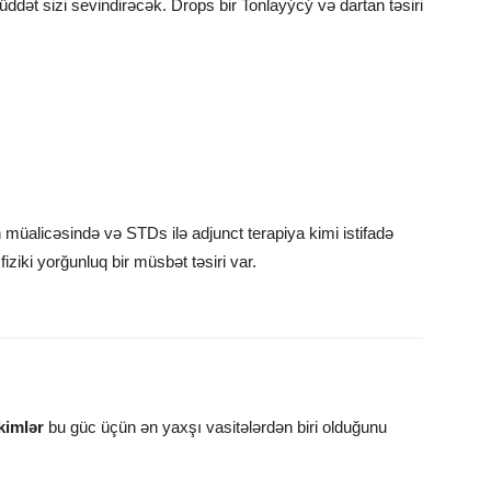
ət sizi sevindirəcək. Drops bir Tonlayýcý və dartan təsiri
 müalicəsində və STDs ilə adjunct terapiya kimi istifadə
fiziki yorğunluq bir müsbət təsiri var.
kimlər
bu güc üçün ən yaxşı vasitələrdən biri olduğunu