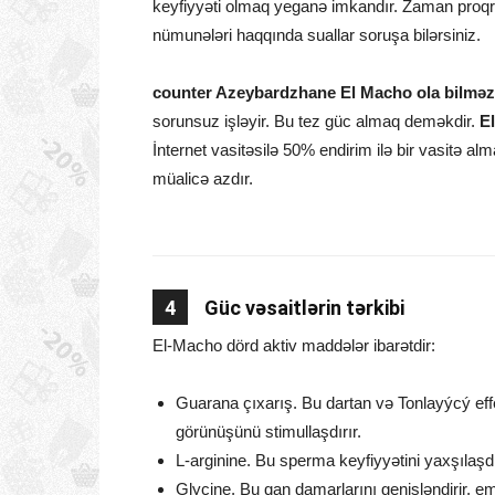
keyfiyyəti olmaq yeganə imkandır. Zaman proqra
nümunələri haqqında suallar soruşa bilərsiniz.
counter Azeybardzhane El Macho ola bilmə
sorunsuz işləyir. Bu tez güc almaq deməkdir.
El
İnternet vasitəsilə 50% endirim ilə bir vasitə a
müalicə azdır.
4
Güc vəsaitlərin tərkibi
El-Macho dörd aktiv maddələr ibarətdir:
Guarana çıxarış. Bu dartan və Tonlayýcý effe
görünüşünü stimullaşdırır.
L-arginine. Bu sperma keyfiyyətini yaxşılaşdır
Glycine. Bu qan damarlarını genişləndirir, e