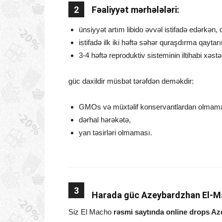
2
Fəaliyyət mərhələləri:
ünsiyyət artım libido əvvəl istifadə edərkən, 
istifadə ilk iki həftə səhər quraşdırma qaytar
3-4 həftə reproduktiv sisteminin iltihabi xəstəl
güc daxildir müsbət tərəfdən deməkdir:
GMOs və müxtəlif konservantlardan olmama
dərhal hərəkətə,
yan təsirləri olmaması.
3
Harada güc Azeybardzhan El-M
Siz El Macho
rəsmi saytında online drops Aze