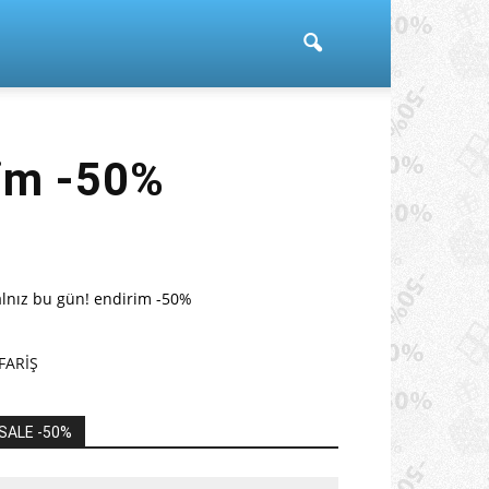
im -50%
alnız bu gün! endirim -50%
FARİŞ
SALE -50%