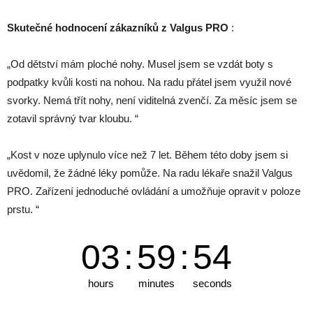
Skutečné hodnocení zákazníků z Valgus PRO
:
„Od dětství mám ploché nohy. Musel jsem se vzdát boty s
podpatky kvůli kosti na nohou. Na radu přátel jsem využil nové
svorky. Nemá třít nohy, není viditelná zvenčí. Za měsíc jsem se
zotavil správný tvar kloubu. “
„Kost v noze uplynulo více než 7 let. Během této doby jsem si
uvědomil, že žádné léky pomůže. Na radu lékaře snažil Valgus
PRO. Zařízení jednoduché ovládání a umožňuje opravit v poloze
prstu. “
03
:
59
:
52
hours
minutes
seconds