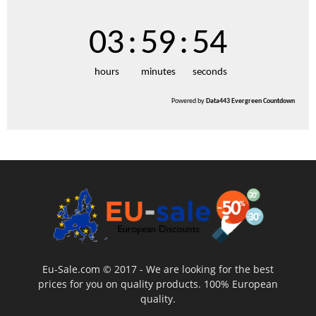
03
:
59
:
52
hours
minutes
seconds
Powered by
Data443 Evergreen Countdown
Eu-Sale.com © 2017 - We are looking for the best
prices for you on quality products. 100% European
quality.