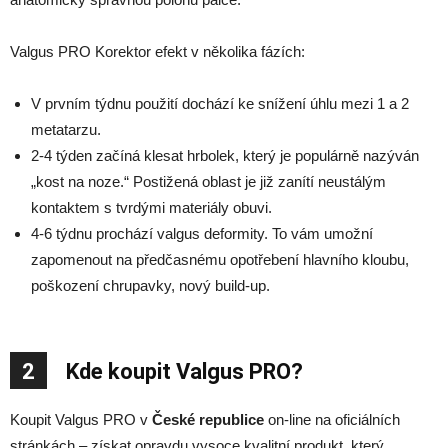
Valgus PRO Korektor efekt v několika fázích:
V prvním týdnu použití dochází ke snížení úhlu mezi 1 a 2
metatarzu.
2-4 týden začíná klesat hrbolek, který je populárně nazýván
„kost na noze.“ Postižená oblast je již zanítí neustálým
kontaktem s tvrdými materiály obuvi.
4-6 týdnu prochází valgus deformity. To vám umožní
zapomenout na předčasnému opotřebení hlavního kloubu,
poškození chrupavky, nový build-up.
2
Kde koupit Valgus PRO?
Koupit Valgus PRO v
České republice
on-line na oficiálních
stránkách – získat opravdu vysoce kvalitní produkt, který