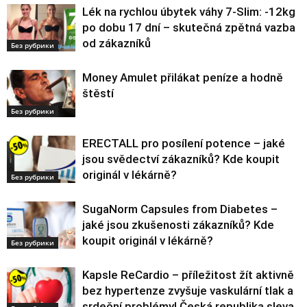
Lék na rychlou úbytek váhy 7-Slim: -12kg
po dobu 17 dní – skutečná zpětná vazba
od zákazníků
Без рубрики
Money Amulet přilákat peníze a hodně
štěstí
Без рубрики
ERECTALL pro posílení potence – jaké
jsou svědectví zákazníků? Kde koupit
originál v lékárně?
Без рубрики
SugaNorm Capsules from Diabetes –
jaké jsou zkušenosti zákazníků? Kde
koupit originál v lékárně?
Без рубрики
Kapsle ReCardio – příležitost žít aktivně
bez hypertenze zvyšuje vaskulární tlak a
srdeční problémy! Česká republika sleva