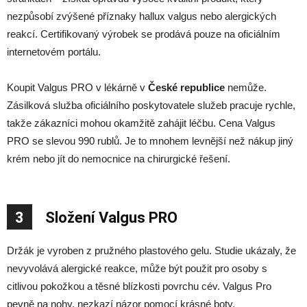
nezpůsobí zvýšené příznaky hallux valgus nebo alergických
reakcí. Certifikovaný výrobek se prodává pouze na oficiálním
internetovém portálu.
Koupit Valgus PRO v lékárně v
České republice
nemůže.
Zásilková služba oficiálního poskytovatele služeb pracuje rychle,
takže zákazníci mohou okamžitě zahájit léčbu. Cena Valgus
PRO se slevou 990 rublů. Je to mnohem levnější než nákup jiný
krém nebo jít do nemocnice na chirurgické řešení.
3
Složení Valgus PRO
Držák je vyroben z pružného plastového gelu. Studie ukázaly, že
nevyvolává alergické reakce, může být použit pro osoby s
citlivou pokožkou a těsné blízkosti povrchu cév. Valgus Pro
pevně na nohy, nezkazí názor pomocí krásné boty.