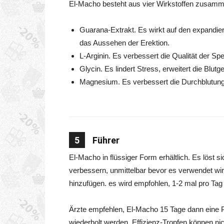
El-Macho besteht aus vier Wirkstoffen zusamm
Guarana-Extrakt. Es wirkt auf den expandier
das Aussehen der Erektion.
L-Arginin. Es verbessert die Qualität der Sp
Glycin. Es lindert Stress, erweitert die Blutg
Magnesium. Es verbessert die Durchblutun
5
Führer
El-Macho in flüssiger Form erhältlich. Es löst s
verbessern, unmittelbar bevor es verwendet wi
hinzufügen. es wird empfohlen, 1-2 mal pro Ta
Ärzte empfehlen, El-Macho 15 Tage dann eine
wiederholt werden. Effizienz-Tropfen können ni