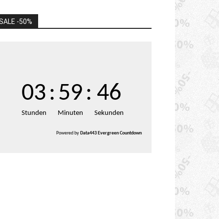
SALE -50%
03
:
59
:
45
Stunden
Minuten
Sekunden
Powered by
Data443 Evergreen Countdown