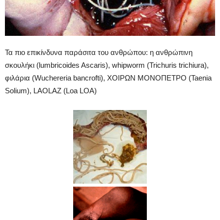
Τα πιο επικίνδυνα παράσιτα του ανθρώπου: η ανθρώπινη
σκουλήκι (lumbricoides Ascaris), whipworm (Trichuris trichiura),
φιλάρια (Wuchereria bancrofti), ΧΟΙΡΩΝ ΜΟΝΟΠΕΤΡΟ (Taenia
Solium), LAOLAZ (Loa LOA)