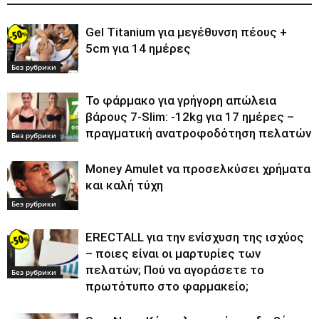
Gel Titanium για μεγέθυνση πέους +
5cm για 14 ημέρες
Без рубрики
Το φάρμακο για γρήγορη απώλεια
βάρους 7-Slim: -12kg για 17 ημέρες –
πραγματική ανατροφοδότηση πελατών
Без рубрики
Money Amulet να προσελκύσει χρήματα
και καλή τύχη
Без рубрики
ERECTALL για την ενίσχυση της ισχύος
– ποιες είναι οι μαρτυρίες των
πελατών; Πού να αγοράσετε το
Без рубрики
πρωτότυπο στο φαρμακείο;