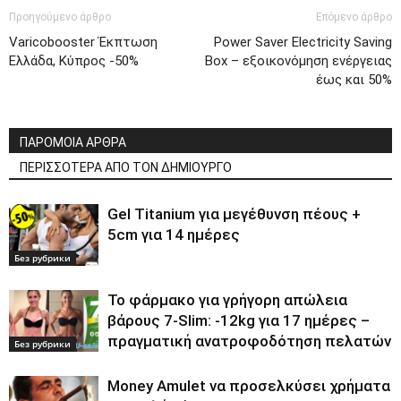
Προηγούμενο άρθρο
Επόμενο άρθρο
Varicobooster Έκπτωση
Power Saver Electricity Saving
Ελλάδα, Κύπρος -50%
Box – εξοικονόμηση ενέργειας
έως και 50%
ΠΑΡΟΜΟΙΑ ΑΡΘΡΑ
ΠΕΡΙΣΣΟΤΕΡΑ ΑΠΟ ΤΟΝ ΔΗΜΙΟΥΡΓΟ
Gel Titanium για μεγέθυνση πέους +
5cm για 14 ημέρες
Без рубрики
Το φάρμακο για γρήγορη απώλεια
βάρους 7-Slim: -12kg για 17 ημέρες –
πραγματική ανατροφοδότηση πελατών
Без рубрики
Money Amulet να προσελκύσει χρήματα