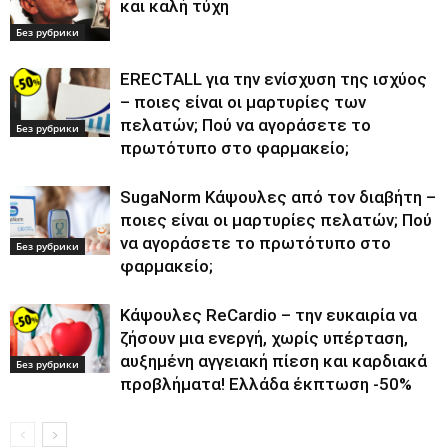
και καλή τύχη
Без рубрики
ERECTALL για την ενίσχυση της ισχύος
– ποιες είναι οι μαρτυρίες των
πελατών; Πού να αγοράσετε το
Без рубрики
πρωτότυπο στο φαρμακείο;
SugaNorm Κάψουλες από τον διαβήτη –
ποιες είναι οι μαρτυρίες πελατών; Πού
να αγοράσετε το πρωτότυπο στο
Без рубрики
φαρμακείο;
Κάψουλες ReCardio – την ευκαιρία να
ζήσουν μια ενεργή, χωρίς υπέρταση,
αυξημένη αγγειακή πίεση και καρδιακά
Без рубрики
προβλήματα! Ελλάδα έκπτωση -50%