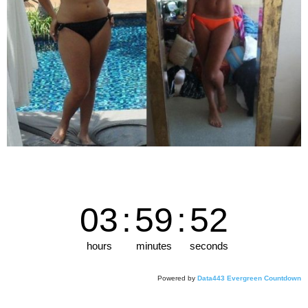
03
:
59
:
51
hours
minutes
seconds
Powered by
Data443 Evergreen Countdown