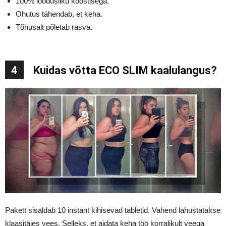
100% loodusliku koostisega.
Ohutus tähendab, et keha.
Tõhusalt põletab rasva.
4
Kuidas võtta ECO SLIM kaalulangus?
Pakett sisaldab 10 instant kihisevad tabletid. Vahend lahustatakse
klaasitäies vees. Selleks, et aidata keha töö korralikult veega