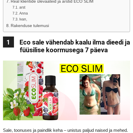
Real klientide ülevaateid ja arstid ECO SLIM
arst
Anna
Ivan,
Rakenduse tulemusi
1
Eco sale vähendab kaalu ilma dieedi ja
füüsilise koormusega 7 päeva
Sale, toonuses ja paindlik keha – unistus paljud naised ja mehed.