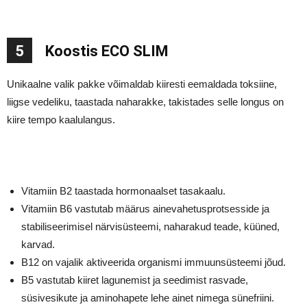
5
Koostis ECO SLIM
Unikaalne valik pakke võimaldab kiiresti eemaldada toksiine,
liigse vedeliku, taastada naharakke, takistades selle longus on
kiire tempo kaalulangus.
Vitamiin B2 taastada hormonaalset tasakaalu.
Vitamiin B6 vastutab määrus ainevahetusprotsesside ja
stabiliseerimisel närvisüsteemi, naharakud teade, küüned,
karvad.
B12 on vajalik aktiveerida organismi immuunsüsteemi jõud.
B5 vastutab kiiret lagunemist ja seedimist rasvade,
süsivesikute ja aminohapete lehe ainet nimega sünefriini.