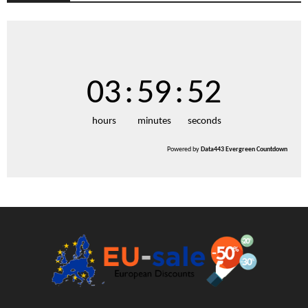
03
:
59
:
51
hours
minutes
seconds
Powered by
Data443 Evergreen Countdown