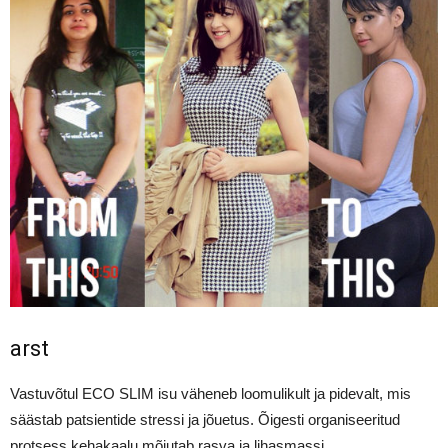
arst
Vastuvõtul ECO SLIM isu väheneb loomulikult ja pidevalt, mis
säästab patsientide stressi ja jõuetus. Õigesti organiseeritud
protsess kehakaalu mõjutab rasva ja lihasmassi.