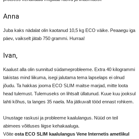
Anna
Juba kaks nädalat olin kaotanud 10,5 kg ECO väike. Peaaegu iga
päev, vaikselt jätab 750 grammi. Hurraa!
Ivan,
Kaalust alla olin sunnitud südameprobleeme. Extra 40 kilogrammi
takistas mind liikuma, isegi jalutama tema lapselaps ei olnud
jõudu. Ta hakkas jooma ECO SLIM maitse marjad, mitte loota
head tulemust. Tulemuseks on lihtsalt üllatunud. Kuue kuu jooksul
lahti kõhus, ta langes 35 naela. Ma jätkuvalt tööd ennast rohkem.
Unustage raskusi ja probleeme kaalulangus. Nüüd on teil
abimees võitluses liigse kehakaaluga.
Võite
osta ECO SLIM kaalulangus Vene Internetis ametlikul