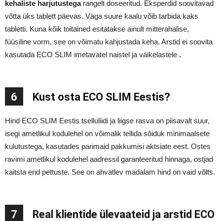
kehaliste harjutustega
rangelt doseeritud. Eksperdid soovitavad
võtta üks tablett päevas. Väga suure kaalu võib tarbida kaks
tabletti. Kuna kõik toitained esitatakse ainult mitterahalise,
füüsiline vorm, see on võimatu kahjustada keha. Arstid ei soovita
kasutada ECO SLIM imetavatel naistel ja väikelastele
.
6
Kust osta ECO SLIM Eestis?
Hind ECO SLIM Eestis tselluliidi ja liigse rasva on piisavalt suur,
isegi ametlikul kodulehel on võimalik tellida sõiduk minimaalsete
kulutustega, kasutades parimaid pakkumisi aktsiate eest. Ostes
ravimi ametlikul kodulehel aadressil garanteeritud hinnaga, ostjad
kaitsta end pettuste. See on ahvatlev madalam hind on vaid võlts.
7
Real klientide ülevaateid ja arstid ECO