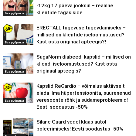
-12kg 17 päeva jooksul – reaalne
klientide tagasiside
Без рубрики
ERECTALL tugevuse tugevdamiseks –
millised on klientide iseloomustused?
Kust osta originaal apteegis?!
Без рубрики
SugaNorm diabeedi kapslid – millised on
kliendi iseloomustused? Kust osta
originaal apteegis?
Без рубрики
Kapslid ReCardio – võimalus aktiivselt
elada ilma hüpertensioonita, suurenenud
veresoonte rõhk ja südameprobleemid!
Без рубрики
Eesti soodustus -50%
Silane Guard vedel klaas autol
poleerimiseks! Eesti soodustus -50%