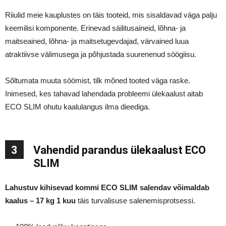
Riiulid meie kauplustes on täis tooteid, mis sisaldavad väga palju
keemilisi komponente. Erinevad säilitusaineid, lõhna- ja
maitseained, lõhna- ja maitsetugevdajad, värvained luua
atraktiivse välimusega ja põhjustada suurenenud söögiisu.
Sõltumata muuta söömist, tilk mõned tooted väga raske.
Inimesed, kes tahavad lahendada probleemi ülekaalust aitab
ECO SLIM ohutu kaalulangus ilma dieediga.
3
Vahendid parandus ülekaalust ECO
SLIM
Lahustuv kihisevad kommi ECO SLIM salendav võimaldab
kaalus – 17 kg 1 kuu
täis turvalisuse salenemisprotsessi.