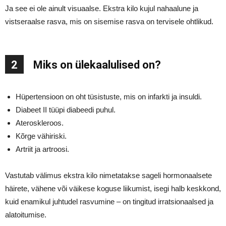
Ja see ei ole ainult visuaalse. Ekstra kilo kujul nahaalune ja
vistseraalse rasva, mis on sisemise rasva on tervisele ohtlikud.
2
Miks on ülekaalulised on?
Hüpertensioon on oht tüsistuste, mis on infarkti ja insuldi.
Diabeet II tüüpi diabeedi puhul.
Ateroskleroos.
Kõrge vähiriski.
Artriit ja artroosi.
Vastutab välimus ekstra kilo nimetatakse sageli hormonaalsete
häirete, vähene või väikese koguse liikumist, isegi halb keskkond,
kuid enamikul juhtudel rasvumine – on tingitud irratsionaalsed ja
alatoitumise.