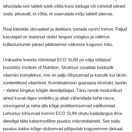
lahustada see tablett tuleb võtta koos toiduga või vahetult pärast
seda. piisavalt, et võtta, et saavutada mõju tablett päevas.
Real klientide ülevaateid ja dietitians toetada ravimi toimet. Paljud
kasutajad on teatanud olulist langust söögiisu ja välimus
küllastustunde pärast pildistamist väikeses koguses toitu.
Unikaalne koostis tööriistad ECO SLIM on välja töötatud
koostöös Institute of Nutrition. Struktuur sisaldab looduslik
vitamiini komplekse, mis on palju tõhusamad ja kasulik kui ükski
sünteetilised vitamiinid. Kombinatsioon guaraana ekstrakt, tauriin
– tõeline kingitus kõigile dieedipidajad. Tänu nende looduslikud
ained kuvab liigse vedeliku ja aitab vähendada keha rasva
siseorganid ja naha alla kõige probleemsemad valdkonnad.
Lahustuv kihisevad kommi ECO SLIM ohutu kaalulangus ilma
dieediga täita katastroofiline puudus mikrotoitaineid. See toidu
puudus toidus kõige olulisemad põhjustab kogunemine ülekaal.