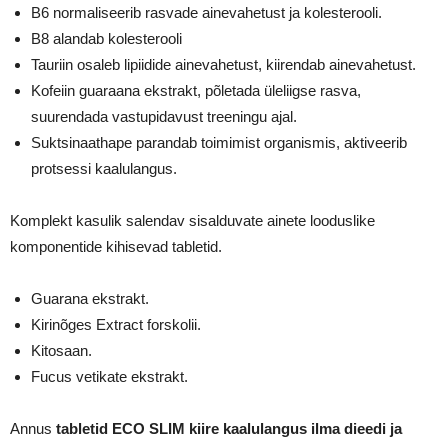
B6 normaliseerib rasvade ainevahetust ja kolesterooli.
B8 alandab kolesterooli
Tauriin osaleb lipiidide ainevahetust, kiirendab ainevahetust.
Kofeiin guaraana ekstrakt, põletada üleliigse rasva,
suurendada vastupidavust treeningu ajal.
Suktsinaathape parandab toimimist organismis, aktiveerib
protsessi kaalulangus.
Komplekt kasulik salendav sisalduvate ainete looduslike
komponentide kihisevad tabletid.
Guarana ekstrakt.
Kirinõges Extract forskolii.
Kitosaan.
Fucus vetikate ekstrakt.
Annus
tabletid ECO SLIM kiire kaalulangus ilma dieedi ja