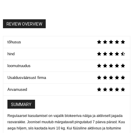
REVIEW OVERVIEW
tõhusus
hind
loomutruudus
Usaldusväärsust firma
Arvamused
SUMMARY
Regulaarsel kasutamisel on vajalik blokeeriva nälga ja aktiivselt jagada
rasvarakke. Joonisel muutub märgatavalt pingutatud 7 päeva pärast. Kuu
aega hiljem, siis kaotada kuni 10 kg. Kui füüsiline aktiivsus ja toitumine