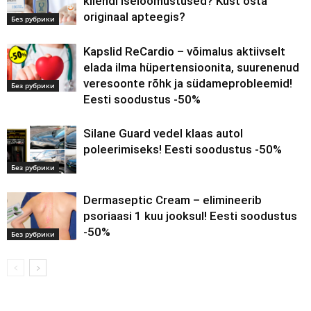
kliendi iseloomustused? Kust osta
originaal apteegis?
Без рубрики
Kapslid ReCardio – võimalus aktiivselt
elada ilma hüpertensioonita, suurenenud
veresoonte rõhk ja südameprobleemid!
Без рубрики
Eesti soodustus -50%
Silane Guard vedel klaas autol
poleerimiseks! Eesti soodustus -50%
Без рубрики
Dermaseptic Cream – elimineerib
psoriaasi 1 kuu jooksul! Eesti soodustus
-50%
Без рубрики