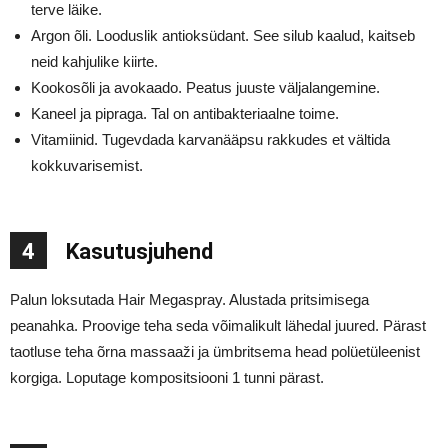
terve läike.
Argon õli. Looduslik antioksüdant. See silub kaalud, kaitseb
neid kahjulike kiirte.
Kookosõli ja avokaado. Peatus juuste väljalangemine.
Kaneel ja pipraga. Tal on antibakteriaalne toime.
Vitamiinid. Tugevdada karvanääpsu rakkudes et vältida
kokkuvarisemist.
4
Kasutusjuhend
Palun loksutada Hair Megaspray. Alustada pritsimisega
peanahka. Proovige teha seda võimalikult lähedal juured. Pärast
taotluse teha õrna massaaži ja ümbritsema head polüetüleenist
korgiga. Loputage kompositsiooni 1 tunni pärast.