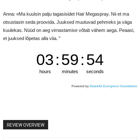
Anna: «Ma kuulsin palju tagasisidet Hair Megaspray. Nii et ma
otsustasin seda proovida. Juuksed muutuvad pehmeks ja väga
kuulekas. Nüüd on aeg virnastamise võtab vähem aega. Peaasi,
et juuksed lõpetas alla viia. ”
03
:
59
:
53
hours
minutes
seconds
Powered by
Data443 Evergreen Countdown
REVIEW OVERVIEW