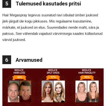
5
Tulemused kasutades pritsi
Hair Megaspray tegevus suunatud ravi sibulad ümber juuksed
järk-järgult üle kogu pikkuses. Mis regulaarne kasutamine,
märkate, et juuksed on elus. Suurendades nende maht, sära ja
paksus. See vähendab vajadust värvimisega saades küllastunud
värvid juuksed.
6
Arvamused