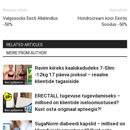
Previous article
Next article
Valgosocks Eesti Allahindlus
Hondrocream koor Eestis
-50%
Soodus -50%
RELATED ARTICLES
MORE FROM AUTHOR
Ravim kiireks kaalukadudeks 7-Slim:
-12kg 17 päeva jooksul – reaalne
klientide tagasiside
Без рубрики
ERECTALL tugevuse tugevdamiseks –
millised on klientide iseloomustused?
Kust osta originaal apteegis?!
Без рубрики
SugaNorm diabeedi kapslid – millised on