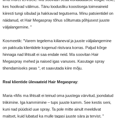
kes hoolivad välimus. Tänu loodusliku koostisega toimeaineid
kiiresti tungi sibulad ja hakkavad tegutsema. Minu patsientidel on
näidanud, et Hair Megaspray tõhus sõltumata põhjusest juuste
väljalangemine. ”
Kosmeetik: “Varem tegelema kiilaneval ja juuste väljalangemine
on pakkuda klientidele kogenud riistvara korras. Paljud kõrge
hinnaga nad lihtsalt ei saa endale neid. Ma soovitan Hair
Megaspray mehed ja naised igas vanuses. Kasutage spray
tihendamiseks peas “, et saavutada kiire mõju.
Real klientide ülevaateid Hair Megaspray
:
Maria «Mis ma lihtsalt ei teinud oma juustega värvitud, joondatud
triikimine. Iga kammimine – tups juuste kamm. See kestis seni,
kuni nad püüdsid uue spray. Ta pole mitte ainult meeldivat
maitset, kuid lubatud ka mulle tagasi juuste sära ja tervist. ”