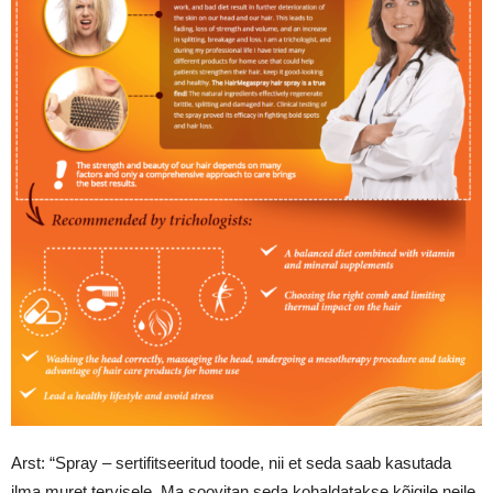
Arst: “Spray – sertifitseeritud toode, nii et seda saab kasutada
ilma muret tervisele. Ma soovitan seda kohaldatakse kõigile neile,