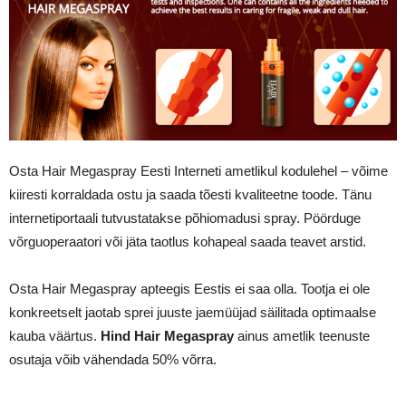
Osta Hair Megaspray Eesti Interneti ametlikul kodulehel – võime
kiiresti korraldada ostu ja saada tõesti kvaliteetne toode. Tänu
internetiportaali tutvustatakse põhiomadusi spray. Pöörduge
võrguoperaatori või jäta taotlus kohapeal saada teavet arstid.
Osta Hair Megaspray apteegis Eestis ei saa olla. Tootja ei ole
konkreetselt jaotab sprei juuste jaemüüjad säilitada optimaalse
kauba väärtus.
Hind Hair Megaspray
ainus ametlik teenuste
osutaja võib vähendada 50% võrra.