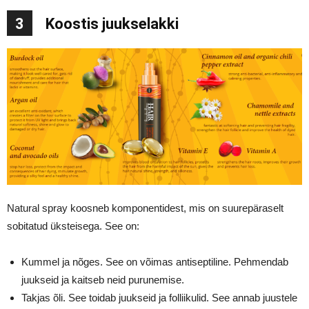
3
Koostis juukselakki
Natural spray koosneb komponentidest, mis on suurepäraselt
sobitatud üksteisega. See on:
Kummel ja nõges. See on võimas antiseptiline. Pehmendab
juukseid ja kaitseb neid purunemise.
Takjas õli. See toidab juukseid ja folliikulid. See annab juustele