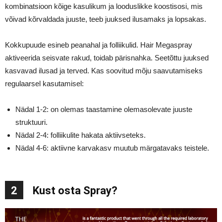
kombinatsioon kõige kasulikum ja looduslikke koostisosi, mis
võivad kõrvaldada juuste, teeb juuksed ilusamaks ja lopsakas.
Kokkupuude esineb peanahal ja folliikulid. Hair Megaspray
aktiveerida seisvate rakud, toidab pärisnahka. Seetõttu juuksed
kasvavad ilusad ja terved. Kas soovitud mõju saavutamiseks
regulaarsel kasutamisel:
Nädal 1-2: on olemas taastamine olemasolevate juuste
struktuuri.
Nädal 2-4: folliikulite hakata aktiivseteks.
Nädal 4-6: aktiivne karvakasv muutub märgatavaks teistele.
2
Kust osta Spray?