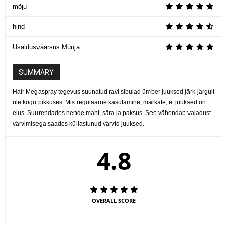
mõju
hind
Usaldusväärsus Müüja
SUMMARY
Hair Megaspray tegevus suunatud ravi sibulad ümber juuksed järk-järgult
üle kogu pikkuses. Mis regulaarne kasutamine, märkate, et juuksed on
elus. Suurendades nende maht, sära ja paksus. See vähendab vajadust
värvimisega saades küllastunud värvid juuksed.
4.8
OVERALL SCORE