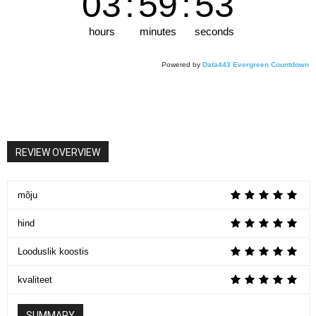
03
:
59
:
53
hours
minutes
seconds
Powered by
Data443 Evergreen Countdown
REVIEW OVERVIEW
mõju
hind
Looduslik koostis
kvaliteet
SUMMARY