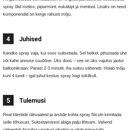
spray õlid meliss, piparmünt, eukalüpt ja mentool. Lisaks on need
komponendid on kerge rahusti mõju.
4
Juhised
Kandke spray vaja, kui soov suitsetada. Sel hetkel, pihustada ühe
või kahe annuse suuõõne. Üks doos – see on üks vajutus jaotur
balloonikraan. Pärast 2-3 minutit, iha suitsu väheneb. Hoiab mõju
kuni 4 tundi – igal juhul kestus spray hagi isiklikult.
5
Tulemusi
Real klientide ülevaateid ja arstide kohta spray Nicoin kinnitada
selle tõhusust. Suitsetamisest abiga palju lihtsam. Vahend
vähendab füüsilist vajadust nikotiini ja aitab toime tulla