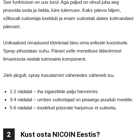
See funktsioon on uus turul. Aga paljud on olnud juba aeg
proovida seda ja öelda, kiire tulemuse. Kaks päeva hiljem,
sõltuvalt suitsetaja keeldub ja enam suitsetab alates kolmandast
päevast.
Unikaalsed omadused tööriistad tänu oma erilisele koostisele.
Spray pihustatav suhu. Pärast selle menetluse läbiviimisel
limaskesta neelab toimeaine komponent.
Järk-järgult, spray kasutamist vähenedes väheneb isu.
1-2 nädalat – iha sigarettide palju harvemini.
3-4 nädalat – umbes suitsetajad on peaaegu puudub meelde.
5-6 nädalat – toodetud püsivate harjumus ei suitseta.
2
Kust osta NICOIN Eestis?