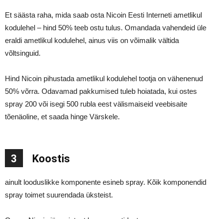
Et säästa raha, mida saab osta Nicoin Eesti Interneti ametlikul
kodulehel – hind 50% teeb ostu tulus. Omandada vahendeid üle
eraldi ametlikul kodulehel, ainus viis on võimalik vältida
võltsinguid.
Hind Nicoin pihustada ametlikul kodulehel tootja on vähenenud
50% võrra. Odavamad pakkumised tuleb hoiatada, kui ostes
spray 200 või isegi 500 rubla eest välismaiseid veebisaite
tõenäoline, et saada hinge Värskele.
3
Koostis
ainult looduslikke komponente esineb spray. Kõik komponendid
spray toimet suurendada üksteist.