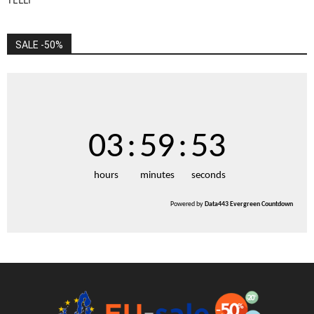
SALE -50%
03
:
59
:
53
hours
minutes
seconds
Powered by
Data443 Evergreen Countdown