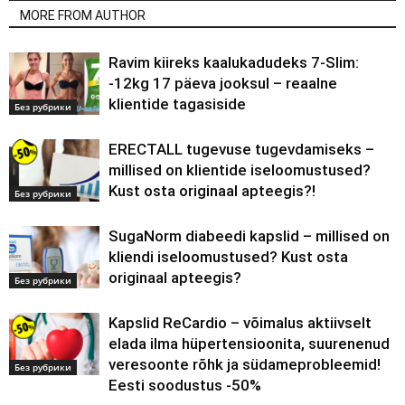
MORE FROM AUTHOR
Ravim kiireks kaalukadudeks 7-Slim:
-12kg 17 päeva jooksul – reaalne
klientide tagasiside
Без рубрики
ERECTALL tugevuse tugevdamiseks –
millised on klientide iseloomustused?
Kust osta originaal apteegis?!
Без рубрики
SugaNorm diabeedi kapslid – millised on
kliendi iseloomustused? Kust osta
originaal apteegis?
Без рубрики
Kapslid ReCardio – võimalus aktiivselt
elada ilma hüpertensioonita, suurenenud
veresoonte rõhk ja südameprobleemid!
Без рубрики
Eesti soodustus -50%