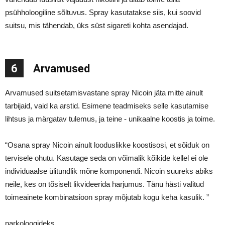
psühholoogiline sõltuvus. Spray kasutatakse siis, kui soovid
suitsu, mis tähendab, üks süst sigareti kohta asendajad.
6
Arvamused
Arvamused suitsetamisvastane spray Nicoin jäta mitte ainult
tarbijaid, vaid ka arstid. Esimene teadmiseks selle kasutamise
lihtsus ja märgatav tulemus, ja teine ​​- unikaalne koostis ja toime.
“Osana spray Nicoin ainult looduslikke koostisosi, et sõiduk on
tervisele ohutu. Kasutage seda on võimalik kõikide kellel ei ole
individuaalse ülitundlik mõne komponendi. Nicoin suureks abiks
neile, kes on tõsiselt likvideerida harjumus. Tänu hästi valitud
toimeainete kombinatsioon spray mõjutab kogu keha kasulik. ”
narkoloogideks