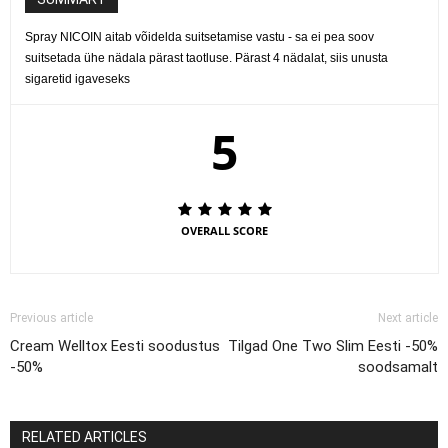
Spray NICOIN aitab võidelda suitsetamise vastu - sa ei pea soov
suitsetada ühe nädala pärast taotluse. Pärast 4 nädalat, siis unusta
sigaretid igaveseks
5
OVERALL SCORE
Previous article
Next article
Cream Welltox Eesti soodustus
Tilgad One Two Slim Eesti -50%
-50%
soodsamalt
RELATED ARTICLES