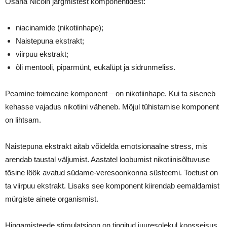
Osana Nicoin järgmistest komponentidest:
niacinamide (nikotiinhape);
Naistepuna ekstrakt;
viirpuu ekstrakt;
õli mentooli, piparmünt, eukalüpt ja sidrunmeliss.
Peamine toimeaine komponent – on nikotiinhape. Kui ta siseneb
kehasse vajadus nikotiini väheneb. Mõjul tühistamise komponent
on lihtsam.
Naistepuna ekstrakt aitab võidelda emotsionaalne stress, mis
arendab taustal väljumist. Aastatel loobumist nikotiinisõltuvuse
tõsine löök avatud südame-veresoonkonna süsteemi. Toetust on
ta viirpuu ekstrakt. Lisaks see komponent kiirendab eemaldamist
mürgiste ainete organismist.
Hingamisteede stimulatsioon on tingitud juuresolekul koosseisus