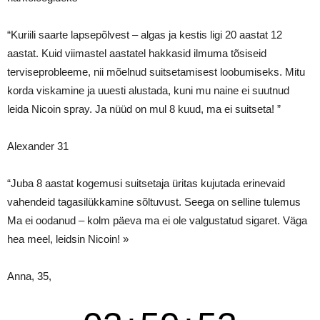
“Kuriili saarte lapsepõlvest – algas ja kestis ligi 20 aastat 12
aastat. Kuid viimastel aastatel hakkasid ilmuma tõsiseid
terviseprobleeme, nii mõelnud suitsetamisest loobumiseks. Mitu
korda viskamine ja uuesti alustada, kuni mu naine ei suutnud
leida Nicoin spray. Ja nüüd on mul 8 kuud, ma ei suitseta! ”
Alexander 31
“Juba 8 aastat kogemusi suitsetaja üritas kujutada erinevaid
vahendeid tagasilükkamine sõltuvust. Seega on selline tulemus
Ma ei oodanud – kolm päeva ma ei ole valgustatud sigaret. Väga
hea meel, leidsin Nicoin! »
Anna, 35,