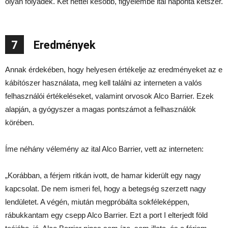
olyan folyadék. Két héttel később, figyelembe ital naponta kétszer.
7
Eredmények
Annak érdekében, hogy helyesen értékelje az eredményeket az e
kábítószer használata, meg kell találni az interneten a valós
felhasználói értékeléseket, valamint orvosok Alco Barrier. Ezek
alapján, a gyógyszer a magas pontszámot a felhasználók
körében.
Íme néhány vélemény az ital Alco Barrier, vett az interneten:
„Korábban, a férjem ritkán ivott, de hamar kiderült egy nagy
kapcsolat. De nem ismeri fel, hogy a betegség szerzett nagy
lendületet. A végén, miután megpróbálta sokféleképpen,
rábukkantam egy csepp Alco Barrier. Ezt a port I elterjedt föld