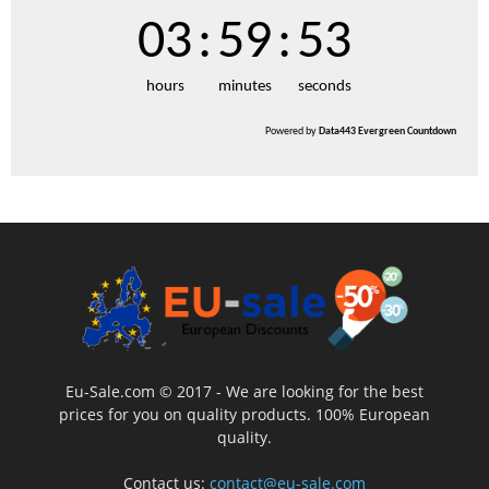
03
:
59
:
53
hours
minutes
seconds
Powered by
Data443 Evergreen Countdown
Eu-Sale.com © 2017 - We are looking for the best
prices for you on quality products. 100% European
quality.
Contact us:
contact@eu-sale.com