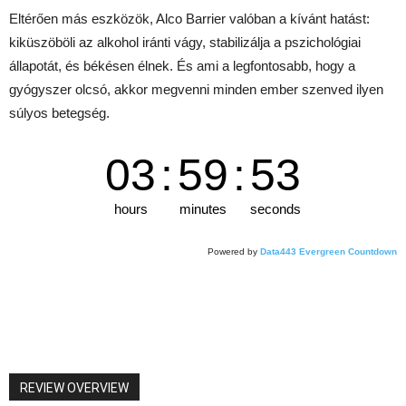
Eltérően más eszközök, Alco Barrier valóban a kívánt hatást:
kiküszöböli az alkohol iránti vágy, stabilizálja a pszichológiai
állapotát, és békésen élnek. És ami a legfontosabb, hogy a
gyógyszer olcsó, akkor megvenni minden ember szenved ilyen
súlyos betegség.
03
:
59
:
53
hours
minutes
seconds
Powered by
Data443 Evergreen Countdown
REVIEW OVERVIEW