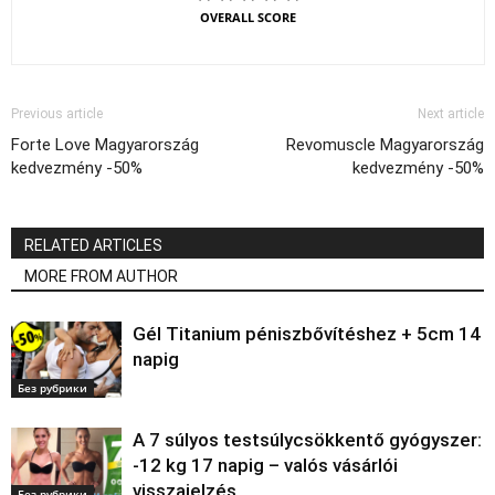
OVERALL SCORE
Previous article
Next article
Forte Love Magyarország
Revomuscle Magyarország
kedvezmény -50%
kedvezmény -50%
RELATED ARTICLES
MORE FROM AUTHOR
Gél Titanium péniszbővítéshez + 5cm 14
napig
Без рубрики
A 7 súlyos testsúlycsökkentő gyógyszer:
-12 kg 17 napig – valós vásárlói
visszajelzés
Без рубрики