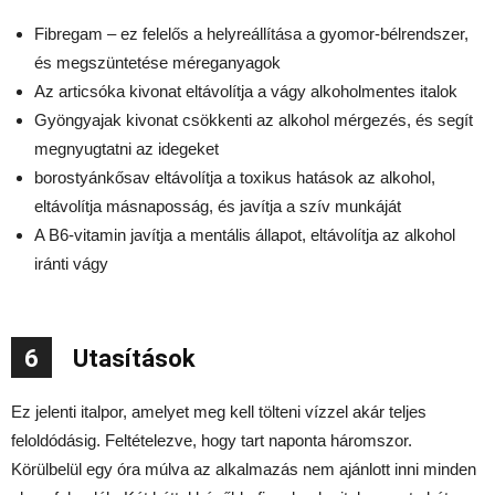
Fibregam – ez felelős a helyreállítása a gyomor-bélrendszer,
és megszüntetése méreganyagok
Az articsóka kivonat eltávolítja a vágy alkoholmentes italok
Gyöngyajak kivonat csökkenti az alkohol mérgezés, és segít
megnyugtatni az idegeket
borostyánkősav eltávolítja a toxikus hatások az alkohol,
eltávolítja másnaposság, és javítja a szív munkáját
A B6-vitamin javítja a mentális állapot, eltávolítja az alkohol
iránti vágy
6
Utasítások
Ez jelenti italpor, amelyet meg kell tölteni vízzel akár teljes
feloldódásig. Feltételezve, hogy tart naponta háromszor.
Körülbelül egy óra múlva az alkalmazás nem ajánlott inni minden