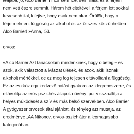
teájába, jó, Alco Barrier nincs sem íze, sem illata, és a férjem
nem vett észre semmit. Három hét elteltével, a férjem lett sokkal
kevesebb ital, kifejtve, hogy csak nem akar. Örülök, hogy a
férjem elment függőség az alkohol és az összes köszönhetően
Alco Barrier! »Anna, ’53.
orvos:
«Alco Barrier Azt tanácsolom mindenkinek, hogy ő beteg – és
azok, akik választott a ivászat ülések, és azok, akik isznak
alkoholt mértékkel, de ez meg fog teljesen eltávolítani a függőség.
Ez az eszköz egy kedvező hatást gyakorol az idegrendszerre, és
eltávolítja az erős pszichés állapot. növényi por visszaállítja a
helyes működését a szív és más belső szervekben. Alco Barrier
A gyógyszer orvosok által ajánlott, és tényleg azt mutatja, az
eredménye „AA Nikonov, orvos-pszichiáter a legmagasabb
kategóriában.