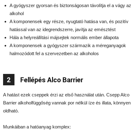
A gyógyszer gyorsan és biztonságosan távolítja el a vágy az
alkohol
A komponensek egy része, nyugtató hatása van, és pozitív
hatással van az idegrendszerre, javítja az emésztést
Hála a helyreállítási májsejtek normális ember állapota
A komponensek a gyógyszer származik a méreganyagok
halmozódott fel a szervezetben az alkoholos
2
Fellépés Alco Barrier
A hatást ezek cseppek érzi az első használat után. Csepp Alco
Barrier alkoholfüggőség vannak por nélkül íze és illata, könnyen
oldható.
Munkáiban a hatóanyag komplex: