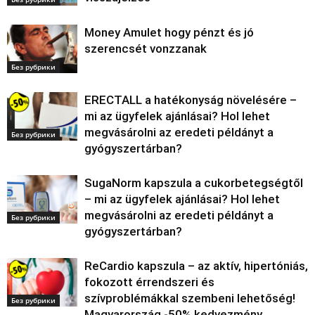
Money Amulet hogy pénzt és jó
szerencsét vonzzanak
Без рубрики
ERECTALL a hatékonyság növelésére –
mi az ügyfelek ajánlásai? Hol lehet
megvásárolni az eredeti példányt a
Без рубрики
gyógyszertárban?
SugaNorm kapszula a cukorbetegségtől
– mi az ügyfelek ajánlásai? Hol lehet
megvásárolni az eredeti példányt a
Без рубрики
gyógyszertárban?
ReCardio kapszula – az aktív, hipertóniás,
fokozott érrendszeri és
szívproblémákkal szembeni lehetőség!
Без рубрики
Magyarország -50% kedvezmény