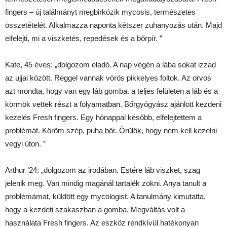
fingers – új találmányt megbirkózik mycosis, természetes
összetételét. Alkalmazza naponta kétszer zuhanyozás után. Majd
elfelejti, mi a viszketés, repedések és a bőrpír. ”
Kate, 45 éves: „dolgozom eladó. A nap végén a lába sokat izzad
az ujjai között. Reggel vannak vörös pikkelyes foltok. Az orvos
azt mondta, hogy van egy láb gomba. a teljes felületen a láb és a
körmök vettek részt a folyamatban. Bőrgyógyász ajánlott kezdeni
kezelés Fresh fingers. Egy hónappal később, elfelejtettem a
problémát. Köröm szép, puha bőr. Örülök, hogy nem kell kezelni
vegyi úton. ”
Arthur ’24: „dolgozom az irodában. Estére láb viszket, szag
jelenik meg. Van mindig magánál tartalék zokni. Anya tanult a
problémámat, küldött egy mycologist. A tanulmány kimutatta,
hogy a kezdeti szakaszban a gomba. Megváltás volt a
használata Fresh fingers. Az eszköz rendkívül hatékonyan