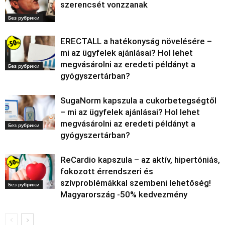
szerencsét vonzzanak
Без рубрики
ERECTALL a hatékonyság növelésére –
mi az ügyfelek ajánlásai? Hol lehet
megvásárolni az eredeti példányt a
Без рубрики
gyógyszertárban?
SugaNorm kapszula a cukorbetegségtől
– mi az ügyfelek ajánlásai? Hol lehet
megvásárolni az eredeti példányt a
Без рубрики
gyógyszertárban?
ReCardio kapszula – az aktív, hipertóniás,
fokozott érrendszeri és
szívproblémákkal szembeni lehetőség!
Без рубрики
Magyarország -50% kedvezmény