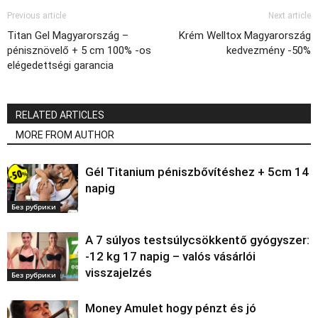
Previous article
Next article
Titan Gel Magyarország –
Krém Welltox Magyarország
pénisznövelő + 5 cm 100% -os
kedvezmény -50%
elégedettségi garancia
RELATED ARTICLES
MORE FROM AUTHOR
Gél Titanium péniszbővítéshez + 5cm 14
napig
Без рубрики
A 7 súlyos testsúlycsökkentő gyógyszer:
-12 kg 17 napig – valós vásárlói
visszajelzés
Без рубрики
Money Amulet hogy pénzt és jó