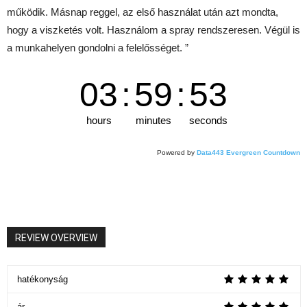
működik. Másnap reggel, az első használat után azt mondta,
hogy a viszketés volt. Használom a spray rendszeresen. Végül is
a munkahelyen gondolni a felelősséget. ”
03
:
59
:
52
hours
minutes
seconds
Powered by
Data443 Evergreen Countdown
REVIEW OVERVIEW
hatékonyság
ár