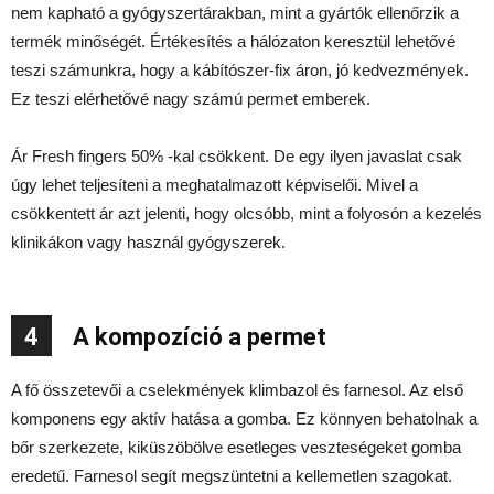
nem kapható a gyógyszertárakban, mint a gyártók ellenőrzik a
termék minőségét. Értékesítés a hálózaton keresztül lehetővé
teszi számunkra, hogy a kábítószer-fix áron, jó kedvezmények.
Ez teszi elérhetővé nagy számú permet emberek.
Ár Fresh fingers 50% -kal csökkent. De egy ilyen javaslat csak
úgy lehet teljesíteni a meghatalmazott képviselői. Mivel a
csökkentett ár azt jelenti, hogy olcsóbb, mint a folyosón a kezelés
klinikákon vagy használ gyógyszerek.
4
A kompozíció a permet
A fő összetevői a cselekmények klimbazol és farnesol. Az első
komponens egy aktív hatása a gomba. Ez könnyen behatolnak a
bőr szerkezete, kiküszöbölve esetleges veszteségeket gomba
eredetű. Farnesol segít megszüntetni a kellemetlen szagokat.