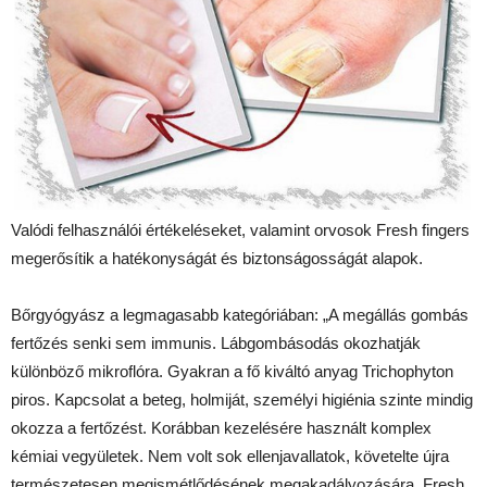
Valódi felhasználói értékeléseket, valamint orvosok Fresh fingers
megerősítik a hatékonyságát és biztonságosságát alapok.
Bőrgyógyász a legmagasabb kategóriában: „A megállás gombás
fertőzés senki sem immunis. Lábgombásodás okozhatják
különböző mikroflóra. Gyakran a fő kiváltó anyag Trichophyton
piros. Kapcsolat a beteg, holmiját, személyi higiénia szinte mindig
okozza a fertőzést. Korábban kezelésére használt komplex
kémiai vegyületek. Nem volt sok ellenjavallatok, követelte újra
természetesen megismétlődésének megakadályozására. Fresh