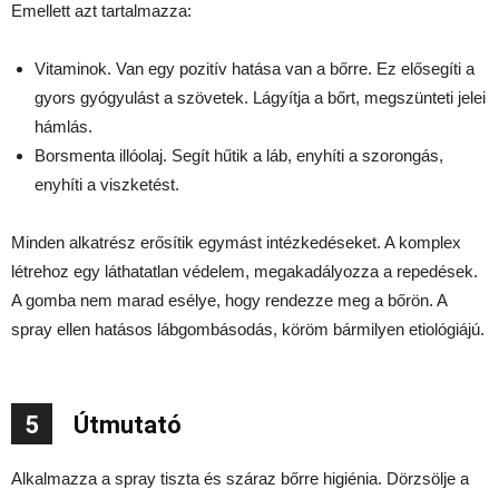
Emellett azt tartalmazza:
Vitaminok. Van egy pozitív hatása van a bőrre. Ez elősegíti a
gyors gyógyulást a szövetek. Lágyítja a bőrt, megszünteti jelei
hámlás.
Borsmenta illóolaj. Segít hűtik a láb, enyhíti a szorongás,
enyhíti a viszketést.
Minden alkatrész erősítik egymást intézkedéseket. A komplex
létrehoz egy láthatatlan védelem, megakadályozza a repedések.
A gomba nem marad esélye, hogy rendezze meg a bőrön. A
spray ellen hatásos lábgombásodás, köröm bármilyen etiológiájú.
5
Útmutató
Alkalmazza a spray tiszta és száraz bőrre higiénia. Dörzsölje a