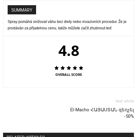
SUMMARY
Spray pomáhá snižovat váhu bez diety nebo invazivních procedur. Že je
prodáván za přijatelnou cenu, takže můžete začít zhubnout teď.
4.8
OVERALL SCORE
Next article
El-Macho ՀԱՅԱՍՏԱՆ զեղչել
-50%