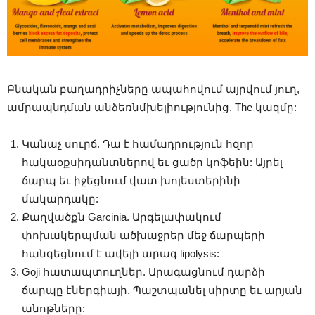
Բնական բաղադրիչները ապահովում այրվում յուղ,
ամրապնդման անձեռնմխելիությունից. The կազմը:
Կանաչ սուրճ. Դա է համադրություն հզոր
հակաօքսիդանտներով եւ ցածր կոֆեին: Այրել
ճարպ եւ իջեցնում վատ խոլեստերինի
մակարդակը:
Քաղվածքն Garcinia. Արգելափակում
փոխակերպման ածխաջրեր մեջ ճարպերի
հանգեցնում է ավելի արագ lipolysis:
Goji հատապտուղներ. Արագացնում դարձի
ճարպը էներգիայի. Պաշտպանել սիրտը եւ արյան
անոթները: