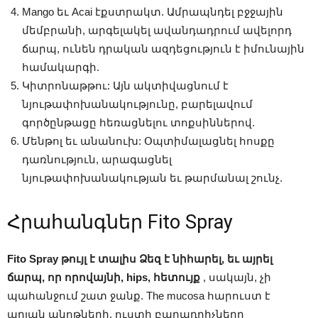
Mango եւ Acai էքստրակտ. Ամրապնդել բջջային
մեմբրանի, արգելակել ավանդադրում ավելորդ
ճարպ, ունեն դրական ազդեցություն է իմունային
համակարգի.
Կիտրոնաթթու: Այն ակտիվացնում է
նյութափոխանակությունը, բարելավում
գործընթացը հեռացնելու տոքսիններով.
Մենթոլ եւ անանուխ: Օպտիմալացնել հոսքը
դառնություն, արագացնել
նյութափոխանակության եւ թարմանալ շունչ.
Հրահանգներ Fito Spray
Fito Spray թույլ է տալիս Ձեզ է նիհարել, եւ այրել
ճարպ, որ որովայնի, hips, հետույք
, սակայն, չի
պահանջում շատ ջանք. The mucosa հարուստ է
արյան անոթների, ուստի բաղադրիչները