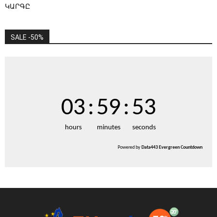
ԿԱՐԳԸ
SALE -50%
03
:
59
:
52
hours
minutes
seconds
Powered by
Data443 Evergreen Countdown