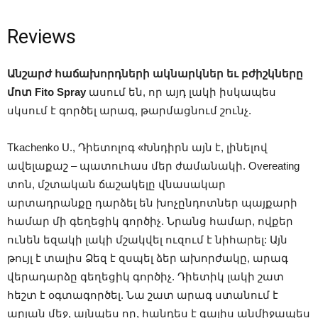
Reviews
Անշարժ հաճախորդների ակնարկներ եւ բժիշկները
մոտ Fito Spray
ասում են, որ այդ լակի իսկապես
սկսում է գործել արագ, թարմացնում շունչ.
Tkachenko Ս., Դիետոլոգ «Խնդիրն այն է, լինելով
ավելաքաշ – պատուհաս մեր ժամանակի. Overeating
տոն, մշտական ​​ճաշակելը վնասակար
արտադրանքը դարձել են խոչընդոտներ պայքարի
համար մի գեղեցիկ գործիչ. Նրանց համար, ովքեր
ունեն եզակի լակի մշակվել ուզում է նիհարել: Այն
թույլ է տալիս Ձեզ է զսպել ձեր ախորժակը, արագ
վերադարձը գեղեցիկ գործիչ. Դիետիկ լակի շատ
հեշտ է օգտագործել. Նա շատ արագ ստանում է
արյան մեջ, այնպես որ, հանդես է գալիս անմիջապես