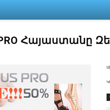
n
 PRO Հայաստանը Զե
Մ
Կ