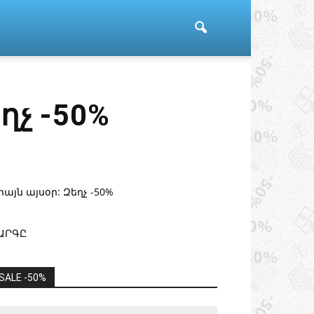
ղչ -50%
իայն այսօր: Զեղչ -50%
ԱՐԳԸ
SALE -50%