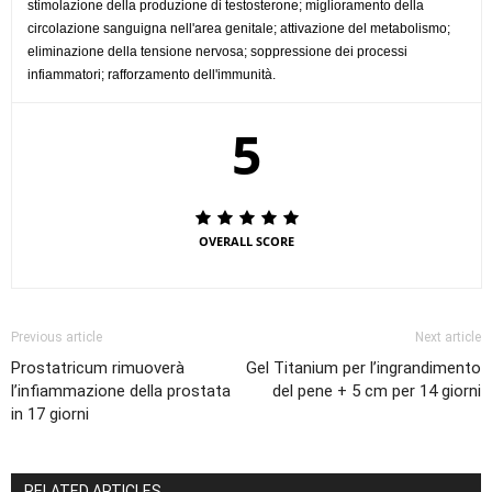
stimolazione della produzione di testosterone; miglioramento della
circolazione sanguigna nell'area genitale; attivazione del metabolismo;
eliminazione della tensione nervosa; soppressione dei processi
infiammatori; rafforzamento dell'immunità.
5
OVERALL SCORE
Previous article
Next article
Prostatricum rimuoverà
Gel Titanium per l’ingrandimento
l’infiammazione della prostata
del pene + 5 cm per 14 giorni
in 17 giorni
RELATED ARTICLES