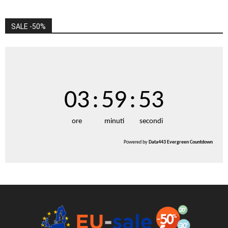
SALE -50%
03
:
59
:
52
ore
minuti
secondi
Powered by
Data443 Evergreen Countdown