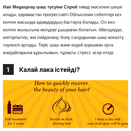
Hair Megaspray шаш түсуіне Спрей
тиімді мәселені шеше
алады, қарамастан прогрессивті Облысения себептері кез
келген жасында адамдардың бастауға болады. Ол кез-
келген жынысына өкілдері ұшыраған болатын. Әйелдерде,
кептіргіштер, жиі пайдалану, бояу салдарынан шаш жоғалту
тәуекелі артады. Теріс шаш және кедей қоршаған орта
жағдайларына құрылымын, тұрақты стресс әсер етеді.
1
Калай лака істейді?