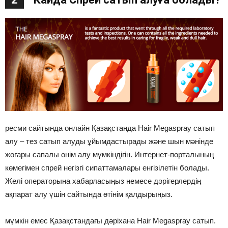
ресми сайтында онлайн Қазақстанда Hair Megaspray сатып
алу – тез сатып алуды ұйымдастырады және шын мәнінде
жоғары сапалы өнім алу мүмкіндігін. Интернет-порталының
көмегімен спрей негізгі сипаттамалары енгізілетін болады.
Желі операторына хабарласыңыз немесе дәрігерлердің
ақпарат алу үшін сайтында өтінім қалдырыңыз.
мүмкін емес Қазақстандағы дәріхана Hair Megaspray сатып.