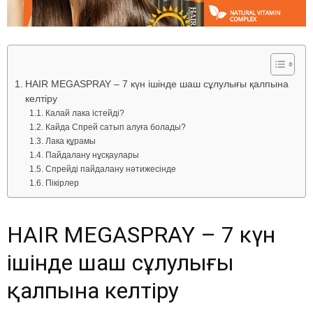
HAIR MEGASPRAY – 7 күн ішінде шаш сұлулығы қалпына
келтіру
Калай лака істейді?
Кайда Спрей сатып алуға болады?
Лака құрамы
Пайдалану нұсқаулары
Спрейді пайдалану нәтижесінде
Пікірлер
HAIR MEGASPRAY – 7 күн
ішінде шаш сұлулығы
қалпына келтіру