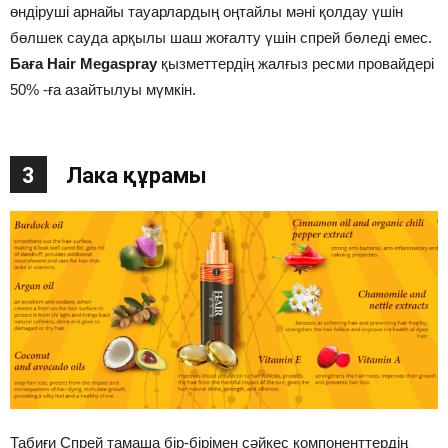
өндіруші арнайы тауарлардың оңтайлы мәні қолдау үшін
бөлшек сауда арқылы шаш жоғалту үшін спрей бөледі емес.
Баға Hair Megaspray
қызметтердің жалғыз ресми провайдері
50% -ға азайтылуы мүмкін.
3
Лака құрамы
Табиғи Спрей тамаша бір-бірімен сәйкес компоненттердің