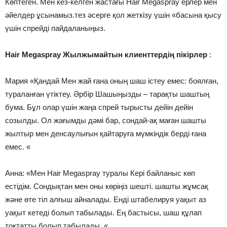
Көптеген. Мен кез-келген жастағы Hair Megaspray ерлер мен
әйелдер ұсынамыз.тез әсерге қол жеткізу үшін «басына қысу
үшін спрейді пайдаланыңыз.
Hair Megaspray Жылжымайтын клиенттердің пікірлер
:
Мария «Қандай Мен жай ғана оның шаш істеу емес: боялған,
тураланған үтіктеу. Әрбір Шашыңызды – тарақты шаштың
бума. Бұл олар үшін жаңа спрей тырысты дейін дейін
созылды. Ол жағымды дәмі бар, сондай-ақ маған шашты
жылтыр мен денсаулығын қайтаруға мүмкіндік берді ғана
емес. «
Анна: «Мен Hair Megaspray туралы Кері байланыс көп
естідім. Сондықтан мен оны көріңіз шешті. шашты жұмсақ
және өте тіл алғыш айналады. Енді штабелируя уақыт аз
уақыт кетеді болып табылады. Ең бастысы, шаш құлап
тоқтатты болып табылады. «