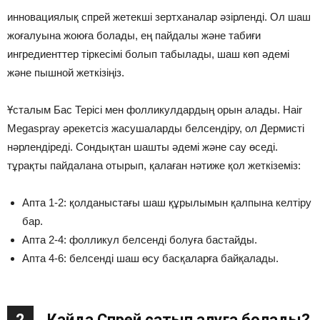
инновациялық спрей жетекші зертханалар әзірленді. Ол шаш
жоғалуына жоюға болады, ең пайдалы және табиғи
ингредиенттер тіркесімі болып табылады, шаш көп әдемі
және пышной жеткізіңіз.
Ұсталым Бас Терісі мен фолликулдардың орын алады. Hair
Megaspray әрекетсіз жасушаларды белсендіру, ол Дермисті
нәрлендіреді. Сондықтан шашты әдемі және сау өседі.
тұрақты пайдалана отырып, қалаған нәтиже қол жеткіземіз:
Апта 1-2: қолданыстағы шаш құрылымын қалпына келтіру
бар.
Апта 2-4: фолликул белсенді болуға бастайды.
Апта 4-6: белсенді шаш өсу басқаларға байқалады.
2
Кайда Спрей сатып алуға болады?