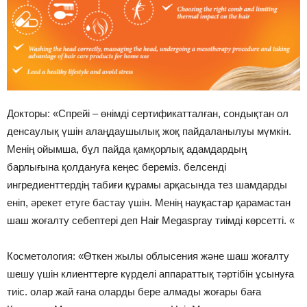
Докторы: «Спрейі – өнімді сертификатталған, сондықтан ол
денсаулық үшін алаңдаушылық жоқ пайдаланылуы мүмкін.
Менің ойымша, бұл пайда қамқорлық адамдардың
барлығына қолдануға кеңес береміз. белсенді
ингредиенттердің табиғи құрамы арқасында тез шамдарды
еніп, әрекет етуге бастау үшін. Менің науқастар қарамастан
шаш жоғалту себептері деп Hair Megaspray тиімді көрсетті. «
Косметология: «Өткен жылы облысения және шаш жоғалту
шешу үшін клиенттерге күрделі аппараттық тәртібін ұсынуға
тиіс. олар жай ғана оларды бере алмады жоғары баға