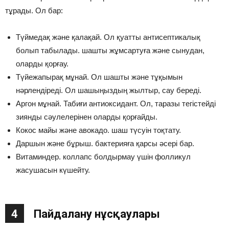
тұрады. Ол бар:
Түймедақ және қалақай. Ол қуатты антисептикалық
болып табылады. шашты жұмсартуға және сынудан,
оларды қорғау.
Түйежапырақ мұнай. Ол шашты және тұқымын
нәрлендіреді. Ол шашыңыздың жылтыр, сау береді.
Аргон мұнай. Табиғи антиоксидант. Ол, таразы тегістейді
зиянды сәулелерінен оларды қорғайды.
Кокос майы және авокадо. шаш түсуін тоқтату.
Даршын және бұрыш. бактерияға қарсы әсері бар.
Витаминдер. коллапс болдырмау үшін фолликул
жасушасын күшейту.
4
Пайдалану нұсқаулары