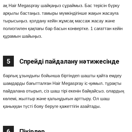
ақ Hair Megaspray шайқаңыз сұраймыз. Бас терісін бүрку
арқылы бастаңыз. тамыры мүмкіндігінше жақын жасауға
тырысыңыз. қолдану кейін жұмсақ массаж жасау және
полиэтилен қақпағы бар басын конвертке. 1 сағаттан кейін
құрамын шайыңыз.
5
Спрейді пайдалану нәтижесінде
барлық ұзындығы бойынша біртіндеп шашты қайта емдеу
шамдарды бағытталған Hair Megaspray іс-қимыл. тұрақты
пайдалана отырып, сіз шаш тірі екенін байқайсыз. олардың
көлемі, жылтыр және қалыңдығын арттыру. Ол шаш
қаныққан түсті бояу беруге қажеттігін азайтады.
6
Пікірлер