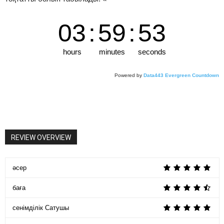
03
:
59
:
52
hours
minutes
seconds
Powered by
Data443 Evergreen Countdown
REVIEW OVERVIEW
әсер
баға
сенімділік Сатушы