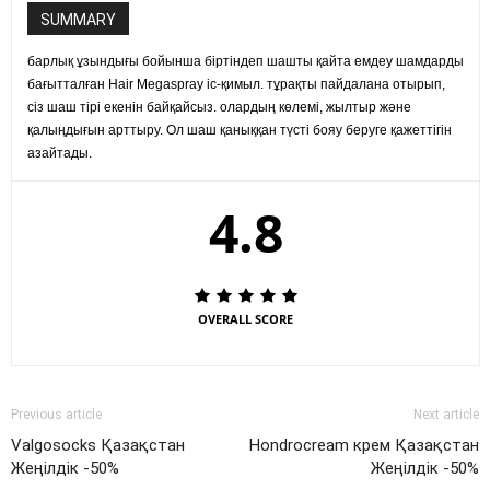
SUMMARY
барлық ұзындығы бойынша біртіндеп шашты қайта емдеу шамдарды
бағытталған Hair Megaspray іс-қимыл. тұрақты пайдалана отырып,
сіз шаш тірі екенін байқайсыз. олардың көлемі, жылтыр және
қалыңдығын арттыру. Ол шаш қаныққан түсті бояу беруге қажеттігін
азайтады.
4.8
OVERALL SCORE
Previous article
Next article
Valgosocks Қазақстан
Hondrocream крем Қазақстан
Жеңілдік -50%
Жеңілдік -50%