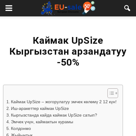
European
Sale
Каймак UpSize
Кыргызстан арзандатуу
-50%
Каймак UpSize – жогорулатуу эмчек көлөмү 2 12 күн!
Иш-аракеттер каймак UpSize
Кыргызстанда кайда каймак UpSize сатып?
Эмчек үчүн, каймактын курамы
Колдонмо
Жыйынтык