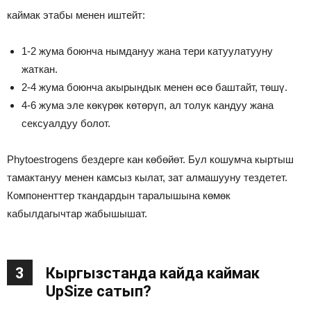
каймак этабы менен иштейт:
1-2 жума боюнча нымдануу жана тери катуулатууну
жаткан.
2-4 жума боюнча акырындык менен өсө баштайт, төшү.
4-6 жума эле көкүрөк көтөрүп, ал толук кандуу жана
сексуалдуу болот.
Phytoestrogens бездерге кан көбөйөт. Бул кошумча кыртыш
тамактануу менен камсыз кылат, зат алмашууну тездетет.
Компоненттер ткандардын таралышына көмөк
кабылдагычтар жабышышат.
3
Кыргызстанда кайда каймак
UpSize сатып?