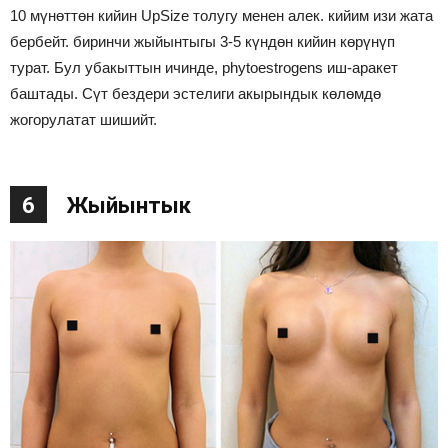
10 мүнөттөн кийин UpSize толугу менен алек. кийим изи жата
бербейт. биринчи жыйынтыгы 3-5 күндөн кийин көрүнүп
турат. Бул убакыттын ичинде, phytoestrogens иш-аракет
баштады. Сүт бездери эстелиги акырындык көлөмдө
жогорулатат шишийт.
6
Жыйынтык