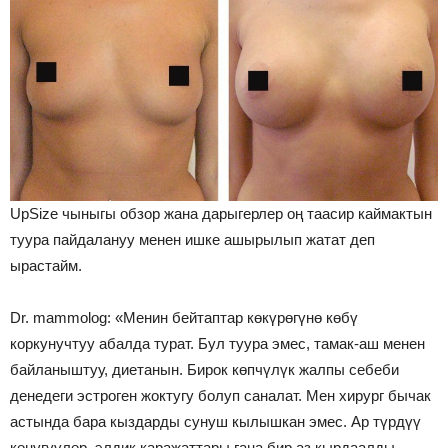
UpSize чыныгы обзор жана дарыгерлер оң таасир каймактын
туура пайдалануу менен ишке ашырылып жатат деп
ырастайм.
Dr. mammolog: «Менин бейтаптар көкүрөгүнө көбү
коркунучтуу абалда турат. Бул туура эмес, тамак-аш менен
байланыштуу, диетанын. Бирок көпчүлүк жалпы себеби
денедеги эстроген жоктугу болуп саналат. Мен хирург бычак
астында бара кыздарды сунуш кылышкан эмес. Ар түрдүү
көнүгүүлөр, элдик каражаттары гана бир аз кырдаалды