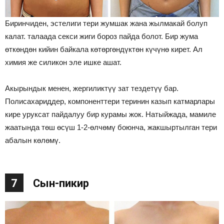
Биринчиден, эстелиги тери жумшак жана жылмакай болуп
калат. талаада секси жиги бороз пайда болот. Бир жума
өткөндөн кийин байкала көтөргөндүктөн күчүнө кирет. Ал
химия же силикон эле ишке ашат.
Акырындык менен, жергиликтүү зат тездетүү бар.
Полисахариддер, компоненттери теринин казып катмарлары
кире уруксат пайдалуу бир курамы жок. Натыйжада, мамиле
жаатында төш өсүш 1-2-өлчөмү боюнча, жакшыртылган тери
абалын көлөмү.
7
Сын-пикир