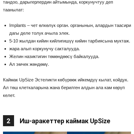
тандоо, дарыгерлердин айтымында, коркунучтуу деп
таанылат:
Implants – чет өлкөлүк орган. органынын, алардын таасири
дагы деле толук ачыла элек.
5-10 жылдан кийин кийлигишүү кийин тарбиясына муктаж.
жара алып коркунучу сакталууда.
Желин назиктигин төмөндөөсү байкалууда.
Ал эмчек жөндөмү.
Каймак UpSize Эстеликти көбүрөөк ийкемдүү кылат, койдук.
Ал төш клеткаларына жана берилген алдын ала кам көрүп
келет.
2
Иш-аракеттер каймак UpSize