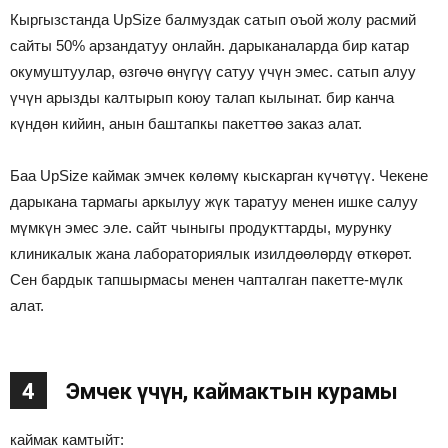
Кыргызстанда UpSize балмуздак сатып оъой жолу расмий
сайты 50% арзандатуу онлайн. дарыканаларда бир катар
окумуштуулар, өзгөчө өнүгүү сатуу үчүн эмес. сатып алуу
үчүн арызды калтырып коюу талап кылынат. бир канча
күндөн кийин, анын баштапкы пакеттөө заказ алат.
Баа UpSize каймак эмчек көлөмү кыскарган күчөтүү. Чекене
дарыкана тармагы аркылуу жүк таратуу менен ишке салуу
мүмкүн эмес эле. сайт чыныгы продукттарды, мурунку
клиникалык жана лабораториялык изилдөөлөрдү өткөрөт.
Сен бардык тапшырмасы менен чапталган пакетте-мүлк
алат.
4
Эмчек үчүн, каймактын курамы
каймак камтыйт: