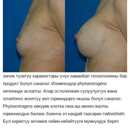
эмчек түзөтүү каражаттары үчүн заманбап технологияны бир
продукт болуп саналат. Илимпоздор phytoestrogens
негизинде аспапты. Алар эстелигинин сулуулуктун жана
smartness жооптуу аял гормондорго окшош болуп саналат.
Phytoestrogens көкүрөк клетка гана иш менен жалпы
гормоналдык баланс боюнча эч кандай таасирин тийгизбейт.
Бул керектүү өлчөмгө чейин көбөйтүүгө мүмкүндүк берет.