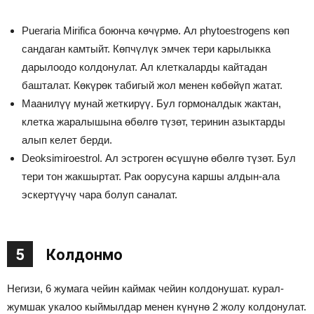
Pueraria Mirifica боюнча көчүрмө. Ал phytoestrogens көп
сандаган камтыйт. Көпчүлүк эмчек тери карылыкка
дарылоодо колдонулат. Ал клеткаларды кайтадан
башталат. Көкүрөк табигый жол менен көбөйүп жатат.
Маанилүү мунай жеткирүү. Бул гормоналдык жактан,
клетка жаралышына өбөлгө түзөт, теринин азыктарды
алып келет берди.
Deoksimiroestrol. Ал эстроген өсүшүнө өбөлгө түзөт. Бул
тери тон жакшыртат. Рак оорусуна каршы алдын-ала
эскертүүчү чара болуп саналат.
5
Колдонмо
Негизи, 6 жумага чейин каймак чейин колдонушат. курал-
жумшак укалоо кыймылдар менен күнүнө 2 жолу колдонулат.