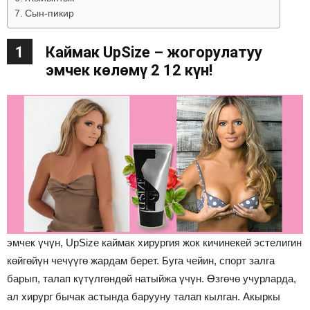
Сын-пикир
1
Каймак UpSize – жогорулатуу
эмчек көлөмү 2 12 күн!
эмчек үчүн, UpSize каймак хирургия жок кичинекей эстелигин
көйгөйүн чечүүгө жардам берет. Буга чейин, спорт залга
барып, талап күтүлгөндөй натыйжа үчүн. Өзгөчө учурларда,
ал хирург бычак астында барууну талап кылган. Акыркы