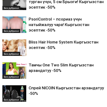
турган үчүн, 5 см Брызги! Кыргызстан
эсептик -50%
Без рубрики
PsoriControl – псориаз үчүн
натыйжалуу чара! Кыргызстан
эсептик -50%
Без рубрики
Bliss Hair Home System Кыргызстан
эсептик -50%
Без рубрики
Тамчы One Two Slim Кыргызстан
арзандатуу -50%
Без рубрики
Спрей NICOIN Кыргызстан арзандатуу
-50%
Без рубрики