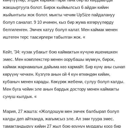
жакшыртууга болот. Бирок кыймылсыз 6 айдан кийин
жыйынтыгы жок болот. мыкты чечим UpSize пайдалануу
болуп саналат. 9 10 ичинен, кыз бир жума өзгөрүүлөрдү
белгиленген. Эмчек катуу болуп калат. Мен каймак менен
иштеген терс таасирлери табылган жок. «
Кейт, ’34: «узак убакыт бою каймактын күчүнө ишенишкен
эмес. Мен комплекстер менен оорубашы мүмкүн, бирок,
каймак жарнамалык дайыма көз кармайт. Бир күнү аны сынап
көрүүнү чечкен. Күзгүгө анын ой 4 күн өткөндөн кийин,
кубаныч менен карады. Көкүрөк жебени, сулуу болуп калды.
Мен буга чейин эле анын бардык достору менен каймакты
сунуш кылдык. «
Мария, 27 жашта: «Жолдошум мен эмчек балбырап болуп
калды деп айтканда, жагымсыз эле. Ал эми туура эмес.
тамактандыруу кийин 27 жыл бою өзүнүн мурдагы кооз бир