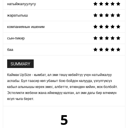
натыйжалуулугу
жаратылыш
компаниянын ишеним
сын-пикир
баа
SUMMARY
Каймак UpSize - кымбат, ал эми төшү көбөйтүү үчүн натыйжалуу
аспабы. Бул таасир көп убакыт бою бойдон калууда, үзгүлтүксүз
кабыл алынышы керек эмес, албетте, өткөндөн кийин, жок болбойт.
Эстеликти жебени жана ийкемдүү калган, ал эми дагы бир өлчөмүн
өсүп чыга берет.
5