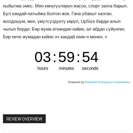
кыйытма эмес. Мен көнүгүүлөрүн жасоо, спорт залга барып.
Бул кандай натыйжа болгон жок. Гана убакыт калган.
жолдошум, мен, үмүтсүздүктү көрүп, UpSize бирди алып
чыгып берди. Бир жума өткөндөн кийин, ал абдан сүйүнгөн.
Бир нече жумадан кийин эч кандай изин н менен. «
03
:
59
:
53
hours
minutes
seconds
Powered by
Data443 Evergreen Countdown
REVIEW OVERVIEW