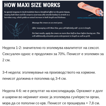
Недела 1-2: значително го зголемува квалитетот на сексот.
Сексуален однос е продолжен за 70%. Пенисот е зголемен за
2 см.
3-4 недела: зголемување на производството на хормони.
пенисот должина е поголема од 3-4 см.
Недела 4-6: не е резултат на консолидација. Оргазмот е долг
и шарени во нејзиниот износ ја зголемува сунѓерести орган,
мора да се пополни со крв. Пенисот се проширува + 7,8 см.