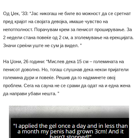
Од Џек, ’33: “Јас никогаш не биле во можност да се сретнат
пред крајот на својата девојка, имаше чувство на
непотполност. Порачувам крем за пенисот проширување. За
2 недели стана повеќе од 2 см, а зголемување на ерекцијата.
Значи среќни уште не сум ја видел. ”
На Џони, 26 години: “Мислев дека 15 см – големината на
пенисот доволно. Но, тогаш слушнав дека некои пријатели
големина дури и повеќе. Решив да го надминете овој
проблем. Сега на сауна не се срами да одат на и една жена
да направи убави нешта. ”