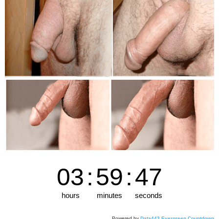
03
:
59
:
46
hours
minutes
seconds
Powered by
Data443 Evergreen Countdown