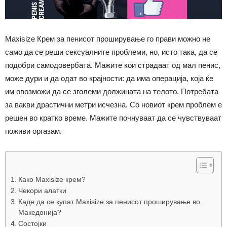
Maxisize Крем за пенисот проширување го прави можно не
само да се реши сексуалните проблеми, но, исто така, да се
подобри самодовербата. Мажите кои страдаат од мал пенис,
може дури и да одат во крајности: да има операција, која ќе
им овозможи да се зголеми должината на телото. Потребата
за вакви драстични метри исчезна. Со новиот крем проблем е
решен во кратко време. Мажите почнуваат да се чувствуваат
поживи оргазам.
Како Maxisize крем?
Чекори алатки
Каде да се купат Maxisize за пенисот проширување во
Македонија?
Состојки