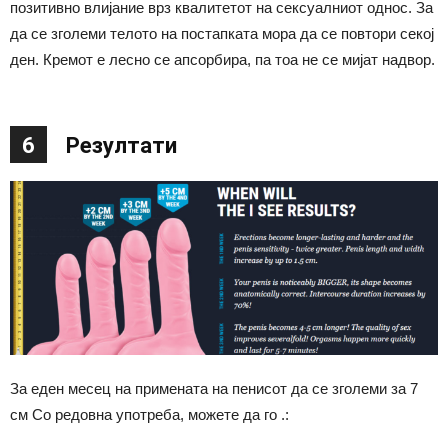
позитивно влијание врз квалитетот на сексуалниот однос. За
да се зголеми телото на постапката мора да се повтори секој
ден. Кремот е лесно се апсорбира, па тоа не се мијат надвор.
6
Резултати
За еден месец на примената на пенисот да се зголеми за 7
см Со редовна употреба, можете да го .: