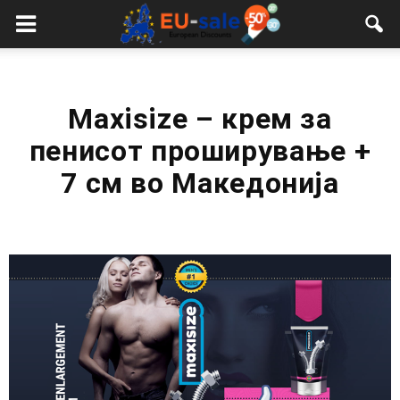
European
Sale
Maxisize – крем за
пенисот проширување +
7 см во Македонија