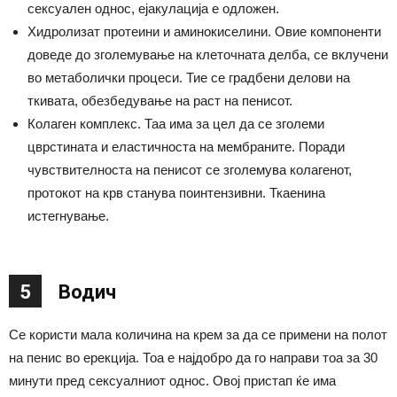
сексуален однос, ејакулација е одложен.
Хидролизат протеини и аминокиселини. Овие компоненти
доведе до зголемување на клеточната делба, се вклучени
во метаболички процеси. Тие се градбени делови на
ткивата, обезбедување на раст на пенисот.
Колаген комплекс. Таа има за цел да се зголеми
цврстината и еластичноста на мембраните. Поради
чувствителноста на пенисот се зголемува колагенот,
протокот на крв станува поинтензивни. Ткаенина
истегнување.
5
Водич
Се користи мала количина на крем за да се примени на полот
на пенис во ерекција. Тоа е најдобро да го направи тоа за 30
минути пред сексуалниот однос. Овој пристап ќе има