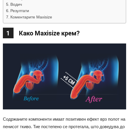
Водич
Резултати
Коментарите Maxisize
1
Како Maxisize крем?
Содржаните компоненти имаат позитивен ефект врз полот на
пенисот ткиво. Тие постепено се протегала, што доведува до