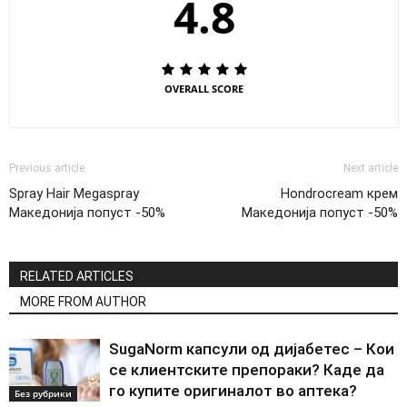
4.8
OVERALL SCORE
Previous article
Next article
Spray Hair Megaspray
Hondrocream крем
Македонија попуст -50%
Македонија попуст -50%
RELATED ARTICLES
MORE FROM AUTHOR
SugaNorm капсули од дијабетес – Кои
се клиентските препораки? Каде да
го купите оригиналот во аптека?
Без рубрики