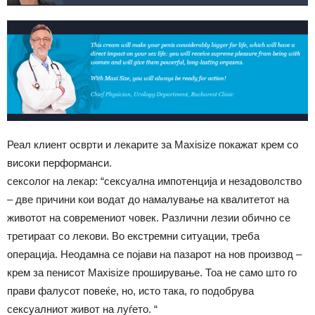
Реал клиент осврти и лекарите за Maxisize покажат крем со
високи перформанси.
сексолог на лекар: “сексуална импотенција и незадоволство
– две причини кои водат до намалување на квалитетот на
животот на современиот човек. Различни лезии обично се
третираат со лекови. Во екстремни ситуации, треба
операција. Неодамна се појави на пазарот на нов производ –
крем за пенисот Maxisize проширување. Тоа не само што го
прави фалусот повеќе, но, исто така, го подобрува
сексуалниот живот на луѓето. “