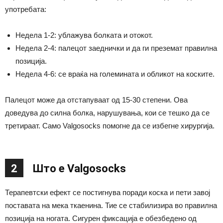
употребата:
Недела 1-2: ублажува болката и отокот.
Недела 2-4: палецот заеднички и да ги преземат правилна
позиција.
Недела 4-6: се враќа на големината и обликот на коските.
Палецот може да отстапуваат од 15-30 степени. Ова
доведува до силна болка, нарушувања, кои се тешко да се
третираат. Само Valgosocks помогне да се избегне хирургија.
2
Што е Valgosocks
Терапевтски ефект се постигнува поради коска и пети завој
поставата на мека ткаенина. Тие се стабилизира во правилна
позиција на ногата. Сигурен фиксација е обезбедено од