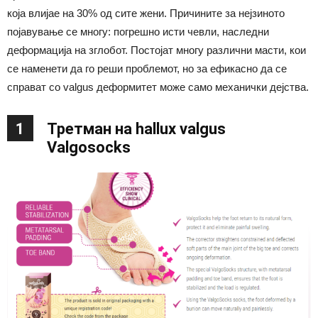
која влијае на 30% од сите жени. Причините за нејзиното
појавување се многу: погрешно исти чевли, наследни
деформација на зглобот. Постојат многу различни масти, кои
се наменети да го реши проблемот, но за ефикасно да се
справат со valgus деформитет може само механички дејства.
1
Третман на hallux valgus
Valgosocks