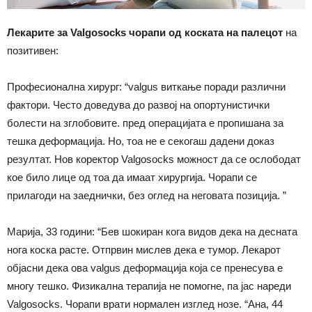
Лекарите за Valgosocks чорапи од коската на палецот
на
позитивен:
Професионална хирург: “valgus виткање поради различни
фактори. Често доведува до развој на опортунистички
болести на зглобовите. пред операцијата е пропишана за
тешка деформација. Но, тоа не е секогаш дадени доказ
резултат. Нов коректор Valgosocks можност да се ослободат
кое било лице од тоа да имаат хирургија. Чорапи се
прилагоди на заеднички, без оглед на неговата позиција. ”
Марија, 33 години: “Бев шокиран кога видов дека на десната
нога коска расте. Отпрвин мислев дека е тумор. Лекарот
објасни дека ова valgus деформација која се пренесува е
многу тешко. Физикална терапија не помогне, па јас нареди
Valgosocks. Чорапи врати нормален изглед нозе. “Ана, 44