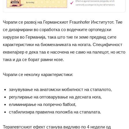
Чорапи се развој на Германскиот Fraunhofer Институтот. Тие
се дизајнирани во соработка со водечките ортопедски
хирурзи во Германија, така што тие ги земе предвид сите
карактеристики на биомеханиката на ногата. Специфичност
еквилајзер е дека таа е насочена не само на палецот, но исто
така и да се борат рамни нозе.
Чорапи се неколку карактеристики:
зачувување на анатомски мобилност на стапалото,
регулирање на оптоварување на десната нога,
елиминирање на попречно flatfoot,
стабилизира правилна положба на стапалата.
Терапевтскиот ефект станува видливо по 4 недели од