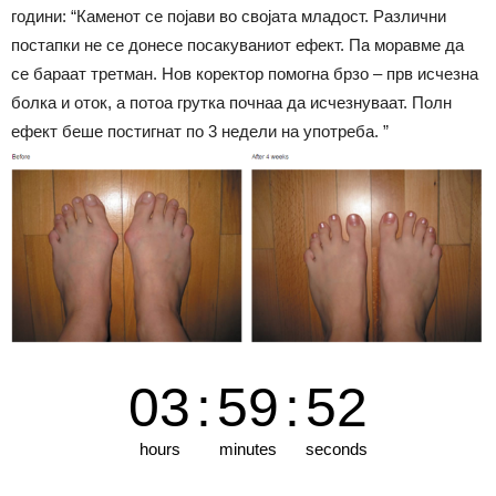
години: “Каменот се појави во својата младост. Различни
постапки не се донесе посакуваниот ефект. Па моравме да
се бараат третман. Нов коректор помогна брзо – прв исчезна
болка и оток, а потоа грутка почнаа да исчезнуваат. Полн
ефект беше постигнат по 3 недели на употреба. ”
03
:
59
:
51
hours
minutes
seconds