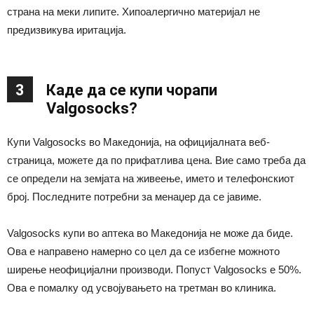
страна на меки липите. Хипоалергично материјал не
предизвикува иритација.
3
Каде да се купи чорапи
Valgosocks?
Купи Valgosocks во Македонија, на официјалната веб-
страница, можете да по прифатлива цена. Вие само треба да
се определи на земјата на живеење, името и телефонскиот
број. Последните потребни за менаџер да се јавиме.
Valgosocks купи во аптека во Македонија не може да биде.
Ова е направено намерно со цел да се избегне можното
ширење неофицијални производи. Попуст Valgosocks е 50%.
Ова е помалку од усвојувањето на третман во клиника.