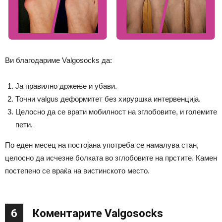
Ви благодариме Valgosocks да:
Ја правилно држење и убави.
Точни valgus деформитет без хируршка интервенција.
Целосно да се врати мобилност на зглобовите, и големите
пети.
По еден месец на постојана употреба се намалува стан,
целосно да исчезне болката во зглобовите на прстите. Камен
постепено се враќа на вистинското место.
6
Коментарите Valgosocks