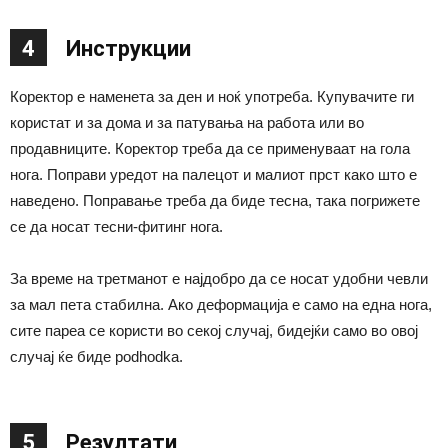
4
Инструкции
Коректор е наменета за ден и ноќ употреба. Купувачите ги
користат и за дома и за патувања на работа или во
продавниците. Коректор треба да се применуваат на гола
нога. Поправи уредот на палецот и малиот прст како што е
наведено. Поправање треба да биде тесна, така погрижете
се да носат тесни-фитинг нога.
За време на третманот е најдобро да се носат удобни чевли
за мал пета стабилна. Ако деформација е само на една нога,
сите пареа се користи во секој случај, бидејќи само во овој
случај ќе биде podhodka.
5
Резултати