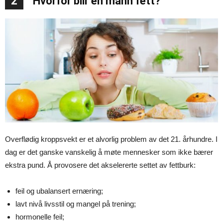
2
Hvorfor blir en mann fett?
Overflødig kroppsvekt er et alvorlig problem av det 21. århundre. I
dag er det ganske vanskelig å møte mennesker som ikke bærer
ekstra pund. Å provosere det akselererte settet av fettburk:
feil og ubalansert ernæring;
lavt nivå livsstil og mangel på trening;
hormonelle feil;