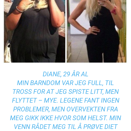
DIANE, 29 ÅR AL
MIN BARNDOM VAR JEG FULL, TIL
TROSS FOR AT JEG SPISTE LITT, MEN
FLYTTET – MYE. LEGENE FANT INGEN
PROBLEMER, MEN OVERVEKTEN FRA
MEG GIKK IKKE HVOR SOM HELST. MIN
VENN RÅDET MEG TIL Å PRØVE DIET