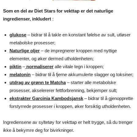
Som en del av Diet Stars for vekttap er det naturlige
ingredienser, inkludert
:
glukose
– bidrar til å takle en konstant følelse av sult, utløser
metabolske prosesser;
Naturlige oljer
– de impregnerer kroppen med nyttige
elementer, og øker dermed utholdenheten;
piktin
–
normaliserer
alle vitale tegn i kroppen;
melatonin
– bidrar til å fjerne akkumulerte slagger og toksiner;
utdrag av grønn te Matcha
– starter alle metabolske
prosesser, akselererer fettforbrenning, bekjemper sult;
ekstrakter Garcinia Kambodsjansk
– bidrar til å gjenopprette
forstyrrede prosesser i kroppen, øker forsiktig utholdenheten.
Ingrediensene av syltetøy for vekttap er helt trygge, så du trenger
ikke å bekymre deg for bivirkninger.