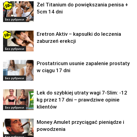
Żel Titanium do powiększania penisa +
5cm 14 dni
Без рубрики
Eretron Aktiv – kapsułki do leczenia
zaburzeń erekcji
Без рубрики
Prostatricum usunie zapalenie prostaty
w ciągu 17 dni
Без рубрики
Lek do szybkiej utraty wagi 7-Slim: -12
kg przez 17 dni – prawdziwe opinie
klientów
Без рубрики
Money Amulet przyciągać pieniądze i
powodzenia
Без рубрики