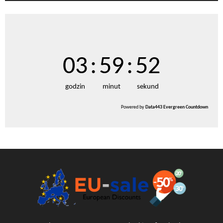
03
:
59
:
50
godzin
minut
sekund
Powered by
Data443 Evergreen Countdown