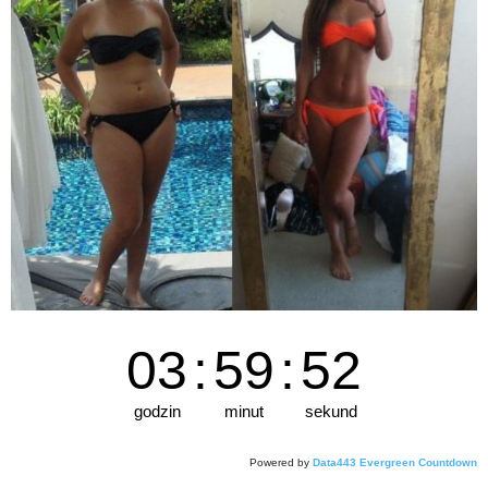
03
:
59
:
50
godzin
minut
sekund
Powered by
Data443 Evergreen Countdown