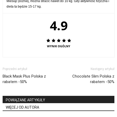
Miesiąc później, można stracić nawet do 10 kg. Gdy aktywność fizyczna i
dieta ta będzie 15-17 kg.
4.9
WYNIK OGÓLNY
Poprzedni artykuł
Następny artykuł
Black Mask Plus Polska z
Chocolate Slim Polska z
rabatem -50%
rabatem -50%
POWIĄZANE ARTYKUŁY
WIĘCEJ OD AUTORA