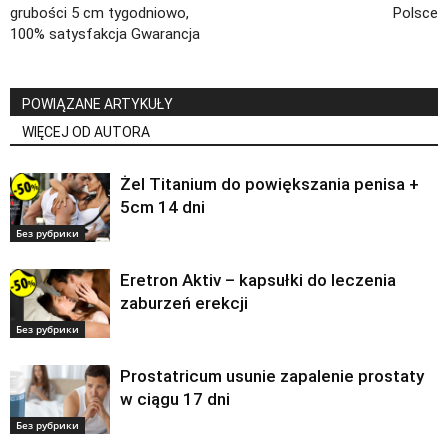
grubości 5 cm tygodniowo,
Polsce
100% satysfakcja Gwarancja
POWIĄZANE ARTYKUŁY
WIĘCEJ OD AUTORA
Żel Titanium do powiększania penisa +
5cm 14 dni
Без рубрики
Eretron Aktiv – kapsułki do leczenia
zaburzeń erekcji
Без рубрики
Prostatricum usunie zapalenie prostaty
w ciągu 17 dni
Без рубрики