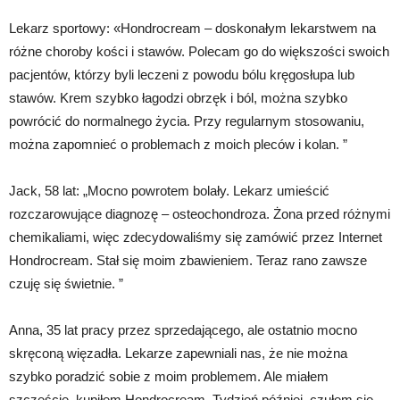
Lekarz sportowy: «Hondrocream – doskonałym lekarstwem na
różne choroby kości i stawów. Polecam go do większości swoich
pacjentów, którzy byli leczeni z powodu bólu kręgosłupa lub
stawów. Krem szybko łagodzi obrzęk i ból, można szybko
powrócić do normalnego życia. Przy regularnym stosowaniu,
można zapomnieć o problemach z moich pleców i kolan. ”
Jack, 58 lat: „Mocno powrotem bolały. Lekarz umieścić
rozczarowujące diagnozę – osteochondroza. Żona przed różnymi
chemikaliami, więc zdecydowaliśmy się zamówić przez Internet
Hondrocream. Stał się moim zbawieniem. Teraz rano zawsze
czuję się świetnie. ”
Anna, 35 lat pracy przez sprzedającego, ale ostatnio mocno
skręconą więzadła. Lekarze zapewniali nas, że nie można
szybko poradzić sobie z moim problemem. Ale miałem
szczęście, kupiłem Hondrocream. Tydzień później, czułem się