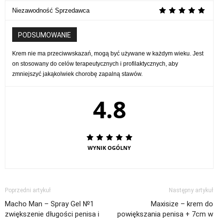
Niezawodność Sprzedawca
PODSUMOWANIE
Krem nie ma przeciwwskazań, mogą być używane w każdym wieku. Jest
on stosowany do celów terapeutycznych i profilaktycznych, aby
zmniejszyć jakąkolwiek chorobę zapalną stawów.
4.8
WYNIK OGÓLNY
Poprzedni artykuł
Następny artykuł
Macho Man – Spray Gel №1
Maxisize – krem ​​do
zwiększenie długości penisa i
powiększania penisa + 7cm w