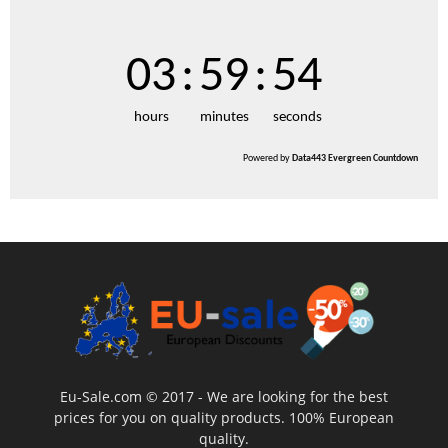
03
:
59
:
53
hours
minutes
seconds
Powered by
Data443 Evergreen Countdown
Eu-Sale.com © 2017 - We are looking for the best
prices for you on quality products. 100% European
quality.