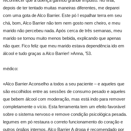
reconhecer que a doença ganhou grande impulso. No final,
depois de ter tentado muitas maneiras diferentes, me deparei
com uma gota de Alco Barrier. Este pó I espalhar terra em seu
chá, bom, Alco Barrier não tem nem gosto nem cheiro, e meu
marido não percebeu nada. Após cerca de três semanas, meu
marido se tornou muito menos bebida, explicando que apenas
não quer. Fico feliz que meu marido estava dependência ido em
álcool e tudo graças a Alco Barrier! »Anna, ’53.
médico:
«Alco Barrier Aconselho a todos a seu paciente – e aqueles que
são escolhidos entre as sessões de consumo pesado e aqueles
que bebem álcool com moderação, mas está indo para remover
completamente o vício. Esta ferramenta tem um efeito favorável
sobre o sistema nervoso e remove condição psicológica pesada.
legumes em pó restaura o correto funcionamento do coração e
outros órgãos internos. Alco Barrier A droga é recomendado por