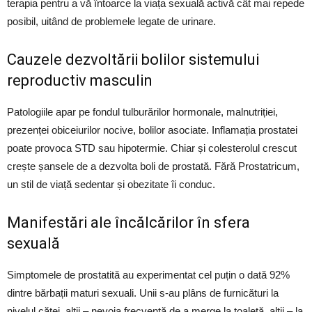
terapia pentru a vă întoarce la viața sexuală activă cât mai repede
posibil, uitând de problemele legate de urinare.
Cauzele dezvoltării bolilor sistemului
reproductiv masculin
Patologiile apar pe fondul tulburărilor hormonale, malnutriției,
prezenței obiceiurilor nocive, bolilor asociate. Inflamația prostatei
poate provoca STD sau hipotermie. Chiar și colesterolul crescut
crește șansele de a dezvolta boli de prostată. Fără Prostatricum,
un stil de viață sedentar și obezitate îi conduc.
Manifestări ale încălcărilor în sfera
sexuală
Simptomele de prostatită au experimentat cel puțin o dată 92%
dintre bărbații maturi sexuali. Unii s-au plâns de furnicături la
nivelul căței, alții – nevoia frecventă de a merge la toaletă, alții – la