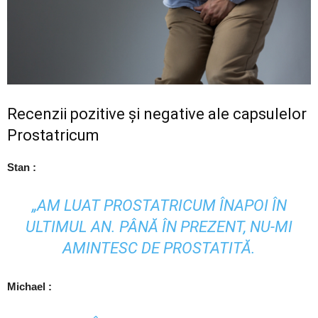
Recenzii pozitive și negative ale capsulelor
Prostatricum
Stan
:
„AM LUAT PROSTATRICUM ÎNAPOI ÎN
ULTIMUL AN. PÂNĂ ÎN PREZENT, NU-MI
AMINTESC DE PROSTATITĂ.
Michael
: