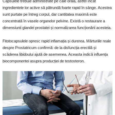
Capsulele trebuie administrate pe cale orală, astfel încât
ingredientele lor active să pătrundă foarte rapid în sânge. Acestea
sunt purtate pe întreg corpul, dar cantitatea maximă este
concentrată în vasele organelor pelvine. Există o restaurare a
dimensiunii glandei prostatei și normalizarea funcționării acesteia.
Fitotocapsulele opresc rapid inflamația și durerea. Mărturiile reale
despre Prostatricum confirmă: de la disfuncția erectilă și
scăderea libidoului ajută de asemenea. Aceasta indică influența
biocomponentei asupra producției de testosteron.