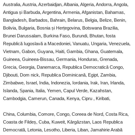
Australia, Austria, Azerbaidjan, Albania, Algeria, Andorra, Angola,
Antigua și Barbuda, Argentina, Armenia, Afganistan, Bahamas,
Bangladesh, Barbados, Bahrain, Belarus, Belgia, Belize, Benin,
Bolivia, Bulgaria, Bosnia și Herțegovina, Botswana Brazilia,
Brunei Darussalam, Burkina Faso, Burundi, Bhutan, fosta
Republică Iugoslavă a Macedoniei, Vanuatu, Ungaria, Venezuela,
Vietnam, Gabon, Guyana, Haiti, Gambia, Ghana, Guatemala,
Guineea, Guineea-Bissau, Germania, Honduras, Grenada,
Grecia, Georgia, Danemarca, Republica Democratică Congo,
Djibouti, Dom nick, Republica Dominicană, Egipt, Zambia,
Zimbabwe, Israel, India, Indonezia, Iordania, Irak, Iran, Irlanda,
Islanda, Spania, Italia, Yemen, Capul Verde, Kazahstan,
Cambodgia, Camerun, Canada, Kenya, Cipru , Kiribati,
China, Columbia, Comore, Congo, Coreea de Nord, Costa Rica,
Coasta de Fildeș, Cuba, Kuweit, Kârgâzstan, Laos Republica
Democrată, Letonia, Lesotho, Liberia, Liban, Jamahirie Arabă