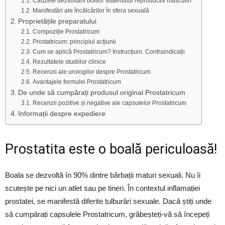
Cauzele dezvoltării bolilor sistemului reproductiv masculin
Manifestări ale încălcărilor în sfera sexuală
Proprietățile preparatului
Compoziție Prostatricum
Prostatricum: principiul acțiunii
Cum se aplică Prostatricum? Instrucțiuni. Contraindicații
Rezultatele studiilor clinice
Recenzii ale urologilor despre Prostatricum
Avantajele formulei Prostatricum
De unde să cumpărați produsul original Prostatricum
Recenzii pozitive și negative ale capsulelor Prostatricum
Informații despre expediere
Prostatita este o boală periculoasă!
Boala se dezvoltă în 90% dintre bărbații maturi sexuali. Nu îi
scutește pe nici un atlet sau pe tineri. În contextul inflamației
prostatei, se manifestă diferite tulburări sexuale. Dacă știți unde
să cumpărați capsulele Prostatricum, grăbeșteți-vă să începeți