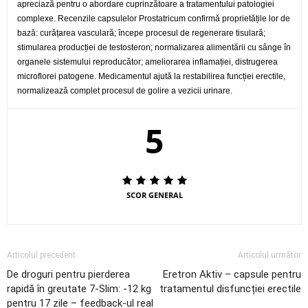
apreciază pentru o abordare cuprinzătoare a tratamentului patologiei
complexe. Recenzile capsulelor Prostatricum confirmă proprietățile lor de
bază: curățarea vasculară; începe procesul de regenerare tisulară;
stimularea producției de testosteron; normalizarea alimentării cu sânge în
organele sistemului reproducător; ameliorarea inflamației, distrugerea
microflorei patogene. Medicamentul ajută la restabilirea funcției erectile,
normalizează complet procesul de golire a vezicii urinare.
5
SCOR GENERAL
Articolul precedent
Articolul următor
De droguri pentru pierderea
Eretron Aktiv – capsule pentru
rapidă în greutate 7-Slim: -12 kg
tratamentul disfuncției erectile
pentru 17 zile – feedback-ul real