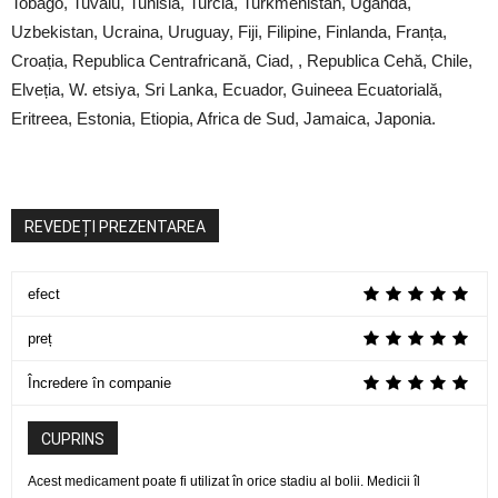
Tobago, Tuvalu, Tunisia, Turcia, Turkmenistan, Uganda,
Uzbekistan, Ucraina, Uruguay, Fiji, Filipine, Finlanda, Franța,
Croația, Republica Centrafricană, Ciad, , Republica Cehă, Chile,
Elveția, W. etsiya, Sri Lanka, Ecuador, Guineea Ecuatorială,
Eritreea, Estonia, Etiopia, Africa de Sud, Jamaica, Japonia.
REVEDEȚI PREZENTAREA
efect
preț
Încredere în companie
CUPRINS
Acest medicament poate fi utilizat în orice stadiu al bolii. Medicii îl