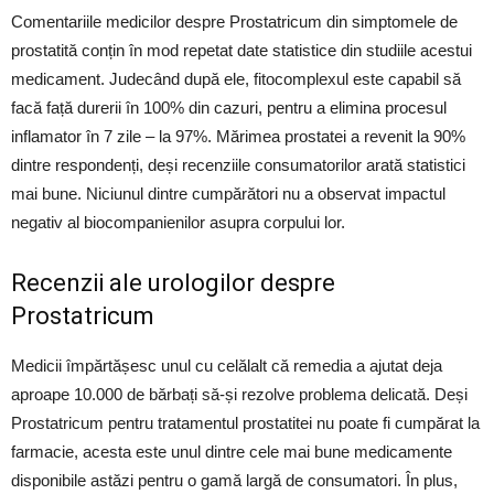
Comentariile medicilor despre Prostatricum din simptomele de
prostatită conțin în mod repetat date statistice din studiile acestui
medicament. Judecând după ele, fitocomplexul este capabil să
facă față durerii în 100% din cazuri, pentru a elimina procesul
inflamator în 7 zile – la 97%. Mărimea prostatei a revenit la 90%
dintre respondenți, deși recenziile consumatorilor arată statistici
mai bune. Niciunul dintre cumpărători nu a observat impactul
negativ al biocompanienilor asupra corpului lor.
Recenzii ale urologilor despre
Prostatricum
Medicii împărtășesc unul cu celălalt că remedia a ajutat deja
aproape 10.000 de bărbați să-și rezolve problema delicată. Deși
Prostatricum pentru tratamentul prostatitei nu poate fi cumpărat la
farmacie, acesta este unul dintre cele mai bune medicamente
disponibile astăzi pentru o gamă largă de consumatori. În plus,