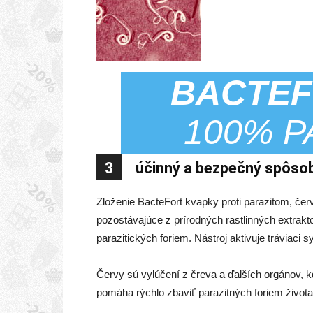
BACTE
100% P
3
účinný a bezpečný spôsob
Zloženie BacteFort kvapky proti parazitom, če
pozostávajúce z prírodných rastlinných extrakt
parazitických foriem. Nástroj aktivuje tráviaci 
Červy sú vylúčení z čreva a ďalších orgánov, kd
pomáha rýchlo zbaviť parazitných foriem života 