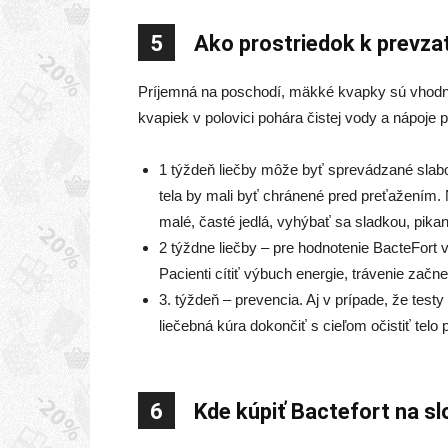
5
Ako prostriedok k prevza
Príjemná na poschodí, mäkké kvapky sú vhodné 
kvapiek v polovici pohára čistej vody a nápoje 
1 týždeň liečby môže byť sprevádzané slabos
tela by mali byť chránené pred preťažením.
malé, časté jedlá, vyhýbať sa sladkou, pikan
2 týždne liečby – pre hodnotenie BacteFort
Pacienti cítiť výbuch energie, trávenie začn
3. týždeň – prevencia. Aj v prípade, že tes
liečebná kúra dokončiť s cieľom očistiť telo
6
Kde kúpiť Bactefort na 