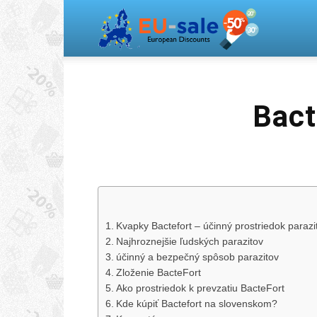
Europea
Sale
Bact
Kvapky Bactefort – účinný prostriedok parazi
Najhroznejšie ľudských parazitov
účinný a bezpečný spôsob parazitov
Zloženie BacteFort
Ako prostriedok k prevzatiu BacteFort
Kde kúpiť Bactefort na slovenskom?