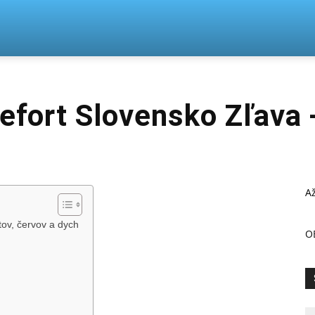
n
efort Slovensko Zľava
Až
tov, červov a dych
O