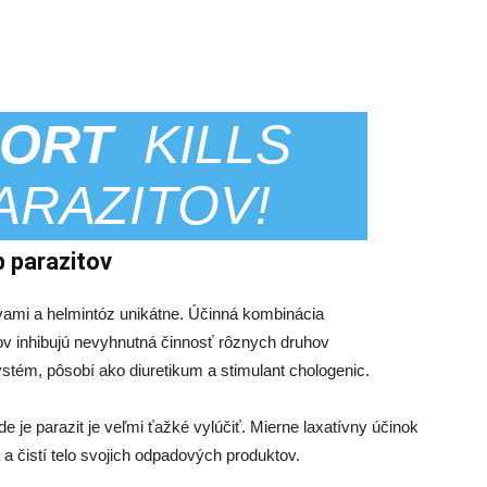
FORT
KILLS
ARAZITOV!
 parazitov
rvami a helmintóz unikátne. Účinná kombinácia
ov inhibujú nevyhnutná činnosť rôznych druhov
systém, pôsobí ako diuretikum a stimulant chologenic.
e je parazit je veľmi ťažké vylúčiť. Mierne laxatívny účinok
a čistí telo svojich odpadových produktov.