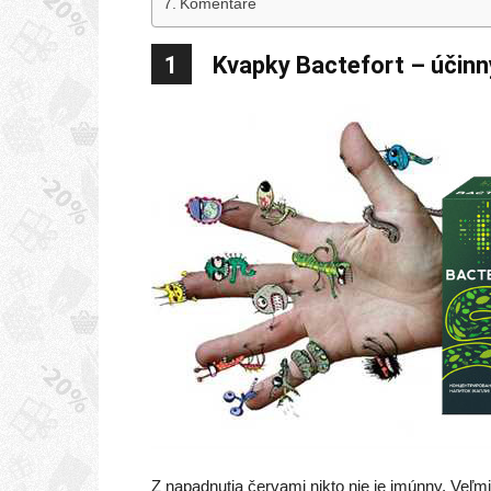
Komentáre
1
Kvapky Bactefort – účinný
Z napadnutia červami nikto nie je imúnny. Veľmi 