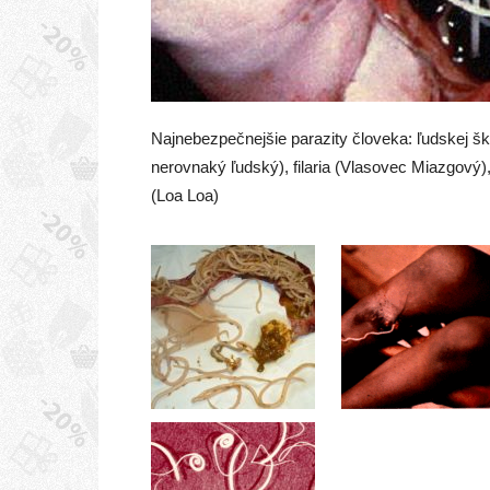
Najnebezpečnejšie parazity človeka: ľudskej š
nerovnaký ľudský), filaria (Vlasovec Miazgo
(Loa Loa)