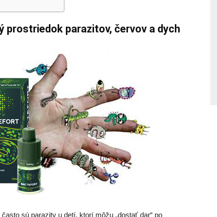
 prostriedok parazitov, červov a dych
často sú parazity u detí, ktorí môžu „dostať dar“ po