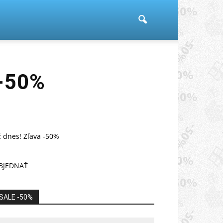
 -50%
 dnes! Zľava -50%
BJEDNAŤ
SALE -50%