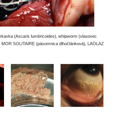
krkavka (Ascaris lumbricoides), whipworm (vlasovec
vý), MOR SOLITAIRE (pásomnica dlhočlánková), LAOLAZ