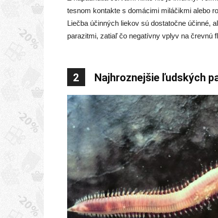
tesnom kontakte s domácimi miláčikmi alebo roz
Liečba účinných liekov sú dostatočne účinné, a
parazitmi, zatiaľ čo negatívny vplyv na črevnú f
2
Najhroznejšie ľudských p