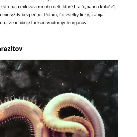
šírená a milovala mnoho detí, ktoré hrajú „bahno koláče“.
le nie vždy bezpečné. Potom, čo všetky lieky, zabíjať
lóru, že inhibuje funkciu vnútorných orgánov.
arazitov