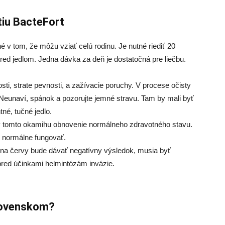
tiu BacteFort
v tom, že môžu vziať celú rodinu. Je nutné riediť 20
pred jedlom. Jedna dávka za deň je dostatočná pre liečbu.
ti, strate pevnosti, a zažívacie poruchy. V procese očisty
 Neunaví, spánok a pozorujte jemné stravu. Tam by mali byť
tné, tučné jedlo.
 v tomto okamihu obnovenie normálneho zdravotného stavu.
e normálne fungovať.
ty na červy bude dávať negatívny výsledok, musia byť
 pred účinkami helmintózám invázie.
slovenskom?