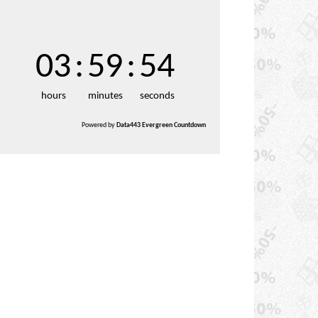
03
:
59
:
51
hours
minutes
seconds
Powered by
Data443 Evergreen Countdown