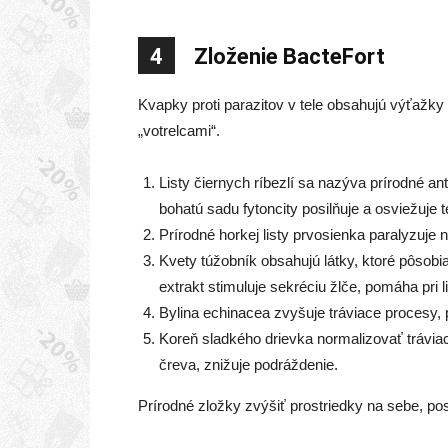
4
Zloženie BacteFort
Kvapky proti parazitov v tele obsahujú výťažky z
„votrelcami“.
Listy čiernych ríbezlí sa nazýva prírodné an
bohatú sadu fytoncity posilňuje a osviežuje t
Prírodné horkej listy prvosienka paralyzuje
Kvety túžobník obsahujú látky, ktoré pôsobi
extrakt stimuluje sekréciu žlče, pomáha pri l
Bylina echinacea zvyšuje tráviace procesy, p
Koreň sladkého drievka normalizovať trávia
čreva, znižuje podráždenie.
Prírodné zložky zvýšiť prostriedky na sebe, pos