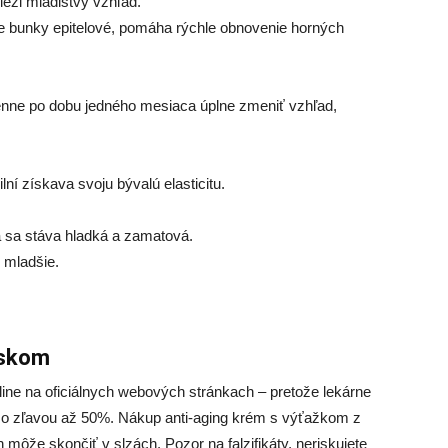
ieži mladistvý vzhľad.
ce bunky epitelové, pomáha rýchle obnovenie horných
enne po dobu jedného mesiaca úplne zmeniť vzhľad,
ní získava svoju bývalú elasticitu.
a sa stáva hladká a zamatová.
 mladšie.
nskom
ine na oficiálnych webových stránkach – pretože lekárne
so zľavou až 50%. Nákup anti-aging krém s výťažkom z
môže skončiť v slzách. Pozor na falzifikáty, neriskujete