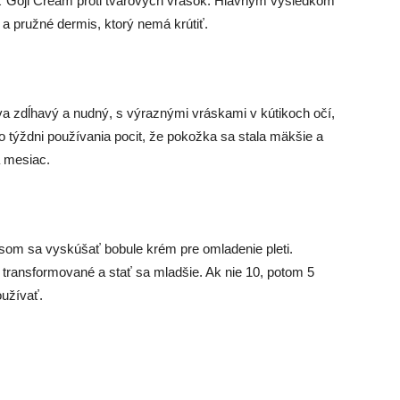
osť Goji Cream proti tvárových vrások. Hlavným výsledkom
a pružné dermis, ktorý nemá krútiť.
 zdĺhavý a nudný, s výraznými vráskami v kútikoch očí,
o týždni používania pocit, že pokožka sa stala mäkšie a
a mesiac.
 som sa vyskúšať bobule krém pre omladenie pleti.
transformované a stať sa mladšie. Ak nie 10, potom 5
užívať.