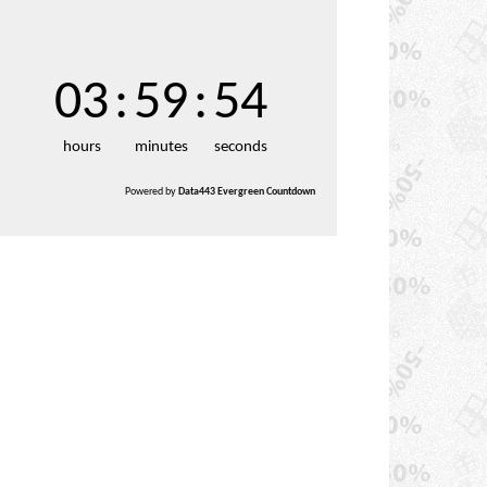
03
:
59
:
53
hours
minutes
seconds
Powered by
Data443 Evergreen Countdown