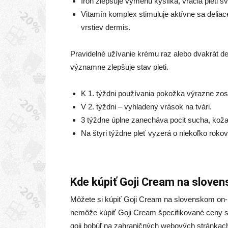
Iron zlepšuje výmenu kyslíka, vracia pleti sv
Vitamín komplex stimuluje aktívne sa delia
vrstiev dermis.
Pravidelné užívanie krému raz alebo dvakrát d
významne zlepšuje stav pleti.
K 1. týždni používania pokožka výrazne zosil
V 2. týždni – vyhladený vrások na tvári.
3 týždne úplne zanecháva pocit sucha, kož
Na štyri týždne pleť vyzerá o niekoľko rokov
Kde kúpiť Goji Cream na slove
Môžete si kúpiť Goji Cream na slovenskom on-l
nemôže kúpiť Goji Cream špecifikované ceny 
goji bobúľ na zahraničných webových stránkach 