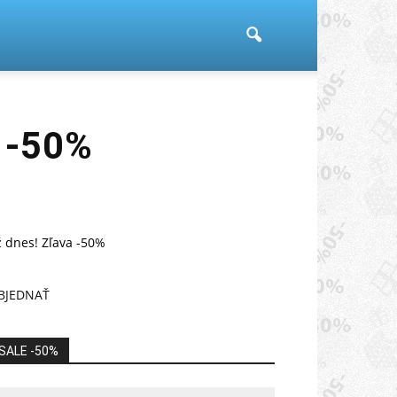
 -50%
 dnes! Zľava -50%
BJEDNAŤ
SALE -50%