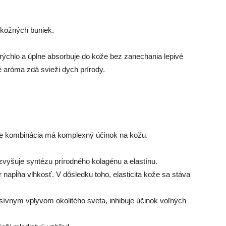
 kožných buniek.
rýchlo a úplne absorbuje do kože bez zanechania lepivé
 aróma zdá svieži dych prírody.
že kombinácia má komplexný účinok na kožu.
 zvyšuje syntézu prírodného kolagénu a elastínu.
r napĺňa vlhkosť. V dôsledku toho, elasticita kože sa stáva
sívnym vplyvom okolitého sveta, inhibuje účinok voľných