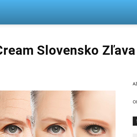
n
 Cream Slovensko Zľava
Až
O