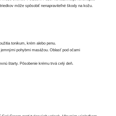
ostriedkov môže spôsobiť nenapraviteľné škody na kožu.
užitia tonikum, krém alebo penu.
s jemnými pohybmi masážou. Oblasť pod očami
exnú štarty. Pôsobenie krému trvá celý deň.