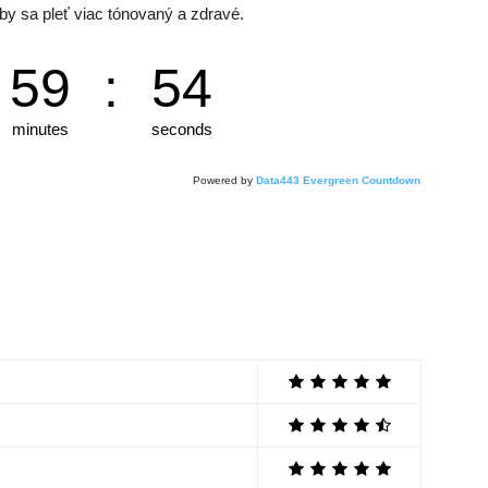
by sa pleť viac tónovaný a zdravé.
59
:
53
minutes
seconds
Powered by
Data443 Evergreen Countdown