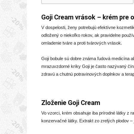
Goji Cream vrások – krém pre 
V dospelosti, ženy potrebujú efektívne kozmeti
odložený o niekoľko rokov, ak pravidelne použí
omladenie tváre a proti tvárových vrások.
Goji bobule sú dobre známa ľudová medicína ako
mrazuvzdorné kríky Goji je často nazývaný čí
zdravú a chutnú potravinových doplnkov a terap
Zloženie Goji Cream
Vo vzorci, krém obsahuje iba prírodné látky z r
konzervačné látky. Extrakt zo zrelých plodov –