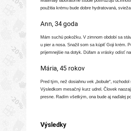
Materiály laboratórne štúdie potvrdzujú účinn
použitia krému bude dobre hydratovaná, svieža 
Ann, 34 goda
Mám suchú pokožku. V zimnom období sa stáva
u pier a nosa. Snažil som sa kúpiť Goji krém. P
príjemnejšie na dotyk. Dúfam a vrásky odísť n
Mária, 45 rokov
Pred tým, než dosiahnu vek „bobule“, rozhodol
Výsledkom mesačný kurz udrel. Človek naozaj 
presne. Radím všetkým, ona bude aj naďalej po
Výsledky