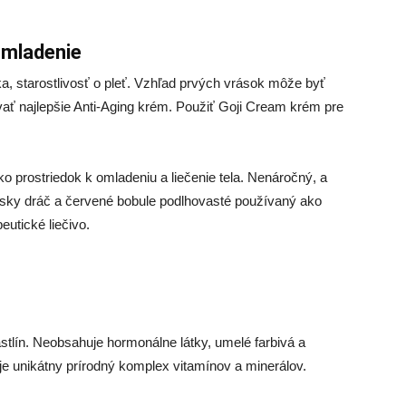
omladenie
ka, starostlivosť o pleť. Vzhľad prvých vrások môže byť
vať najlepšie Anti-Aging krém. Použiť Goji Cream krém pre
 prostriedok k omladeniu a liečenie tela. Nenáročný, a
nsky dráč a červené bobule podlhovasté používaný ako
eutické liečivo.
astlín. Neobsahuje hormonálne látky, umelé farbivá a
 je unikátny prírodný komplex vitamínov a minerálov.