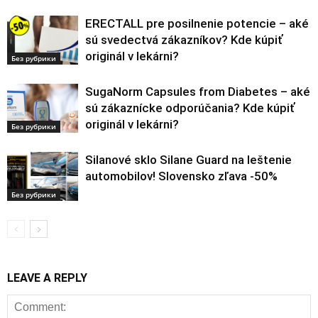
ERECTALL pre posilnenie potencie – aké
sú svedectvá zákazníkov? Kde kúpiť
originál v lekárni?
Без рубрики
SugaNorm Capsules from Diabetes – aké
sú zákaznícke odporúčania? Kde kúpiť
originál v lekárni?
Без рубрики
Silanové sklo Silane Guard na leštenie
automobilov! Slovensko zľava -50%
Без рубрики
LEAVE A REPLY