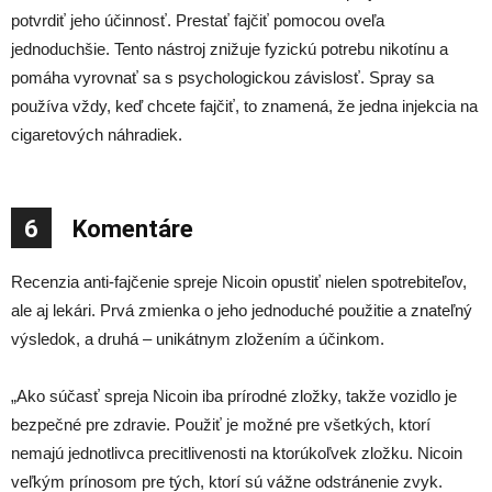
potvrdiť jeho účinnosť. Prestať fajčiť pomocou oveľa
jednoduchšie. Tento nástroj znižuje fyzickú potrebu nikotínu a
pomáha vyrovnať sa s psychologickou závislosť. Spray sa
používa vždy, keď chcete fajčiť, to znamená, že jedna injekcia na
cigaretových náhradiek.
6
Komentáre
Recenzia anti-fajčenie spreje Nicoin opustiť nielen spotrebiteľov,
ale aj lekári. Prvá zmienka o jeho jednoduché použitie a znateľný
výsledok, a druhá – unikátnym zložením a účinkom.
„Ako súčasť spreja Nicoin iba prírodné zložky, takže vozidlo je
bezpečné pre zdravie. Použiť je možné pre všetkých, ktorí
nemajú jednotlivca precitlivenosti na ktorúkoľvek zložku. Nicoin
veľkým prínosom pre tých, ktorí sú vážne odstránenie zvyk.