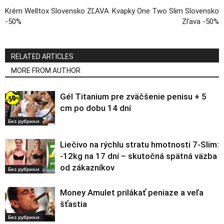
Krém Welltox Slovensko ZĽAVA
Kvapky One Two Slim Slovensko
-50%
Zľava -50%
RELATED ARTICLES
MORE FROM AUTHOR
Gél Titanium pre zväčšenie penisu + 5
cm po dobu 14 dní
Без рубрики
Liečivo na rýchlu stratu hmotnosti 7-Slim:
-12kg na 17 dní – skutočná spätná väzba
od zákazníkov
Без рубрики
Money Amulet prilákať peniaze a veľa
šťastia
Без рубрики