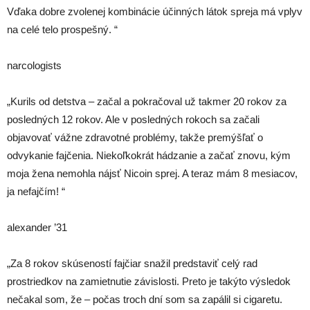
Vďaka dobre zvolenej kombinácie účinných látok spreja má vplyv
na celé telo prospešný. “
narcologists
„Kurils od detstva – začal a pokračoval už takmer 20 rokov za
posledných 12 rokov. Ale v posledných rokoch sa začali
objavovať vážne zdravotné problémy, takže premýšľať o
odvykanie fajčenia. Niekoľkokrát hádzanie a začať znovu, kým
moja žena nemohla nájsť Nicoin sprej. A teraz mám 8 mesiacov,
ja nefajčím! “
alexander ’31
„Za 8 rokov skúseností fajčiar snažil predstaviť celý rad
prostriedkov na zamietnutie závislosti. Preto je takýto výsledok
nečakal som, že – počas troch dní som sa zapálil si cigaretu.