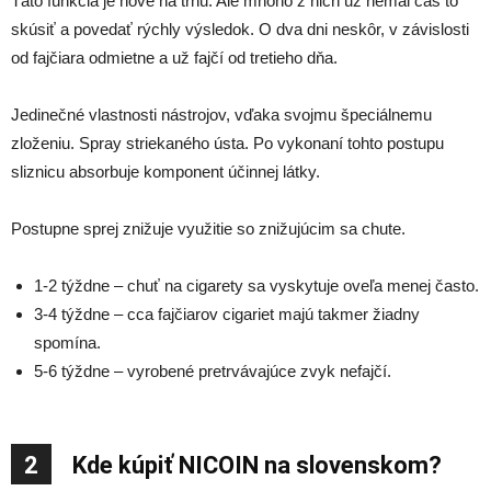
Táto funkcia je nové na trhu. Ale mnoho z nich už nemal čas to
skúsiť a povedať rýchly výsledok. O dva dni neskôr, v závislosti
od fajčiara odmietne a už fajčí od tretieho dňa.
Jedinečné vlastnosti nástrojov, vďaka svojmu špeciálnemu
zloženiu. Spray striekaného ústa. Po vykonaní tohto postupu
sliznicu absorbuje komponent účinnej látky.
Postupne sprej znižuje využitie so znižujúcim sa chute.
1-2 týždne – chuť na cigarety sa vyskytuje oveľa menej často.
3-4 týždne – cca fajčiarov cigariet majú takmer žiadny
spomína.
5-6 týždne – vyrobené pretrvávajúce zvyk nefajčí.
2
Kde kúpiť NICOIN na slovenskom?