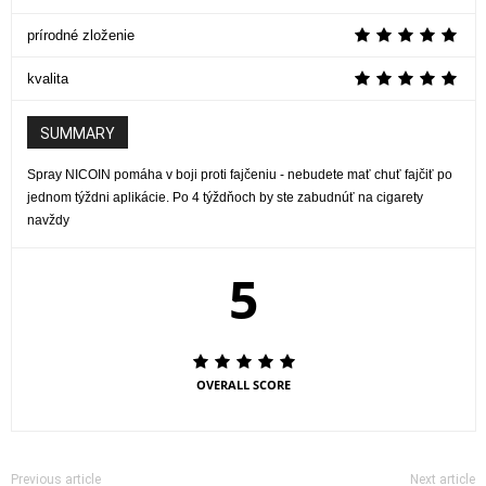
prírodné zloženie
kvalita
SUMMARY
Spray NICOIN pomáha v boji proti fajčeniu - nebudete mať chuť fajčiť po
jednom týždni aplikácie. Po 4 týždňoch by ste zabudnúť na cigarety
navždy
5
OVERALL SCORE
Previous article
Next article