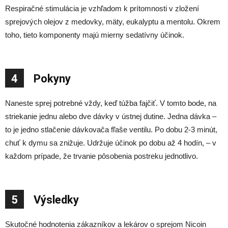
Respiračné stimulácia je vzhľadom k prítomnosti v zložení
sprejových olejov z medovky, mäty, eukalyptu a mentolu. Okrem
toho, tieto komponenty majú mierny sedatívny účinok.
4
Pokyny
Naneste sprej potrebné vždy, keď túžba fajčiť. V tomto bode, na
striekanie jednu alebo dve dávky v ústnej dutine. Jedna dávka –
to je jedno stlačenie dávkovača fľaše ventilu. Po dobu 2-3 minút,
chuť k dymu sa znižuje. Udržuje účinok po dobu až 4 hodín, – v
každom prípade, že trvanie pôsobenia postreku jednotlivo.
5
Výsledky
Skutočné hodnotenia zákazníkov a lekárov o sprejom Nicoin