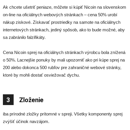
Ak chcete ušetriť peniaze, môžete si kúpiť Nicoin na slovenskom
on-line na oficiálnych webových stránkach – cena 50% urobí
nákup ziskové. Získavať prostriedky na samote na oficiálnych
internetových stránkach, jediný spôsob, ako to bude možné, aby
sa zabránilo falzifikáty.
Cena Nicoin sprej na oficiálnych stránkach výrobcu bola znížená
o 50%. Lacnejšie ponuky by mali upozorniť ako pri kúpe sprej na
200 alebo dokonca 500 rubľov pre zahraničné webové stránky,
ktoré by mohli dostať osviežovač dychu.
3
Zloženie
iba prírodné zložky prítomné v spreji. Všetky komponenty sprej
zvýšiť účinok navzájom.