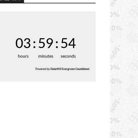
03
:
59
:
52
hours
minutes
seconds
Powered by
Data443 Evergreen Countdown