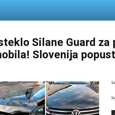
n
teklo Silane Guard za 
obila! Slovenija popus
S
N