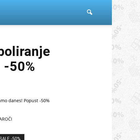
poliranje
t -50%
amo danes! Popust -50%
AROČI
SALE -50%