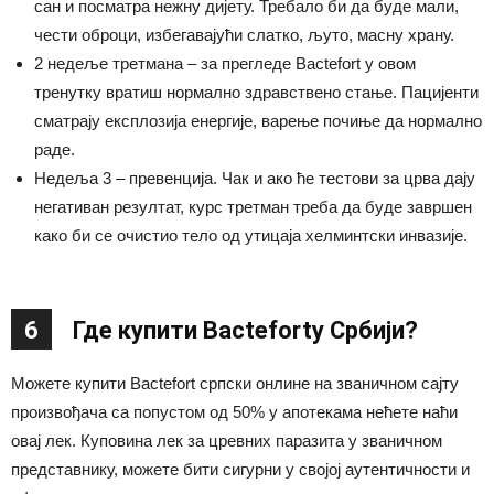
сан и посматра нежну дијету. Требало би да буде мали,
чести оброци, избегавајући слатко, љуто, масну храну.
2 недеље третмана – за прегледе Bactefort у овом
тренутку вратиш нормално здравствено стање. Пацијенти
сматрају експлозија енергије, варење почиње да нормално
раде.
Недеља 3 – превенција. Чак и ако ће тестови за црва дају
негативан резултат, курс третман треба да буде завршен
како би се очистио тело од утицаја хелминтски инвазије.
6
Где купити Bactefortу Србији?
Можете купити Bactefort српски онлине на званичном сајту
произвођача са попустом од 50% у апотекама нећете наћи
овај лек. Куповина лек за цревних паразита у званичном
представнику, можете бити сигурни у својој аутентичности и