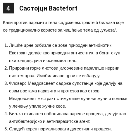
4
Састојци Bactefort
Капи против паразити тела садрже екстракте 5 биљака које
се традиционално користе за чишћење тела од „уљеза“.
Лишће црне рибизле се зове природни антибиотик.
Екстракт делује као природни антисептик, а богат скуп
пхитонцидс јача и освежава тело.
Природни горке листови јагорчевине паралише нервни
систем црва. Имобилисане црви се избацују.
Фловерс Меадовсвеет садрже супстанце које делују на
свим врстама паразита и протозоа као отров.
Меадовсвеет Екстракт стимулише лучење жучи и помаже
у лечењу упале жучне кесе.
Биљка ехинацеа побољшава варење процеса, делује као
антибактеријско и антипаразитске агент.
Сладић корен нормализовати дигестивни процеси,