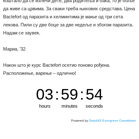
коштало да се излечи дете, два родитеља и бака, то је боље
да живе са црвима. За сваки треба њихових средстава. Цена
Bactefort од паразита и хелминтима је мање од три сета
лекова. Пили су две боце за две недеље и збогом паразита.
Надам се заувек.
Мариа, ’32
Након што је курс Bactefort осетио поново рођена.
Расположење, варење – одлично!
03
:
59
:
53
hours
minutes
seconds
Powered by
Data443 Evergreen Countdown