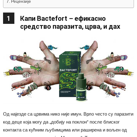
Рецензије
1
Капи Bactefort – ефикасно
средство паразита, црва, и дах
Од најезде са црвима нико није имун. Врло често су паразити
код деце која могу да „добију на поклон“ после блиског
контакта са кућним љубимцима или раширена и вољен од