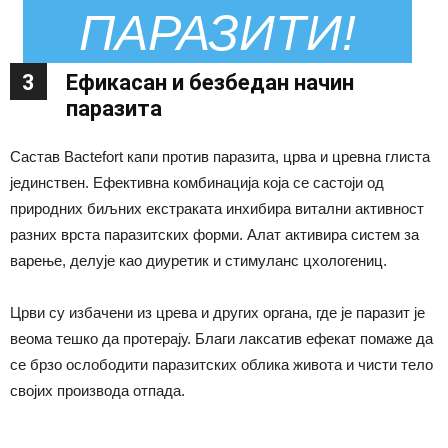
ПАРАЗИТИ!
3
Ефикасан и безбедан начин
паразита
Састав Bactefort капи против паразита, црва и цревна глиста
јединствен. Ефективна комбинација која се састоји од
природних биљних екстраката инхибира витални активност
разних врста паразитских форми. Алат активира систем за
варење, делује као диуретик и стимуланс цхологениц.
Црви су избачени из црева и других органа, где је паразит је
веома тешко да протерају. Благи лаксатив ефекат помаже да
се брзо ослободити паразитских облика живота и чисти тело
својих производа отпада.