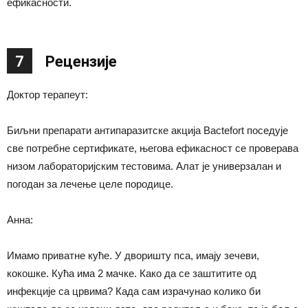
ефикасности.
7
Рецензије
Доктор терапеут:
Биљни препарати антипаразитске акција Bactefort поседује
све потребне сертификате, његова ефикасност се проверава
низом лабораторијским тестовима. Алат је универзалан и
погодан за лечење целе породице.
Анна:
Имамо приватне куће. У дворишту пса, имају зечеви,
кокошке. Кућа има 2 мачке. Како да се заштитите од
инфекције са црвима? Када сам израчунао колико би