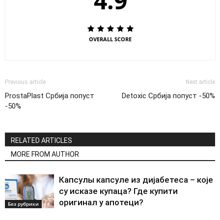
4.9
OVERALL SCORE
Previous article
Next article
ProstaPlast Србија попуст
Detoxic Србија попуст -50%
-50%
RELATED ARTICLES
MORE FROM AUTHOR
Капсулы капсуле из дијабетеса – које
су исказе купаца? Где купити
оригинал у апотеци?
Без рубрики