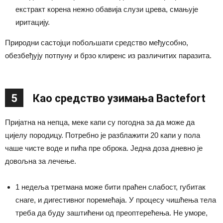
екстракт корена нежно обавија слузи црева, смањује
иритацију.
Природни састојци побољшати средство међусобно,
обезбеђују потпуну и брзо клиренс из различитих паразита.
5
Као средство узимања Bactefort
Пријатна на непца, меке капи су погодна за да може да
цијелу породицу. Потребно је разблажити 20 капи у пола
чаше чисте воде и пића пре оброка. Једна доза дневно је
довољна за лечење.
1 недеља третмана може бити праћен слабост, губитак
снаге, и дигестивног поремећаја. У процесу чишћења тела
треба да буду заштићени од преоптерећења. Не уморе,