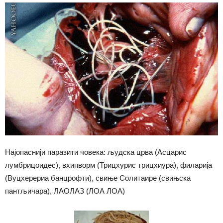
Најопаснији паразити човека: људска црва (Асцарис
лумбрицоидес), вхипворм (Трицхурис трицхиура), филарија
(Вуцхерериа банцрофти), свиње Солитаире (свињска
пантљичара), ЛАОЛАЗ (ЛОА ЛОА)