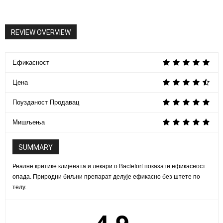
REVIEW OVERVIEW
Ефикасност
Цена
Поузданост Продавац
Мишљења
SUMMARY
Реалне критике клијената и лекари о Bactefort показати ефикасност
опада. Природни биљни препарат делује ефикасно без штете по
телу.