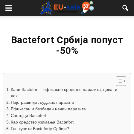
European
Sale
Bactefort Србија попуст
-50%
Капи Bactefort – ефикасно средство паразита, црва, и
дах
Најстрашнији људских паразита
Ефикасан и безбедан начин паразита
Састојци Bactefort
Као средство узимања Bactefort
Где купити Bactefortу Србији?