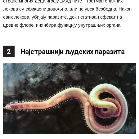
стране многих деца играју „Муд пите“. Третман снажних
лекова су ефикасни довољно, али не увек безбедна. Након
свих лекова, убијају паразите, док негативан ефекат на
цревне флоре, инхибира функцију унутрашњих органа.
2
Најстрашнији људских паразита