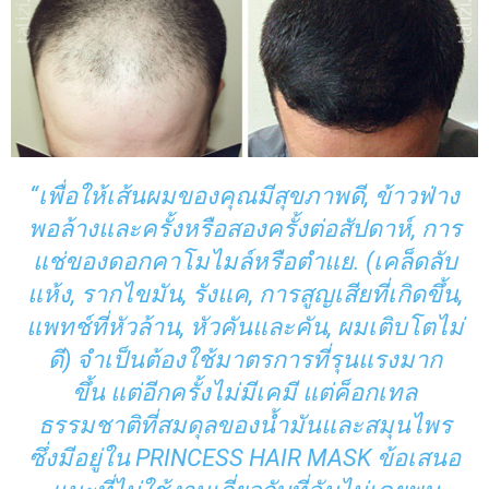
“เพื่อให้เส้นผมของคุณมีสุขภาพดี, ข้าวฟ่าง
พอล้างและครั้งหรือสองครั้งต่อสัปดาห์, การ
แช่ของดอกคาโมไมล์หรือตำแย. (เคล็ดลับ
แห้ง, รากไขมัน, รังแค, การสูญเสียที่เกิดขึ้น,
แพทช์ที่หัวล้าน, หัวคันและคัน, ผมเติบโตไม่
ดี) จำเป็นต้องใช้มาตรการที่รุนแรงมาก
ขึ้น แต่อีกครั้งไม่มีเคมี แต่ค็อกเทล
ธรรมชาติที่สมดุลของน้ำมันและสมุนไพร
ซึ่งมีอยู่ใน PRINCESS HAIR MASK ข้อเสนอ