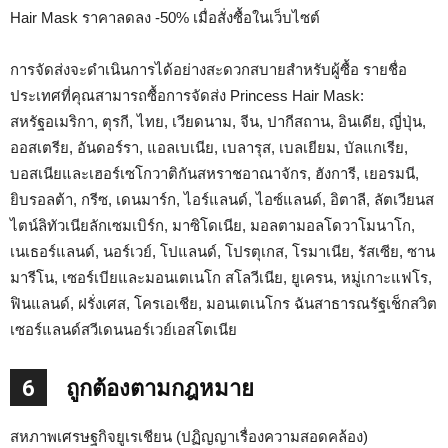
Hair Mask ราคาลดลง -50% เมื่อสั่งซื้อในเว็บไซต์
การจัดส่งจะดำเนินการได้อย่างสะดวกสบายสำหรับผู้ซื้อ รายชื่อ
ประเทศที่คุณสามารถซื้อการจัดส่ง Princess Hair Mask:
สหรัฐอเมริกา, ตุรกี, ไทย, เวียดนาม, จีน, ปากีสถาน, อินเดีย, ญี่ปุ่น,
ออสเตรีย, อันดอร์รา, แอลเบเนีย, เบลารุส, เบลเยียม, บัลแกเรีย,
บอสเนียและเฮอร์เซโกวาติกันสหราชอาณาจักร, ฮังการี, เยอรมนี,
ยิบรอลต้า, กรีซ, เดนมาร์ก, ไอร์แลนด์, ไอซ์แลนด์, อิตาลี, ลัตเวียนส
ไตน์ลิทัวเนียลักเซมเบิร์ก, มาซิโดเนีย, มอลตามอลโดวาโมนาโก,
เนเธอร์แลนด์, นอร์เวย์, โปแลนด์, โปรตุเกส, โรมาเนีย, รัสเซีย, ซาน
มารีโน, เซอร์เบียและมอนเตเนโก สโลวีเนีย, ยูเครน, หมู่เกาะแฟโร,
ฟินแลนด์, ฝรั่งเศส, โครเอเชีย, มอนเตเนโกร ฉันสาธารณรัฐเช็กสวิต
เซอร์แลนด์สวีเดนนอร์เวย์เอสโตเนีย
6
ถูกต้องตามกฎหมาย
สหภาพเศรษฐกิจยูเรเชียน (ปฏิญญาเรื่องความสอดคล้อง)