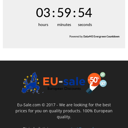
03
:
59
:
54
hours
minutes
seconds
Powered by
Data443 Evergreen Countdown
Eu-Sale.com © 2017 - We are looking for the best
prices for you on quality products. 100% European
quality.