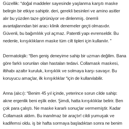
Güzellik: “doğal maddeler sayesinde yaşlanma karşıtı maske
belirgin bir etkiye sahiptir. deri, gerekli besinleri ve amino asitler
alır bu yüzden taze görünüyor ve dinlenmiş. önemli
avantajlarından biri aracı klinik denemeler geçti olmasıdır.
Güvenli, bu bağımlılık yol açmaz. Patentli yapı evrenseldir. Bu
nedenle, kırışıklıkların maske tüm cilt tipleri için kullanılır. ”
Dermatolojik: “Ben geniş deneyime sahip bir uzman değilim. Bana
göre farklı sorunları olan hastaları tedavi. Collamask maskesi,
iltihabı azaltır kuruluk, kırışıklık ve solmaya karşı savaşır. Bu
koruyucu amaçlar, ilk kırışıklıklar “için de kullanılabilir.
Anna (alıcı): “Benim 45 yıl içinde, yeterince sorun cilde sahip:
akne ergenlik beni eşlik eder. Şimdi, hatta kırışıklıklar belirir. Ben
çok para çalıştı. Ne maske kararlı sonuçlar vermemiştir. Kadar
Collamask aldım. Bu inanılmaz bir araçtır! cildi yumuşak ve
kadifemsi oldu. iş bir hafta sormaya başladıktan sonra ne benim