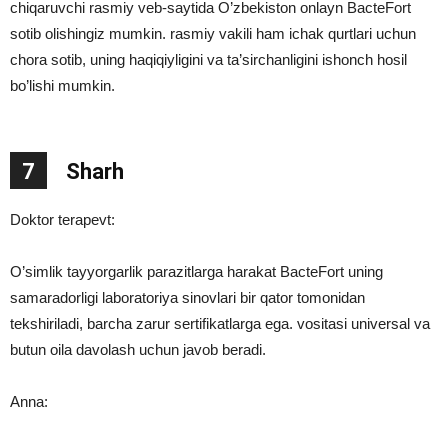
chiqaruvchi rasmiy veb-saytida O’zbekiston onlayn BacteFort
sotib olishingiz mumkin. rasmiy vakili ham ichak qurtlari uchun
chora sotib, uning haqiqiyligini va ta’sirchanligini ishonch hosil
bo’lishi mumkin.
7
Sharh
Doktor terapevt:
O’simlik tayyorgarlik parazitlarga harakat BacteFort uning
samaradorligi laboratoriya sinovlari bir qator tomonidan
tekshiriladi, barcha zarur sertifikatlarga ega. vositasi universal va
butun oila davolash uchun javob beradi.
Anna: