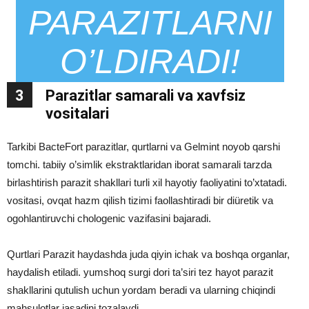
PARAZITLARNI
O’LDIRADI!
3
Parazitlar samarali va xavfsiz
vositalari
Tarkibi BacteFort parazitlar, qurtlarni va Gelmint noyob qarshi
tomchi. tabiiy o’simlik ekstraktlaridan iborat samarali tarzda
birlashtirish parazit shakllari turli xil hayotiy faoliyatini to’xtatadi.
vositasi, ovqat hazm qilish tizimi faollashtiradi bir diüretik va
ogohlantiruvchi chologenic vazifasini bajaradi.
Qurtlari Parazit haydashda juda qiyin ichak va boshqa organlar,
haydalish etiladi. yumshoq surgi dori ta’siri tez hayot parazit
shakllarini qutulish uchun yordam beradi va ularning chiqindi
mahsulotlar jasadini tozalaydi.