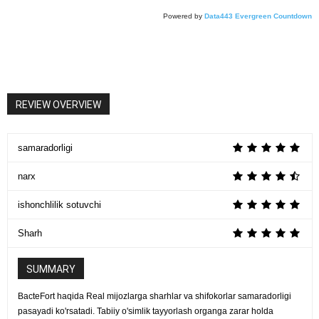
Powered by
Data443 Evergreen Countdown
REVIEW OVERVIEW
samaradorligi
narx
ishonchlilik sotuvchi
Sharh
SUMMARY
BacteFort haqida Real mijozlarga sharhlar va shifokorlar samaradorligi
pasayadi ko'rsatadi. Tabiiy o'simlik tayyorlash organga zarar holda