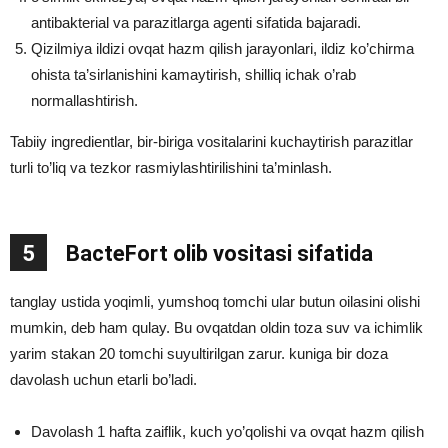
antibakterial va parazitlarga agenti sifatida bajaradi.
Qizilmiya ildizi ovqat hazm qilish jarayonlari, ildiz ko’chirma
ohista ta’sirlanishini kamaytirish, shilliq ichak o’rab
normallashtirish.
Tabiiy ingredientlar, bir-biriga vositalarini kuchaytirish parazitlar
turli to’liq va tezkor rasmiylashtirilishini ta’minlash.
5
BacteFort olib vositasi sifatida
tanglay ustida yoqimli, yumshoq tomchi ular butun oilasini olishi
mumkin, deb ham qulay. Bu ovqatdan oldin toza suv va ichimlik
yarim stakan 20 tomchi suyultirilgan zarur. kuniga bir doza
davolash uchun etarli bo’ladi.
Davolash 1 hafta zaiflik, kuch yo’qolishi va ovqat hazm qilish