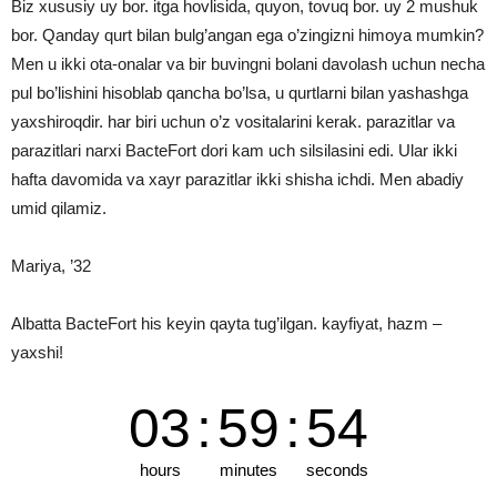
Biz xususiy uy bor. itga hovlisida, quyon, tovuq bor. uy 2 mushuk
bor. Qanday qurt bilan bulg’angan ega o’zingizni himoya mumkin?
Men u ikki ota-onalar va bir buvingni bolani davolash uchun necha
pul bo’lishini hisoblab qancha bo’lsa, u qurtlarni bilan yashashga
yaxshiroqdir. har biri uchun o’z vositalarini kerak. parazitlar va
parazitlari narxi BacteFort dori kam uch silsilasini edi. Ular ikki
hafta davomida va xayr parazitlar ikki shisha ichdi. Men abadiy
umid qilamiz.
Mariya, ’32
Albatta BacteFort his keyin qayta tug’ilgan. kayfiyat, hazm –
yaxshi!
03
:
59
:
54
hours
minutes
seconds