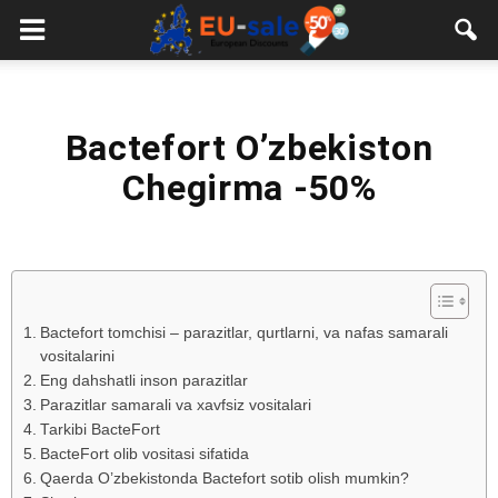
European
Sale
Bactefort O’zbekiston
Chegirma -50%
Bactefort tomchisi – parazitlar, qurtlarni, va nafas samarali
vositalarini
Eng dahshatli inson parazitlar
Parazitlar samarali va xavfsiz vositalari
Tarkibi BacteFort
BacteFort olib vositasi sifatida
Qaerda O’zbekistonda Bactefort sotib olish mumkin?