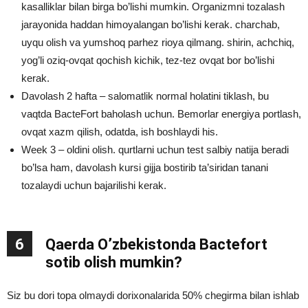
kasalliklar bilan birga bo’lishi mumkin. Organizmni tozalash
jarayonida haddan himoyalangan bo’lishi kerak. charchab,
uyqu olish va yumshoq parhez rioya qilmang. shirin, achchiq,
yog’li oziq-ovqat qochish kichik, tez-tez ovqat bor bo’lishi
kerak.
Davolash 2 hafta – salomatlik normal holatini tiklash, bu
vaqtda BacteFort baholash uchun. Bemorlar energiya portlash,
ovqat xazm qilish, odatda, ish boshlaydi his.
Week 3 – oldini olish. qurtlarni uchun test salbiy natija beradi
bo’lsa ham, davolash kursi gijja bostirib ta’siridan tanani
tozalaydi uchun bajarilishi kerak.
6
Qaerda O’zbekistonda Bactefort
sotib olish mumkin?
Siz bu dori topa olmaydi dorixonalarida 50% chegirma bilan ishlab