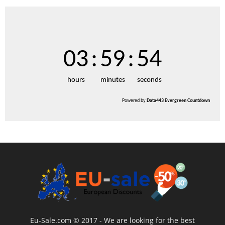
03
:
59
:
54
hours
minutes
seconds
Powered by
Data443 Evergreen Countdown
Eu-Sale.com © 2017 - We are looking for the best