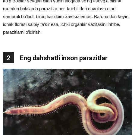
ko’p Bolalar sevgan bilan yaqin aloqada so’ng «sovg’a olish»
mumkin bolalarda parazitlar bor. kuchli dori davolash etarli
samarali bo’ladi, biroq har doim xavfsiz emas. Barcha dori keyin,
ichak florasi salbiy ta’sir esa, ichki organlar vazifasini inhibe,
parazitlarni o’ldirish.
2
Eng dahshatli inson parazitlar