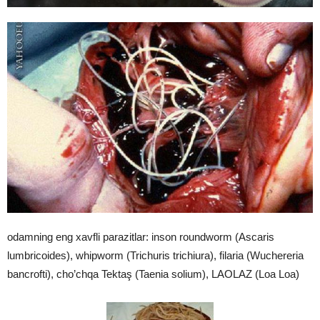
odamning eng xavfli parazitlar: inson roundworm (Ascaris
lumbricoides), whipworm (Trichuris trichiura), filaria (Wuchereria
bancrofti), cho’chqa Tektaş (Taenia solium), LAOLAZ (Loa Loa)