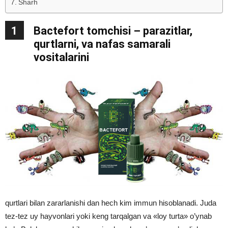
Sharh
1
Bactefort tomchisi – parazitlar,
qurtlarni, va nafas samarali
vositalarini
qurtlari bilan zararlanishi dan hech kim immun hisoblanadi. Juda
tez-tez uy hayvonlari yoki keng tarqalgan va «loy turta» o’ynab