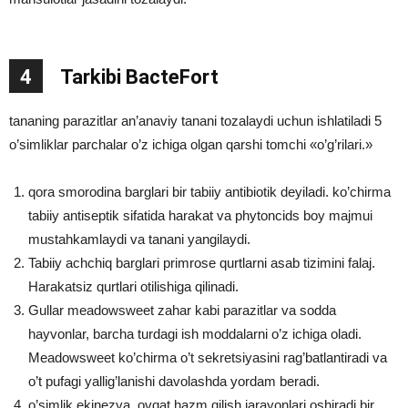
4
Tarkibi BacteFort
tananing parazitlar an’anaviy tanani tozalaydi uchun ishlatiladi 5
o’simliklar parchalar o’z ichiga olgan qarshi tomchi «o’g’rilari.»
qora smorodina barglari bir tabiiy antibiotik deyiladi. ko’chirma
tabiiy antiseptik sifatida harakat va phytoncids boy majmui
mustahkamlaydi va tanani yangilaydi.
Tabiiy achchiq barglari primrose qurtlarni asab tizimini falaj.
Harakatsiz qurtlari otilishiga qilinadi.
Gullar meadowsweet zahar kabi parazitlar va sodda
hayvonlar, barcha turdagi ish moddalarni o’z ichiga oladi.
Meadowsweet ko’chirma o’t sekretsiyasini rag’batlantiradi va
o’t pufagi yallig’lanishi davolashda yordam beradi.
o’simlik ekinezya, ovqat hazm qilish jarayonlari oshiradi bir