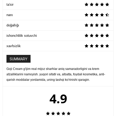
ta'sir
narx
doğallığı
ishonchlilik sotuvchi
xavfsizlik
SUMMARY
Goji Cream g'ijim real mijoz sharhlar aniq samaradorligini va krem ​​
afzalliklarini namoyish. yuqori sifatli va, albatta, foydali kosmetika, anti-
qarish moddalar yordamida, uning tashqi ko'rinishi qaragin.
4.9