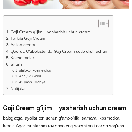
Goji Cream g’ijim – yasharish uchun cream
Tarkibi Goji Cream
Action cream
Qaerda O’zbekistonda Goji Cream sotib olish uchun
Ko’rsatmalar
Sharh
shifokor kosmetolog
Ann, 34 Goda
45 yoshli Mariya,
Natijalar
Goji Cream g’ijim – yasharish uchun cream
balog’atga, ayollar teri uchun g’amxo’rlik, samarali kosmetika
kerak. Agar muntazam ravishda eng yaxshi anti-qarish yog’upa