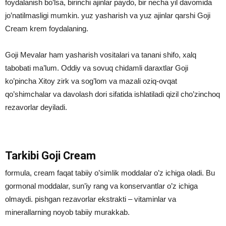
foydalanish bo’lsa, birinchi ajinlar paydo, bir necha yil davomida
jo’natilmasligi mumkin. yuz yasharish va yuz ajinlar qarshi Goji
Cream krem ​​foydalaning.
Goji Mevalar ham yasharish vositalari va tanani shifo, xalq
tabobati ma’lum. Oddiy va sovuq chidamli daraxtlar Goji
ko’pincha Xitoy zirk va sog’lom va mazali oziq-ovqat
qo’shimchalar va davolash dori sifatida ishlatiladi qizil cho’zinchoq
rezavorlar deyiladi.
Tarkibi Goji Cream
formula, cream faqat tabiiy o’simlik moddalar o’z ichiga oladi. Bu
gormonal moddalar, sun’iy rang va konservantlar o’z ichiga
olmaydi. pishgan rezavorlar ekstrakti – vitaminlar va
minerallarning noyob tabiiy murakkab.