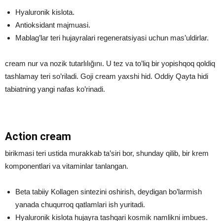
Hyaluronik kislota.
Antioksidant majmuasi.
Mablag’lar teri hujayralari regeneratsiyasi uchun mas’uldirlar.
cream nur va nozik tutarlılığını. U tez va to’liq bir yopishqoq qoldiq
tashlamay teri so’riladi. Goji cream yaxshi hid. Oddiy Qayta hidi
tabiatning yangi nafas ko’rinadi.
Action cream
birikmasi teri ustida murakkab ta’siri bor, shunday qilib, bir krem ​​
komponentlari va vitaminlar tanlangan.
Beta tabiiy Kollagen sintezini oshirish, deydigan bo’larmish
yanada chuqurroq qatlamlari ish yuritadi.
Hyaluronik kislota hujayra tashqari kosmik namlikni imbues.