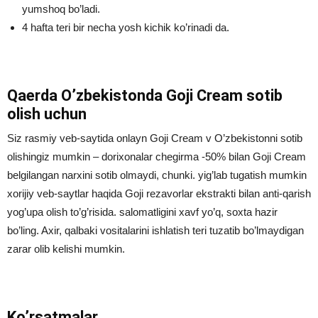
yumshoq bo’ladi.
4 hafta teri bir necha yosh kichik ko’rinadi da.
Qaerda O’zbekistonda Goji Cream sotib
olish uchun
Siz rasmiy veb-saytida onlayn Goji Cream v O’zbekistonni sotib
olishingiz mumkin – dorixonalar chegirma -50% bilan Goji Cream
belgilangan narxini sotib olmaydi, chunki. yig’lab tugatish mumkin
xorijiy veb-saytlar haqida Goji rezavorlar ekstrakti bilan anti-qarish
yog’upa olish to’g’risida. salomatligini xavf yo’q, soxta hazir
bo’ling. Axir, qalbaki vositalarini ishlatish teri tuzatib bo’lmaydigan
zarar olib kelishi mumkin.
Ko’rsatmalar