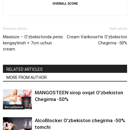
OVERALL SCORE
Previous article
Next article
Maxisize – O’zbekistonda penis
Cream Varikosette O’zbekiston
kengaytirish + 7cm uchun
Chegirma -50%
cream
RELATED ARTICLES
MORE FROM AUTHOR
MANGOSTEEN sirop ovqat O’zbekiston
Chegirma -50%
Без рубрики
AlcoBlocker O’zbekiston chegirma -50%
tomchi