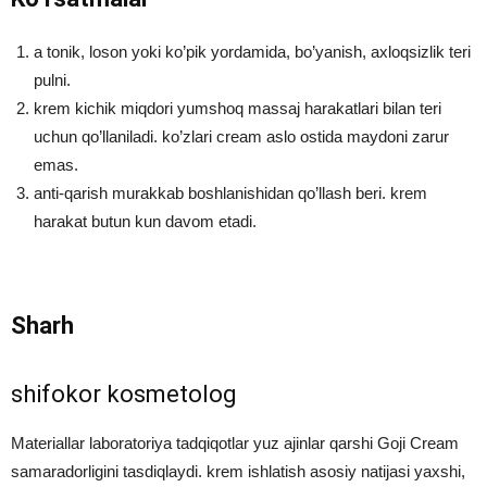
a tonik, loson yoki ko’pik yordamida, bo’yanish, axloqsizlik teri
pulni.
krem kichik miqdori yumshoq massaj harakatlari bilan teri
uchun qo’llaniladi. ko’zlari cream aslo ostida maydoni zarur
emas.
anti-qarish murakkab boshlanishidan qo’llash beri. krem
harakat butun kun davom etadi.
Sharh
shifokor kosmetolog
Materiallar laboratoriya tadqiqotlar yuz ajinlar qarshi Goji Cream
samaradorligini tasdiqlaydi. krem ishlatish asosiy natijasi yaxshi,