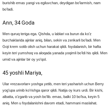
burishib emas yangi va egiluvchan, deydigan bo’larmish, nam
bo’ladi.
Ann, 34 Goda
Men quruq teriga ega. Qishda, u lablari va burun da ko’z
burchaklarida ajinlar aniq, bilan, sekin va zerikarli bo’ladi. Men
Goji krem ​​sotib olish uchun harakat qildi. foydalanish, bir hafta
keyin teri yumshoq va aloqada yanada yoqimli bo’ldi his qildi. Men
umid va ajinlar bir oy yo’qol.
45 yoshli Mariya,
Ular «rezavorlar» yoshga yetib, men teri yasharish uchun Berry
yog’upa urinib ko’rishga qaror qildi. Natija oy kurs urdi. Bir kishi,
albatta, o’zgarib va ​​yosh bo’lib. emas, balki 10 bo’lsa, keyin 5
aniq. Men u foydalanishni davom etadi, hammani maslahat.