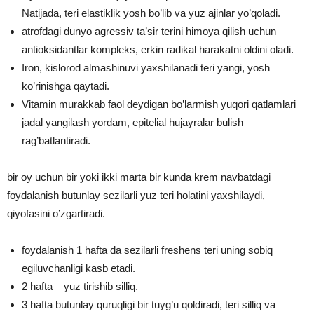
Natijada, teri elastiklik yosh bo’lib va ​​yuz ajinlar yo’qoladi.
atrofdagi dunyo agressiv ta’sir terini himoya qilish uchun
antioksidantlar kompleks, erkin radikal harakatni oldini oladi.
Iron, kislorod almashinuvi yaxshilanadi teri yangi, yosh
ko’rinishga qaytadi.
Vitamin murakkab faol deydigan bo’larmish yuqori qatlamlari
jadal yangilash yordam, epitelial hujayralar bulish
rag’batlantiradi.
bir oy uchun bir yoki ikki marta bir kunda krem ​​navbatdagi
foydalanish butunlay sezilarli yuz teri holatini yaxshilaydi,
qiyofasini o’zgartiradi.
foydalanish 1 hafta da sezilarli freshens teri uning sobiq
egiluvchanligi kasb etadi.
2 hafta – yuz tirishib silliq.
3 hafta butunlay quruqligi bir tuyg’u qoldiradi, teri silliq va