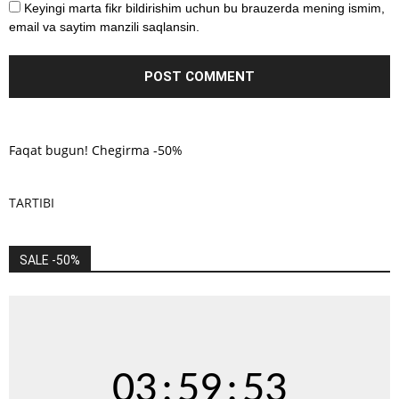
Keyingi marta fikr bildirishim uchun bu brauzerda mening ismim,
email va saytim manzili saqlansin.
Faqat bugun! Chegirma -50%
TARTIBI
SALE -50%
03
:
59
:
53