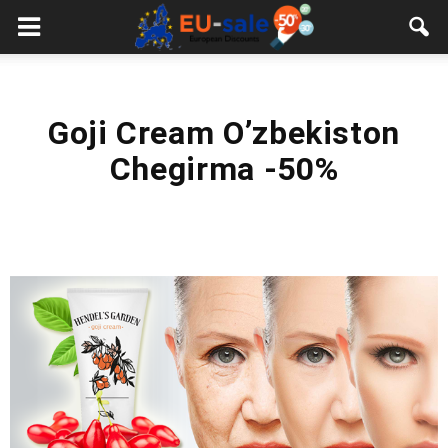
European
Sale
Goji Cream O’zbekiston
Chegirma -50%