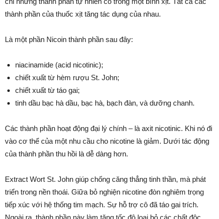
chỉ những thành phần tự nhiên có trong một bình xịt. Tất cả các
thành phần của thuốc xịt tăng tác dụng của nhau.
Là một phần Nicoin thành phần sau đây:
niacinamide (acid nicotinic);
chiết xuất từ ​​hèm rượu St. John;
chiết xuất từ ​​táo gai;
tinh dầu bạc hà dầu, bạc hà, bạch đàn, và dưỡng chanh.
Các thành phần hoạt động đại lý chính – là axit nicotinic. Khi nó đi
vào cơ thể của một nhu cầu cho nicotine là giảm. Dưới tác động
của thành phần thu hồi là dễ dàng hơn.
Extract Wort St. John giúp chống căng thẳng tinh thần, mà phát
triển trong nền thoái. Giữa bỏ nghiện nicotine đòn nghiêm trọng
tiếp xúc với hệ thống tim mạch. Sự hỗ trợ cô đã táo gai trích.
Ngoài ra, thành phần này làm tăng tốc độ loại bỏ các chất độc