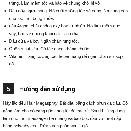
trùng. Làm mềm tóc và bảo vệ chúng khỏi bị vỡ.
Dầu cây ngưu bàng. Nó nuôi dưỡng tóc và nang. Nó cung cấp
cho tóc một bóng khỏe.
dầu Argon. chất chống oxy hóa tự nhiên. Nó làm mềm các
vảy, bảo vệ chúng khỏi các tia có hại.
Dầu dừa và bơ. Ngăn chặn rụng tóc.
Quế và hạt tiêu. Có tác dụng kháng khuẩn.
Vitamin. Tăng cường các tế bào nang để ngăn chặn sự sụp
đổ.
5
Hướng dẫn sử dụng
Hãy lắc đều Hair Megaspray. Bắt đầu bằng cách phun da đầu. Cố
gắng làm cho nó càng gần càng tốt để các rễ. Sau khi ứng dụng
làm cho một massage nhẹ nhàng và bao bọc đầu với một nắp
bằng polyethylene. Rửa sạch phần sau 1 giờ.