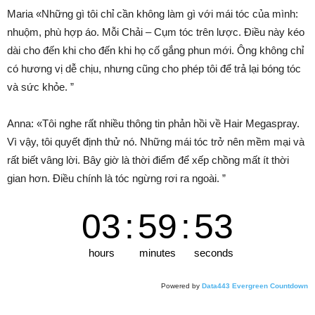
Maria «Những gì tôi chỉ cần không làm gì với mái tóc của mình:
nhuộm, phù hợp áo. Mỗi Chải – Cụm tóc trên lược. Điều này kéo
dài cho đến khi cho đến khi họ cố gắng phun mới. Ông không chỉ
có hương vị dễ chịu, nhưng cũng cho phép tôi để trả lại bóng tóc
và sức khỏe. ”
Anna: «Tôi nghe rất nhiều thông tin phản hồi về Hair Megaspray.
Vì vậy, tôi quyết định thử nó.
Những mái tóc trở nên mềm mại và
rất biết vâng lời.
Bây giờ là thời điểm để xếp chồng mất ít thời
gian hơn. Điều chính là tóc ngừng rơi ra ngoài. ”
03
:
59
:
52
hours
minutes
seconds
Powered by
Data443 Evergreen Countdown