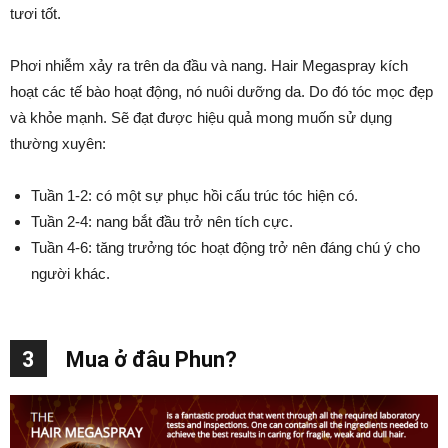
tươi tốt.
Phơi nhiễm xảy ra trên da đầu và nang. Hair Megaspray kích
hoạt các tế bào hoạt động, nó nuôi dưỡng da. Do đó tóc mọc đẹp
và khỏe mạnh. Sẽ đạt được hiệu quả mong muốn sử dụng
thường xuyên:
Tuần 1-2: có một sự phục hồi cấu trúc tóc hiện có.
Tuần 2-4: nang bắt đầu trở nên tích cực.
Tuần 4-6: tăng trưởng tóc hoạt động trở nên đáng chú ý cho
người khác.
3
Mua ở đâu Phun?