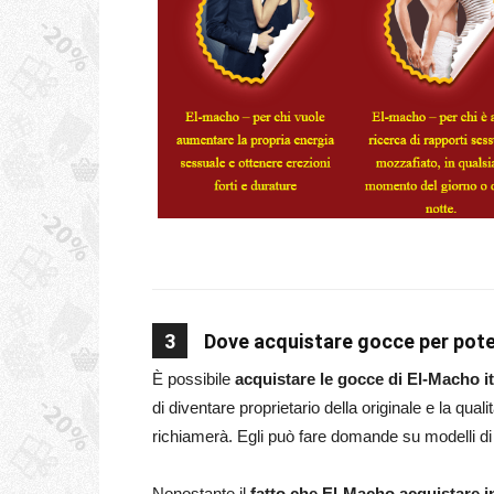
3
Dove acquistare gocce per pote
È possibile
acquistare le gocce di El-Macho ita
di diventare proprietario della originale e la qua
richiamerà. Egli può fare domande su modelli di u
Nonostante il
fatto che El-Macho acquistare in