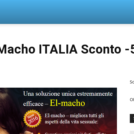
n
Macho ITALIA Sconto 
So
O