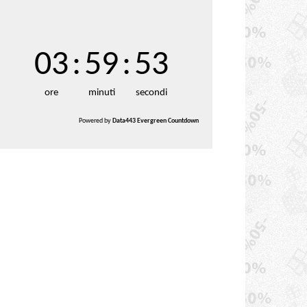
03
:
59
:
52
ore
minuti
secondi
Powered by
Data443 Evergreen Countdown