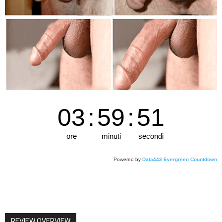
03
:
59
:
51
ore
minuti
secondi
Powered by
Data443 Evergreen Countdown
REVIEW OVERVIEW