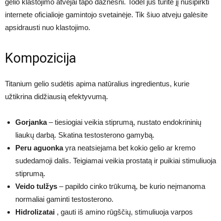
gelio klastojimo atvejai tapo dažnesni. Todėl jūs turite jį nusipirkti
internete oficialioje gamintojo svetainėje. Tik šiuo atveju galėsite
apsidrausti nuo klastojimo.
Kompozicija
Titanium gelio sudėtis apima natūralius ingredientus, kurie
užtikrina didžiausią efektyvumą.
Gorjanka
– tiesiogiai veikia stiprumą, nustato endokrininių
liaukų darbą. Skatina testosterono gamybą.
Peru aguonka
yra neatsiejama bet kokio gelio ar kremo
sudedamoji dalis. Teigiamai veikia prostatą ir puikiai stimuliuoja
stiprumą.
Veido tulžys
– papildo cinko trūkumą, be kurio neįmanoma
normaliai gaminti testosterono.
Hidrolizatai
, gauti iš amino rūgščių, stimuliuoja varpos