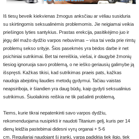
Iš tiesų beveik kiekvienas žmogus anksčiau ar vėliau susiduria
su skirtingomis seksualinėmis problemomis. Jie neigiamai veikia
priešingos lyties santykius. Prastas erekcija, pasitikėjimo juo ir
jėgų dėl mažo dydžio varpos nebuvimas – visa tai veda prie rimtų
problemų sekso srityje. Šios pasekmės yra bėdos darbe ir net
psichiniai sutrikimai. Bet tai nereiškia, viešai, ir daugybė žmonių
tiesiog ignoruoja savo problemą, o ne ieško geriausių galimybe ją
išspręsti. Kažkas tikisi, kad sutrikimas praeis pats, kažkas
naudoja abejotinų liaudies metodų gydymui. Tačiau vaistas
neapsiriboja, ir šiandien yra daug būdų, kaip gydyti seksualinius
sutrikimus. Šiuolaikinis reiškia ne tik pašalinti problemą,
Tiems, kurie tikrai nepatenkinti savo varpos dydžiu,
rekomenduojama nusipirkti ir naudoti Titanium gelį, kuris per 14
dienų leidžia pastebimai didesni vyrų organai + 5-6
cm. Reguliariai naudojant šį įrankį, varpa padidėja tiek ilgio, tiek