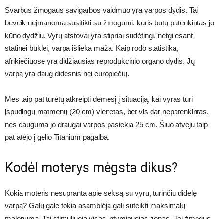
Svarbus žmogaus savigarbos vaidmuo yra varpos dydis. Tai
beveik neįmanoma susitikti su žmogumi, kuris būtų patenkintas jo
kūno dydžiu. Vyrų atstovai yra stipriai sudėtingi, netgi esant
statinei būklei, varpa išlieka maža. Kaip rodo statistika,
afrikiečiuose yra didžiausias reprodukcinio organo dydis. Jų
varpą yra daug didesnis nei europiečių.
Mes taip pat turėtų atkreipti dėmesį į situaciją, kai vyras turi
įspūdingų matmenų (20 cm) vienetas, bet vis dar nepatenkintas,
nes dauguma jo draugai varpos pasiekia 25 cm. Šiuo atveju taip
pat atėjo į gelio Titanium pagalba.
Kodėl moterys mėgsta dikus?
Kokia moteris nesupranta apie seksą su vyru, turinčiu didelę
varpą? Galų gale tokia asamblėja gali suteikti maksimalų
malonumą. Tai stimuliuoja visas intymiausias zonas. Jei žmogus