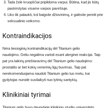
Tada želė kruopščiai pripildoma varpui. Būtina, kad jis būtų
paskirstytas visame varpos paviršiuje.
Liko tik palaukti, kol baigsite džiovinimą, ir galėsite pereiti prie
seksualinio veiksmo.
Kontraindikacijos
Nėra tiesioginių kontraindikacijų dėl Titanium gelio
naudojimo. Geliu negalima vartoti esant alerginei reakcijai. Taip
pat yra laikinų prieštaravimų dėl Titanium gelio naudojimo:
prostatito ar bet kokių venerinių ligų buvimas. Taip pat
nerekomenduojama naudoti Titanium gelio tuo metu, kai
gydytojas nurodė susilaikyti nuo lytinių santykių.
Klinikiniai tyrimai
Titanium gelis buvo daugybėje klinikinių studijų universiteto