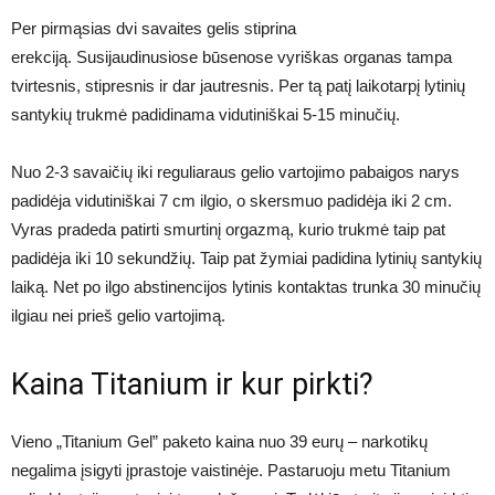
Per pirmąsias dvi savaites gelis stiprina
erekciją. Susijaudinusiose būsenose vyriškas organas tampa
tvirtesnis, stipresnis ir dar jautresnis. Per tą patį laikotarpį lytinių
santykių trukmė padidinama vidutiniškai 5-15 minučių.
Nuo 2-3 savaičių iki reguliaraus gelio vartojimo pabaigos narys
padidėja vidutiniškai 7 cm ilgio, o skersmuo padidėja iki 2 cm.
Vyras pradeda patirti smurtinį orgazmą, kurio trukmė taip pat
padidėja iki 10 sekundžių. Taip pat žymiai padidina lytinių santykių
laiką. Net po ilgo abstinencijos lytinis kontaktas trunka 30 minučių
ilgiau nei prieš gelio vartojimą.
Kaina Titanium ir kur pirkti?
Vieno „Titanium Gel” paketo kaina nuo 39 eurų – narkotikų
negalima įsigyti įprastoje vaistinėje. Pastaruoju metu Titanium