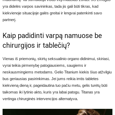
yra didelės varpos savininkas, tada jis gali būti tikras, kad
kiekvienoje situacijoje galės greitai ir lengvai patenkinti savo
partnerį.
Kaip padidinti varpą namuose be
chirurgijos ir tablečių?
Vienas iš priemonių, skirtų seksualinio organo didinimui, skiriasi,
vyrai teikia pirmenybę patogiausiems, saugiems ir
neskausmingiems metodams. Gelio Titanium kiekis šiuo atžvilgiu
bus geriausias pasirinkimas. Jei jums reikia imtis tabletes
kiekvieną dieną ir, pageidautina tuo pačiu metu, gelis turėtų būti
taikomas iki lytinio akto, kuris yra labai patogu. Titanas yra
vertinga chirurginės intervencijos alternatyva.