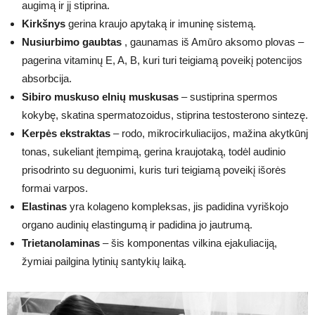
augimą ir jį stiprina.
Kirkšnys
gerina kraujo apytaką ir imuninę sistemą.
Nusiurbimo gaubtas
, gaunamas iš Amūro aksomo plovas –
pagerina vitaminų E, A, B, kuri turi teigiamą poveikį potencijos
absorbcija.
Sibiro muskuso elnių muskusas
– sustiprina spermos
kokybę, skatina spermatozoidus, stiprina testosterono sintezę.
Kerpės ekstraktas
– rodo, mikrocirkuliacijos, mažina akytkūnj
tonas, sukeliant įtempimą, gerina kraujotaką, todėl audinio
prisodrinto su deguonimi, kuris turi teigiamą poveikį išorės
formai varpos.
Elastinas
yra kolageno kompleksas, jis padidina vyriškojo
organo audinių elastingumą ir padidina jo jautrumą.
Trietanolaminas
– šis komponentas vilkina ejakuliaciją,
žymiai pailgina lytinių santykių laiką.