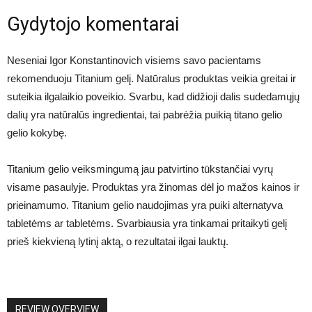
Gydytojo komentarai
Neseniai Igor Konstantinovich visiems savo pacientams
rekomenduoju Titanium gelį. Natūralus produktas veikia greitai ir
suteikia ilgalaikio poveikio. Svarbu, kad didžioji dalis sudedamųjų
dalių yra natūralūs ingredientai, tai pabrėžia puikią titano gelio
gelio kokybę.
Titanium gelio veiksmingumą jau patvirtino tūkstančiai vyrų
visame pasaulyje. Produktas yra žinomas dėl jo mažos kainos ir
prieinamumo. Titanium gelio naudojimas yra puiki alternatyva
tabletėms ar tabletėms. Svarbiausia yra tinkamai pritaikyti gelį
prieš kiekvieną lytinį aktą, o rezultatai ilgai lauktų.
REVIEW OVERVIEW