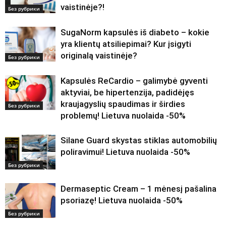
vaistinėje?!
Без рубрики
SugaNorm kapsulės iš diabeto – kokie
yra klientų atsiliepimai? Kur įsigyti
originalą vaistinėje?
Без рубрики
Kapsulės ReCardio – galimybė gyventi
aktyviai, be hipertenzija, padidėjęs
kraujagyslių spaudimas ir širdies
Без рубрики
problemų! Lietuva nuolaida -50%
Silane Guard skystas stiklas automobilių
poliravimui! Lietuva nuolaida -50%
Без рубрики
Dermaseptic Cream – 1 mėnesį pašalina
psoriazę! Lietuva nuolaida -50%
Без рубрики