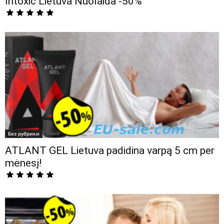
Intoxic Lietuva Nuolaida -50%
Без рубрики
ATLANT GEL Lietuva padidina varpą 5 cm per
mėnesį!