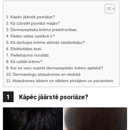
Kāpēc jāārstē psoriāze?
Kā izārstēt psoriāzi mājās?
Dermaseptiska krēma priekšrocības
Kādas vielas sastāvā ir?
Kā darbojas krēma aktīvās sastāvdaļas?
Efektivitātes testi
Pielietojuma rezultāti:
Kā uzklāt krēmu?
Kur es varu nopirkt dermaseptisko krēmu aptiekā?
Dermatologu atsauksmes un viedokļi
Atsauksmes labiem un sliktiem pircējiem un pacientiem
1
Kāpēc jāārstē psoriāze?