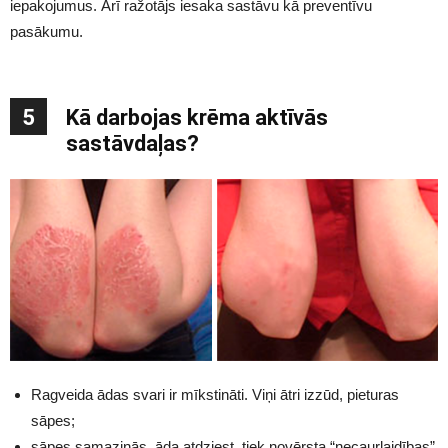
iepakojumus. Arī ražotājs iesaka sastāvu kā preventīvu
pasākumu.
5
Kā darbojas krēma aktīvās
sastāvdaļas?
Ragveida ādas svari ir mīkstināti. Viņi ātri izzūd, pieturas
sāpes;
sāpes samazinās, āda atdziest, tiek novērsta “necaurlaidības”