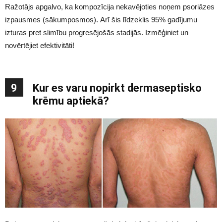
Ražotājs apgalvo, ka kompozīcija nekavējoties noņem psoriāzes
izpausmes (sākumposmos). Arī šis līdzeklis 95% gadījumu
izturas pret slimību progresējošās stadijās. Izmēģiniet un
novērtējiet efektivitāti!
9
Kur es varu nopirkt dermaseptisko
krēmu aptiekā?