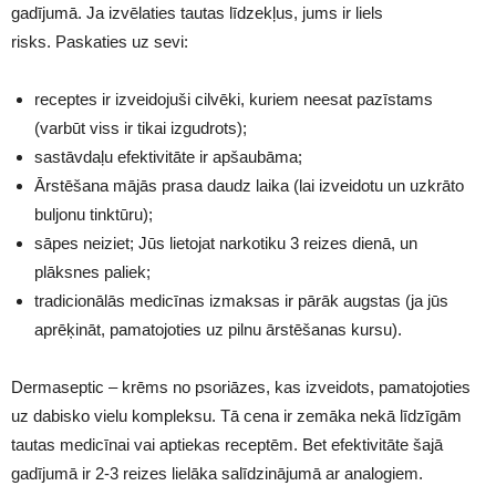
gadījumā. Ja izvēlaties tautas līdzekļus, jums ir liels
risks. Paskaties uz sevi:
receptes ir izveidojuši cilvēki, kuriem neesat pazīstams
(varbūt viss ir tikai izgudrots);
sastāvdaļu efektivitāte ir apšaubāma;
Ārstēšana mājās prasa daudz laika (lai izveidotu un uzkrāto
buljonu tinktūru);
sāpes neiziet; Jūs lietojat narkotiku 3 reizes dienā, un
plāksnes paliek;
tradicionālās medicīnas izmaksas ir pārāk augstas (ja jūs
aprēķināt, pamatojoties uz pilnu ārstēšanas kursu).
Dermaseptic – krēms no psoriāzes, kas izveidots, pamatojoties
uz dabisko vielu kompleksu. Tā cena ir zemāka nekā līdzīgām
tautas medicīnai vai aptiekas receptēm. Bet efektivitāte šajā
gadījumā ir 2-3 reizes lielāka salīdzinājumā ar analogiem.