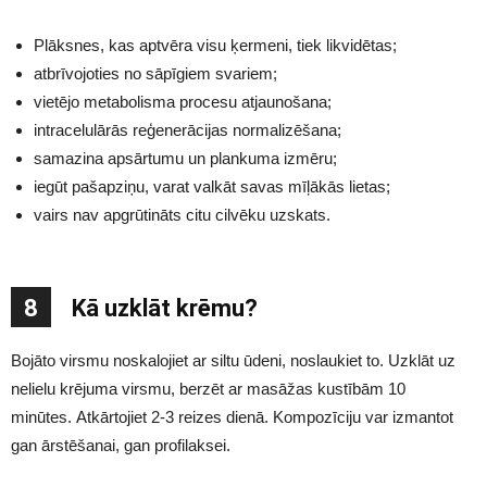
Plāksnes, kas aptvēra visu ķermeni, tiek likvidētas;
atbrīvojoties no sāpīgiem svariem;
vietējo metabolisma procesu atjaunošana;
intracelulārās reģenerācijas normalizēšana;
samazina apsārtumu un plankuma izmēru;
iegūt pašapziņu, varat valkāt savas mīļākās lietas;
vairs nav apgrūtināts citu cilvēku uzskats.
8
Kā uzklāt krēmu?
Bojāto virsmu noskalojiet ar siltu ūdeni, noslaukiet to. Uzklāt uz
nelielu krējuma virsmu, berzēt ar masāžas kustībām 10
minūtes. Atkārtojiet 2-3 reizes dienā. Kompozīciju var izmantot
gan ārstēšanai, gan profilaksei.