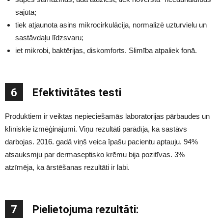
sajūta;
tiek atjaunota asins mikrocirkulācija, normalizē uzturvielu un
sastāvdaļu līdzsvaru;
iet mikrobi, baktērijas, diskomforts. Slimība atpaliek fonā.
6
Efektivitātes testi
Produktiem ir veiktas nepieciešamās laboratorijas pārbaudes un
klīniskie izmēģinājumi. Viņu rezultāti parādīja, ka sastāvs
darbojas. 2016. gadā viņš veica īpašu pacientu aptauju. 94%
atsauksmju par dermaseptisko krēmu bija pozitīvas. 3%
atzīmēja, ka ārstēšanas rezultāti ir labi.
7
Pielietojuma rezultāti: