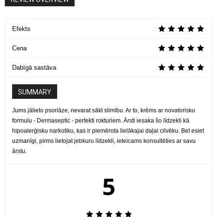
Efekts
Cena
Dabīgā sastāva
SUMMARY
Jums jālieto psoriāze, nevarat sākt slimību. Ar to, krēms ar novatorisku
formulu - Dermaseptic - perfekti rokturiem. Ārsti iesaka šo līdzekli kā
hipoalerģisku narkotiku, kas ir piemērota lielākajai daļai cilvēku. Bet esiet
uzmanīgi, pirms lietojat jebkuru līdzekli, ieteicams konsultēties ar savu
ārstu.
5