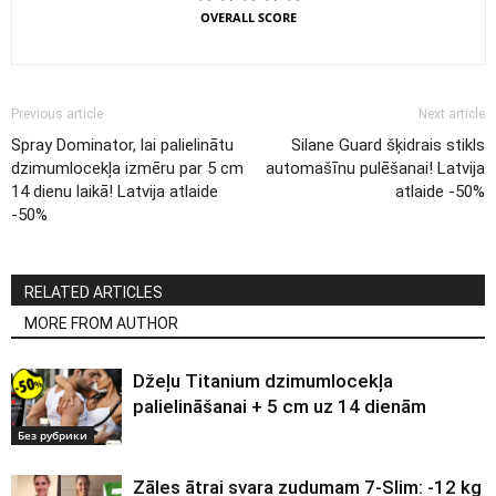
OVERALL SCORE
Previous article
Next article
Spray Dominator, lai palielinātu
Silane Guard šķidrais stikls
dzimumlocekļa izmēru par 5 cm
automašīnu pulēšanai! Latvija
14 dienu laikā! Latvija atlaide
atlaide -50%
-50%
RELATED ARTICLES
MORE FROM AUTHOR
Džeļu Titanium dzimumlocekļa
palielināšanai + 5 cm uz 14 dienām
Без рубрики
Zāles ātrai svara zudumam 7-Slim: -12 kg