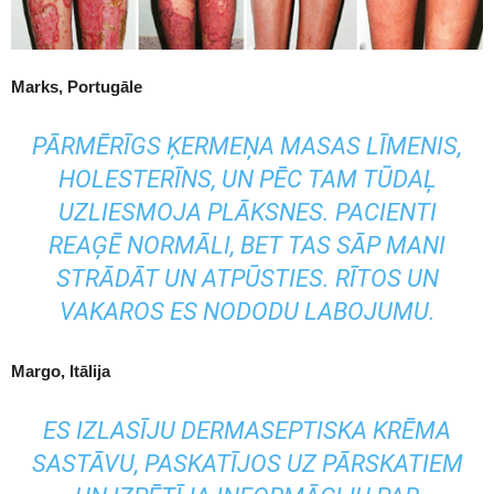
Marks, Portugāle
PĀRMĒRĪGS ĶERMEŅA MASAS LĪMENIS,
HOLESTERĪNS, UN PĒC TAM TŪDAĻ
UZLIESMOJA PLĀKSNES. PACIENTI
REAĢĒ NORMĀLI, BET TAS SĀP MANI
STRĀDĀT UN ATPŪSTIES. RĪTOS UN
VAKAROS ES NODODU LABOJUMU.
Margo, Itālija
ES IZLASĪJU DERMASEPTISKA KRĒMA
SASTĀVU, PASKATĪJOS UZ PĀRSKATIEM