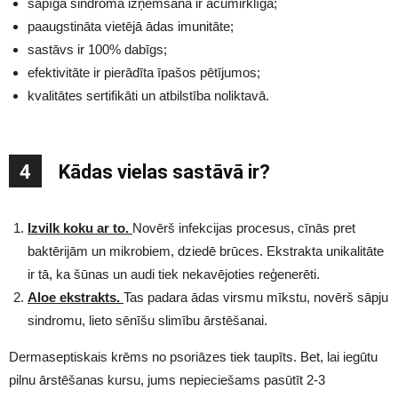
sāpīga sindroma izņemšana ir acumirklīga;
paaugstināta vietējā ādas imunitāte;
sastāvs ir 100% dabīgs;
efektivitāte ir pierādīta īpašos pētījumos;
kvalitātes sertifikāti un atbilstība noliktavā.
4
Kādas vielas sastāvā ir?
Izvilk koku ar to.
Novērš infekcijas procesus, cīnās pret
baktērijām un mikrobiem, dziedē brūces. Ekstrakta unikalitāte
ir tā, ka šūnas un audi tiek nekavējoties reģenerēti.
Aloe ekstrakts.
Tas padara ādas virsmu mīkstu, novērš sāpju
sindromu, lieto sēnīšu slimību ārstēšanai.
Dermaseptiskais krēms no psoriāzes tiek taupīts. Bet, lai iegūtu
pilnu ārstēšanas kursu, jums nepieciešams pasūtīt 2-3