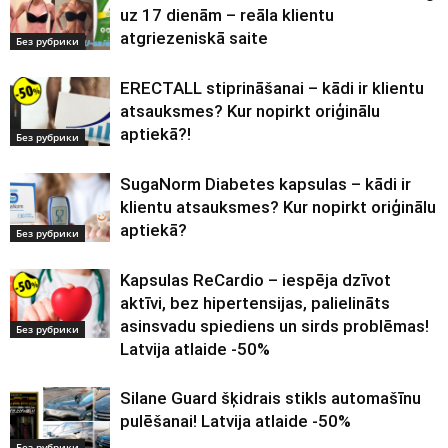
uz 17 dienām – reāla klientu
atgriezeniskā saite
Без рубрики
ERECTALL stiprināšanai – kādi ir klientu
atsauksmes? Kur nopirkt oriģinālu
aptiekā?!
Без рубрики
SugaNorm Diabetes kapsulas – kādi ir
klientu atsauksmes? Kur nopirkt oriģinālu
aptiekā?
Без рубрики
Kapsulas ReCardio – iespēja dzīvot
aktīvi, bez hipertensijas, palielināts
asinsvadu spiediens un sirds problēmas!
Без рубрики
Latvija atlaide -50%
Silane Guard šķidrais stikls automašīnu
pulēšanai! Latvija atlaide -50%
Без рубрики