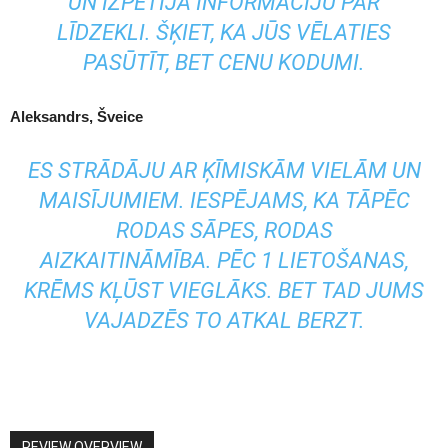
UN IZPĒTĪJA INFORMĀCIJU PAR
LĪDZEKLI. ŠĶIET, KA JŪS VĒLATIES
PASŪTĪT, BET CENU KODUMI.
Aleksandrs, Šveice
ES STRĀDĀJU AR ĶĪMISKĀM VIELĀM UN
MAISĪJUMIEM. IESPĒJAMS, KA TĀPĒC
RODAS SĀPES, RODAS
AIZKAITINĀMĪBA. PĒC 1 LIETOŠANAS,
KRĒMS KĻŪST VIEGLĀKS. BET TAD JUMS
VAJADZĒS TO ATKAL BERZT.
REVIEW OVERVIEW