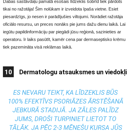
Dabas sastāvdaļu pamatā esošais līdzeklis šobrīd tiek pārdots
tikai no ražotāja! Šim nolūkam ir izveidota īpaša vietne. Esiet
piesardzīgs, jo nesen ir parādījušies viltojumi. Norādiet ražotāja
oficiālo resursu, un preces nonāks pie jums dažu dienu laikā. Lai
iegūtu papildinformāciju par piegādi jūsu reģionā, sazinieties ar
operatoru. Ir laiks pasūtīt, kamēr cena par dermaseptisko krēmu
tiek pazemināta visā reklāmas laikā.
10
Dermatologu atsauksmes un viedokļi
ES NEVARU TEIKT, KA LĪDZEKLIS BŪS
100% EFEKTĪVS PSORIĀZES ĀRSTĒŠANĀ
JEBKURĀ STADIJĀ. JA ZĀLES PALĪDZ
JUMS, DROŠI TURPINIET LIETOT TO
TĀLĀK. JA PĒC 2-3 MĒNEŠU KURSA JŪS