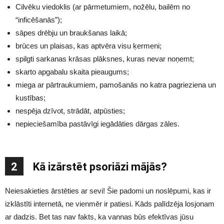
Cilvēku viedoklis (ar pārmetumiem, nožēlu, bailēm no
“inficēšanās”);
sāpes drēbju un braukšanas laikā;
brūces un plaisas, kas aptvēra visu ķermeni;
spilgti sarkanas krāsas plāksnes, kuras nevar noņemt;
skarto apgabalu skaita pieaugums;
miega ar pārtraukumiem, pamošanās no katra pagrieziena un
kustības;
nespēja dzīvot, strādāt, atpūsties;
nepieciešamība pastāvīgi iegādāties dārgas zāles.
2
Kā izārstēt psoriāzi mājās?
Neiesakieties ārstēties ar sevi! Šie padomi un noslēpumi, kas ir
izklāstīti internetā, ne vienmēr ir patiesi. Kāds palīdzēja losjonam
ar dadzis. Bet tas nav fakts, ka vannas būs efektīvas jūsu