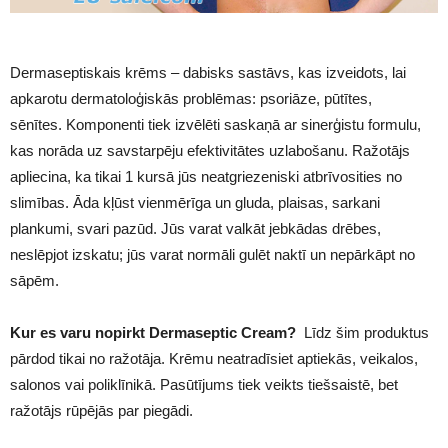
Dermaseptiskais krēms – dabisks sastāvs, kas izveidots, lai
apkarotu dermatoloģiskās problēmas: psoriāze, pūtītes,
sēnītes. Komponenti tiek izvēlēti saskaņā ar sinerģistu formulu,
kas norāda uz savstarpēju efektivitātes uzlabošanu. Ražotājs
apliecina, ka tikai 1 kursā jūs neatgriezeniski atbrīvosities no
slimības. Āda kļūst vienmērīga un gluda, plaisas, sarkani
plankumi, svari pazūd. Jūs varat valkāt jebkādas drēbes,
neslēpjot izskatu; jūs varat normāli gulēt naktī un nepārkāpt no
sāpēm.
Kur es varu nopirkt Dermaseptic Cream?
Līdz šim produktus
pārdod tikai no ražotāja. Krēmu neatradīsiet aptiekās, veikalos,
salonos vai poliklīnikā. Pasūtījums tiek veikts tiešsaistē, bet
ražotājs rūpējās par piegādi.