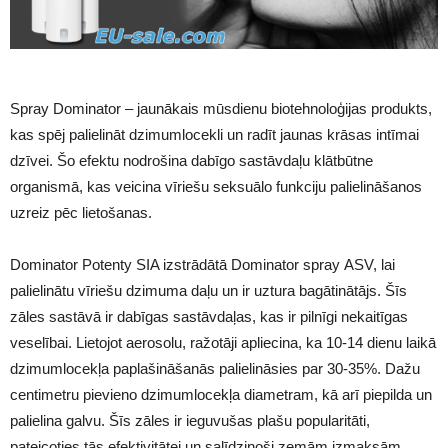
Spray Dominator – jaunākais mūsdienu biotehnoloģijas produkts,
kas spēj palielināt dzimumlocekli un radīt jaunas krāsas intīmai
dzīvei. Šo efektu nodrošina dabīgo sastāvdaļu klātbūtne
organismā, kas veicina vīriešu seksuālo funkciju palielināšanos
uzreiz pēc lietošanas.
Dominator Potenty SIA izstrādātā Dominator spray ASV, lai
palielinātu vīriešu dzimuma daļu un ir uztura bagātinātājs. Šīs
zāles sastāvā ir dabīgas sastāvdaļas, kas ir pilnīgi nekaitīgas
veselībai. Lietojot aerosolu, ražotāji apliecina, ka 10-14 dienu laikā
dzimumlocekļa paplašināšanās palielināsies par 30-35%. Dažu
centimetru pievieno dzimumlocekļa diametram, kā arī piepilda un
palielina galvu. Šīs zāles ir ieguvušas plašu popularitāti,
pateicoties tās efektivitātei un salīdzinoši zemām izmaksām.