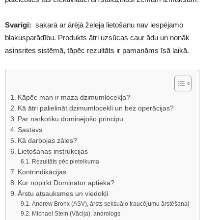
Svarīgi:
sakarā ar ārējā želeja lietošanu nav iespējamo
blakusparādību. Produkts ātri uzsūcas caur ādu un nonāk
asinsrites sistēmā, tāpēc rezultāts ir pamanāms īsā laikā.
Kāpēc man ir maza dzimumlocekļa?
Kā ātri palielināt dzimumlocekli un bez operācijas?
Par narkotiku dominējošo principu
Sastāvs
Kā darbojas zāles?
Lietošanas instrukcijas
Rezultāts pēc pieteikuma
Kontrindikācijas
Kur nopirkt Dominator aptiekā?
Ārstu atsauksmes un viedokļi
Andrew Bronx (ASV), ārsts seksuālo traucējumu ārstēšanai
Michael Stein (Vācija), andrologs