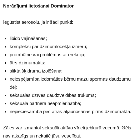
Norādījumi lietošanai Dominator
Iegūstiet aerosolu, ja ir šādi punkti:
libido vājināšanās;
kompleksi par dzimumlocekļa izmēru;
prombūtne vai problēmas ar erekciju;
ātrs dzimumakts;
slikta šķidruma izolēšana;
neiespējamība iedomāties bērnu mazu spermas daudzumu
dēļ;
seksuālās dzīves daudzveidības trūkums;
seksuālā partnera neapmierinātība;
nepieciešamība pēc ātras atjaunošanās pirms dzimumakta.
Zāles var izmantot seksuāli aktīvo vīrieti jebkurā vecumā. Gēls
nav atkarīgs un nekaitē jūsu veselībai.