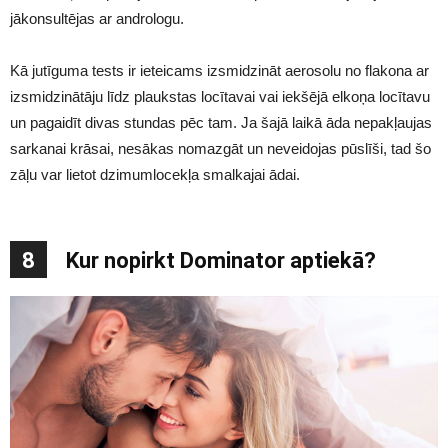
jākonsultējas ar andrologu.
Kā jutīguma tests ir ieteicams izsmidzināt aerosolu no flakona ar
izsmidzinātāju līdz plaukstas locītavai vai iekšējā elkoņa locītavu
un pagaidīt divas stundas pēc tam. Ja šajā laikā āda nepakļaujas
sarkanai krāsai, nesākas nomazgāt un neveidojas pūslīši, tad šo
zāļu var lietot dzimumlocekļa smalkajai ādai.
8
Kur nopirkt Dominator aptiekā?