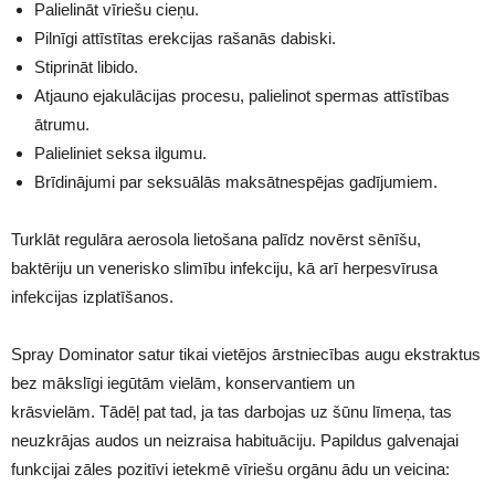
Palielināt vīriešu cieņu.
Pilnīgi attīstītas erekcijas rašanās dabiski.
Stiprināt libido.
Atjauno ejakulācijas procesu, palielinot spermas attīstības
ātrumu.
Palieliniet seksa ilgumu.
Brīdinājumi par seksuālās maksātnespējas gadījumiem.
Turklāt regulāra aerosola lietošana palīdz novērst sēnīšu,
baktēriju un venerisko slimību infekciju, kā arī herpesvīrusa
infekcijas izplatīšanos.
Spray Dominator satur tikai vietējos ārstniecības augu ekstraktus
bez mākslīgi iegūtām vielām, konservantiem un
krāsvielām. Tādēļ pat tad, ja tas darbojas uz šūnu līmeņa, tas
neuzkrājas audos un neizraisa habituāciju. Papildus galvenajai
funkcijai zāles pozitīvi ietekmē vīriešu orgānu ādu un veicina: