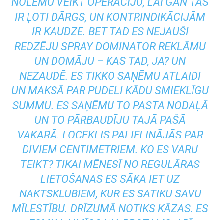
NOLĒMU VEIKT OPERĀCIJU, LAI GAN TAS
IR ĻOTI DĀRGS, UN KONTRINDIKĀCIJĀM
IR KAUDZE. BET TAD ES NEJAUŠI
REDZĒJU SPRAY DOMINATOR REKLĀMU
UN DOMĀJU – KAS TAD, JA? UN
NEZAUDĒ. ES TIKKO SAŅĒMU ATLAIDI
UN MAKSĀ PAR PUDELI KĀDU SMIEKLĪGU
SUMMU. ES SAŅĒMU TO PASTA NODAĻĀ
UN TO PĀRBAUDĪJU TAJĀ PAŠĀ
VAKARĀ. LOCEKLIS PALIELINĀJĀS PAR
DIVIEM CENTIMETRIEM. KO ES VARU
TEIKT? TIKAI MĒNESĪ NO REGULĀRAS
LIETOŠANAS ES SĀKA IET UZ
NAKTSKLUBIEM, KUR ES SATIKU SAVU
MĪLESTĪBU. DRĪZUMĀ NOTIKS KĀZAS. ES