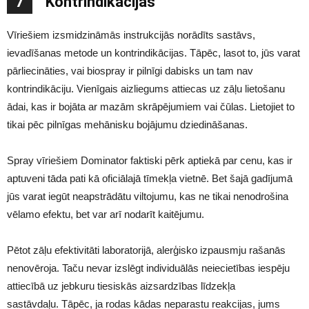
7
Kontrindikācijas
Vīriešiem izsmidzināmās instrukcijās norādīts sastāvs,
ievadīšanas metode un kontrindikācijas. Tāpēc, lasot to, jūs varat
pārliecināties, vai biospray ir pilnīgi dabisks un tam nav
kontrindikāciju. Vienīgais aizliegums attiecas uz zāļu lietošanu
ādai, kas ir bojāta ar mazām skrāpējumiem vai čūlas. Lietojiet to
tikai pēc pilnīgas mehānisku bojājumu dziedināšanas.
Spray vīriešiem Dominator faktiski pērk aptiekā par cenu, kas ir
aptuveni tāda pati kā oficiālajā tīmekļa vietnē. Bet šajā gadījumā
jūs varat iegūt neapstrādātu viltojumu, kas ne tikai nenodrošina
vēlamo efektu, bet var arī nodarīt kaitējumu.
Pētot zāļu efektivitāti laboratorijā, alerģisko izpausmju rašanās
nenovēroja. Taču nevar izslēgt individuālās neiecietības iespēju
attiecībā uz jebkuru tiesiskās aizsardzības līdzekļa
sastāvdaļu. Tāpēc, ja rodas kādas neparastu reakcijas, jums