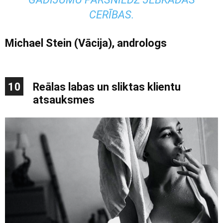
CERĪBAS.
Michael
Stein
(Vācija), andrologs
10
Reālas labas un sliktas klientu
atsauksmes