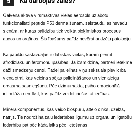
5
Kā darbojas zāles?
Galvenā aktīvā virsmaktīvās vielas aerosols uzlabotu
funkcionalitāti peptīds P53 dermā šūnām, saistaudu, asinsvadu
sienām, ar kuras palīdzību tiek veikta bioķīmiskos procesus
audos un orgānos. Šis īpašums palīdz novērst audzēju patoloģiju.
Kā papildu sastāvdaļas ir dabiskas vielas, kurām piemīt
afrodiziaku un feromonu īpašības. Ja izsmidzina, partneri ietekmē
daži smadzeņu centri. Tādēļ palielinās viņu seksuālā pievilcība
viena otrai, kas veicina spējas palielināšanos un vienlaicīgu
orgasma sasniegšanu. Pēc dzimumakta, psiho-emocionālā
intimitāža nemīkst, kas palīdz veidot ciešas attiecības.
Minerālkomponentus, kas veido biospuru, attēlo cinks, dzelzs,
nātrijs. Tie nodrošina zāļu iedarbības ilgumu uz orgānu un ilgstošu
iedarbību pat pēc kāda laika pēc lietošanas.