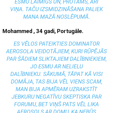
ESMU LAIMĪGS UN, PROTAMS, ARĪ
VIŅA. TAČU IZSMIDZINĀŠANA PALIEK
MANA MAZĀ NOSLĒPUMĀ.
Mohammed
, 34 gadi, Portugāle.
ES VĒLOS PATEIKTIES DOMINATOR
AEROSOLA VEIDOTĀJIEM, KURI RŪPĒJĀS
PAR ŠĀDIEM SLIKTAJIEM DALĪBNIEKIEM,
JO ​​ESMU AR NELIELU
DALĪBNIEKU. SĀKUMĀ, TĀPAT KĀ VISI
DOMĀJA, TAS BIJA VĒL VIENS SCAM,
MAN BIJA APMĒRAM UZRAKSTĪT
JEBKURU NEGATĪVU SKEPTISKA PAR
FORUMU, BET VIŅŠ PATS VĒL LIKA
AEROSOLS AR DOMU, KA NEBŪS