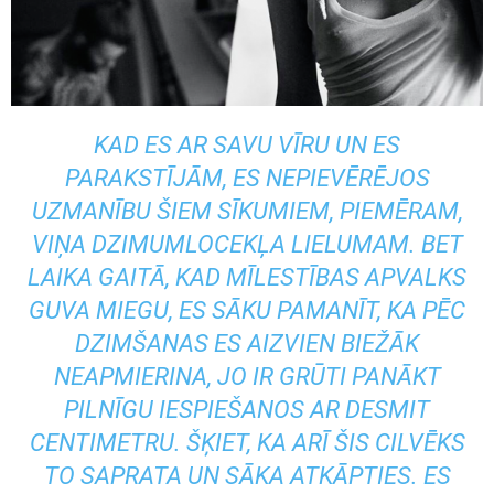
KAD ES AR SAVU VĪRU UN ES
PARAKSTĪJĀM, ES NEPIEVĒRĒJOS
UZMANĪBU ŠIEM SĪKUMIEM, PIEMĒRAM,
VIŅA DZIMUMLOCEKĻA LIELUMAM. BET
LAIKA GAITĀ, KAD MĪLESTĪBAS APVALKS
GUVA MIEGU, ES SĀKU PAMANĪT, KA PĒC
DZIMŠANAS ES AIZVIEN BIEŽĀK
NEAPMIERINA, JO IR GRŪTI PANĀKT
PILNĪGU IESPIEŠANOS AR DESMIT
CENTIMETRU. ŠĶIET, KA ARĪ ŠIS CILVĒKS
TO SAPRATA UN SĀKA ATKĀPTIES. ES