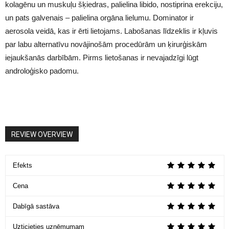
kolagēnu un muskuļu šķiedras, palielina libido, nostiprina erekciju,
un pats galvenais – palielina orgāna lielumu. Dominator ir
aerosola veidā, kas ir ērti lietojams. Labošanas līdzeklis ir kļuvis
par labu alternatīvu novājinošām procedūrām un ķirurģiskām
iejaukšanās darbībām. Pirms lietošanas ir nevajadzīgi lūgt
androloģisko padomu.
REVIEW OVERVIEW
Efekts
Cena
Dabīgā sastāva
Uzticieties uzņēmumam