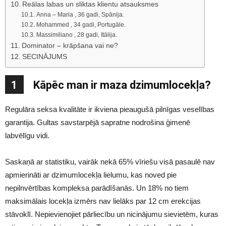
Reālas labas un sliktas klientu atsauksmes
Anna – Maria , 36 gadi, Spānija.
Mohammed , 34 gadi, Portugāle.
Massimiliano , 28 gadi, Itālija.
Dominator – krāpšana vai ne?
SECINĀJUMS
1
Kāpēc man ir maza dzimumlocekļa?
Regulāra seksa kvalitāte ir ikviena pieaugušā pilnīgas veselības
garantija. Gultas savstarpējā sapratne nodrošina ģimenē
labvēlīgu vidi.
Saskaņā ar statistiku, vairāk nekā 65% vīriešu visā pasaulē nav
apmierināti ar dzimumlocekļa lielumu, kas noved pie
nepilnvērtības kompleksa parādīšanās. Un 18% no tiem
maksimālais locekļa izmērs nav lielāks par 12 cm erekcijas
stāvoklī. Nepievienojiet pārliecību un nicinājumu sievietēm, kuras