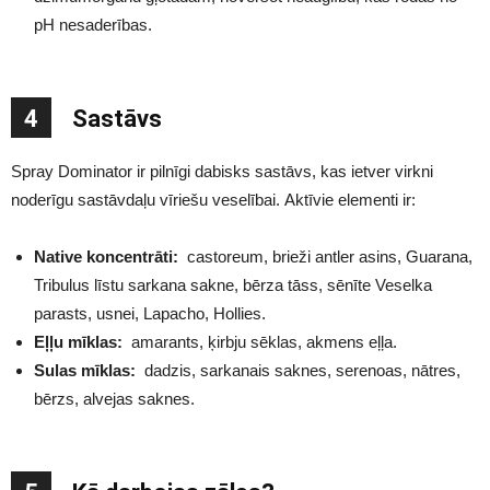
pH nesaderības.
4
Sastāvs
Spray Dominator ir pilnīgi dabisks sastāvs, kas ietver virkni
noderīgu sastāvdaļu vīriešu veselībai. Aktīvie elementi ir:
Native koncentrāti:
castoreum, brieži antler asins, Guarana,
Tribulus līstu sarkana sakne, bērza tāss, sēnīte Veselka
parasts, usnei, Lapacho, Hollies.
Eļļu mīklas:
amarants, ķirbju sēklas, akmens eļļa.
Sulas mīklas:
dadzis, sarkanais saknes, serenoas, nātres,
bērzs, alvejas saknes.