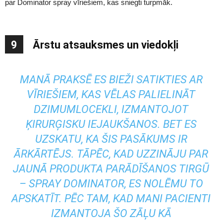
par Dominator spray vīriešiem, kas sniegti turpmāk.
9
Ārstu atsauksmes un viedokļi
MANĀ PRAKSĒ ES BIEŽI SATIKTIES AR
VĪRIEŠIEM, KAS VĒLAS PALIELINĀT
DZIMUMLOCEKLI, IZMANTOJOT
ĶIRURĢISKU IEJAUKŠANOS. BET ES
UZSKATU, KA ŠIS PASĀKUMS IR
ĀRKĀRTĒJS. TĀPĒC, KAD UZZINĀJU PAR
JAUNĀ PRODUKTA PARĀDĪŠANOS TIRGŪ
– SPRAY DOMINATOR, ES NOLĒMU TO
APSKATĪT. PĒC TAM, KAD MANI PACIENTI
IZMANTOJA ŠO ZĀĻU KĀ