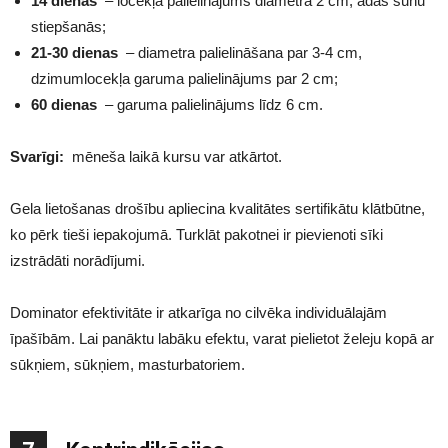
14 dienas
– locekļa palielinājums diametrā 2 cm, ādas šūnu
stiepšanās;
21-30 dienas
– diametra palielināšana par 3-4 cm,
dzimumlocekļa garuma palielinājums par 2 cm;
60 dienas
– garuma palielinājums līdz 6 cm.
Svarīgi:
mēneša laikā kursu var atkārtot.
Gela lietošanas drošību apliecina kvalitātes sertifikātu klātbūtne,
ko pērk tieši iepakojumā. Turklāt pakotnei ir pievienoti sīki
izstrādāti norādījumi.
Dominator efektivitāte ir atkarīga no cilvēka individuālajām
īpašībām. Lai panāktu labāku efektu, varat pielietot želeju kopā ar
sūkņiem, sūkņiem, masturbatoriem.