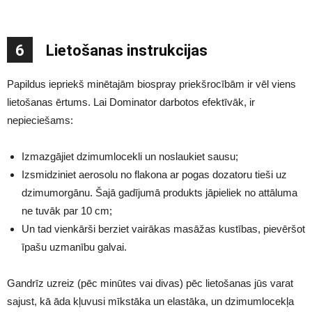
6
Lietošanas instrukcijas
Papildus iepriekš minētajām biospray priekšrocībām ir vēl viens
lietošanas ērtums. Lai Dominator darbotos efektīvāk, ir
nepieciešams:
Izmazgājiet dzimumlocekli un noslaukiet sausu;
Izsmidziniet aerosolu no flakona ar pogas dozatoru tieši uz
dzimumorgānu. Šajā gadījumā produkts jāpieliek no attāluma
ne tuvāk par 10 cm;
Un tad vienkārši berziet vairākas masāžas kustības, pievēršot
īpašu uzmanību galvai.
Gandrīz uzreiz (pēc minūtes vai divas) pēc lietošanas jūs varat
sajust, kā āda kļuvusi mīkstāka un elastāka, un dzimumlocekļa