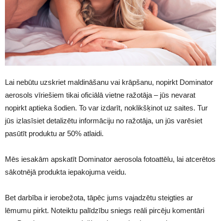
Lai nebūtu uzskriet maldināšanu vai krāpšanu, nopirkt Dominator
aerosols vīriešiem tikai oficiālā vietne ražotāja – jūs nevarat
nopirkt aptieka šodien. To var izdarīt, noklikšķinot uz saites. Tur
jūs izlasīsiet detalizētu informāciju no ražotāja, un jūs varēsiet
pasūtīt produktu ar 50% atlaidi.
Mēs iesakām apskatīt Dominator aerosola fotoattēlu, lai atcerētos
sākotnējā produkta iepakojuma veidu.
Bet darbība ir ierobežota, tāpēc jums vajadzētu steigties ar
lēmumu pirkt. Noteiktu palīdzību sniegs reāli pircēju komentāri