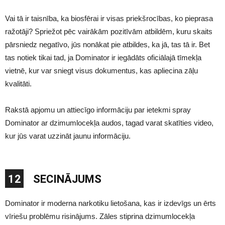
Vai tā ir taisnība, ka biosfērai ir visas priekšrocības, ko pieprasa
ražotāji? Spriežot pēc vairākām pozitīvām atbildēm, kuru skaits
pārsniedz negatīvo, jūs nonākat pie atbildes, ka jā, tas tā ir. Bet
tas notiek tikai tad, ja Dominator ir iegādāts oficiālajā tīmekļa
vietnē, kur var sniegt visus dokumentus, kas apliecina zāļu
kvalitāti.
Rakstā apjomu un attiecīgo informāciju par ietekmi spray
Dominator ar dzimumlocekļa audos, tagad varat skatīties video,
kur jūs varat uzzināt jaunu informāciju.
12
SECINĀJUMS
Dominator ir moderna narkotiku lietošana, kas ir izdevīgs un ērts
vīriešu problēmu risinājums. Zāles stiprina dzimumlocekļa