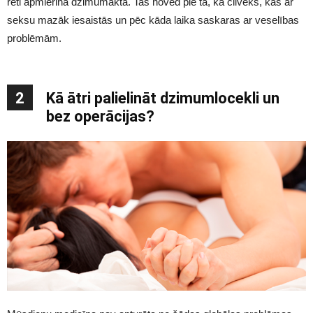
reti apmierina dzimumakta. Tas noved pie tā, ka cilvēks, kas ar
seksu mazāk iesaistās un pēc kāda laika saskaras ar veselības
problēmām.
2
Kā ātri palielināt dzimumlocekli un
bez operācijas?