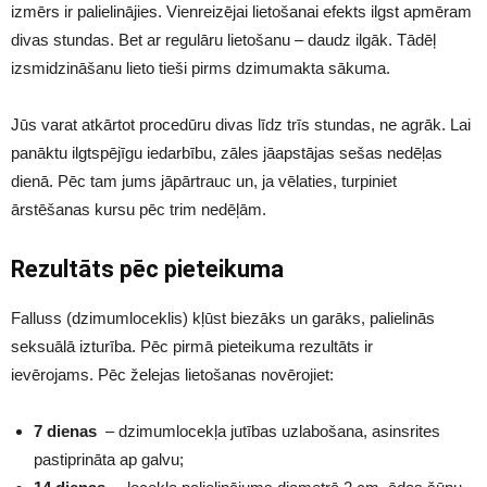
izmērs ir palielinājies. Vienreizējai lietošanai efekts ilgst apmēram
divas stundas. Bet ar regulāru lietošanu – daudz ilgāk. Tādēļ
izsmidzināšanu lieto tieši pirms dzimumakta sākuma.
Jūs varat atkārtot procedūru divas līdz trīs stundas, ne agrāk. Lai
panāktu ilgtspējīgu iedarbību, zāles jāapstājas sešas nedēļas
dienā. Pēc tam jums jāpārtrauc un, ja vēlaties, turpiniet
ārstēšanas kursu pēc trim nedēļām.
Rezultāts pēc pieteikuma
Falluss (dzimumloceklis) kļūst biezāks un garāks, palielinās
seksuālā izturība. Pēc pirmā pieteikuma rezultāts ir
ievērojams. Pēc želejas lietošanas novērojiet:
7 dienas
– dzimumlocekļa jutības uzlabošana, asinsrites
pastiprināta ap galvu;