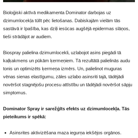
Bioloģiski aktīvā medikamenta Dominator darbojas uz
dzimumlocekļa tūlīt pēc lietošanas. Dabiskajām vielām tās
sastāvā ir īpašība, kas dziļi iesūcas augšējā epidermas slāņos,
tieši strādājot ar audiem.
Biospray palielina dzimumlocekli, uzlabojot asins piegādi tā
kaļķakmens un pūkām ķermeņiem. Tā rezultātā palielinās audu
tonis un optimizēts ķermeņa izmērs. Un, palielinot muguras
vēnas sienas elastīgumu, zāles uzlabo asinsriti tajā, tādējādi
novēršot stagnējošu procesu attīstību un tādējādi novēršot sāpju
simptomus.
Dominator Spray ir sarežģīts efekts uz dzimumlocekļa. Tās
pieteikums ir spēkā:
Asinsrites aktivizēšana maza iegurņa iekšējos orgānos.