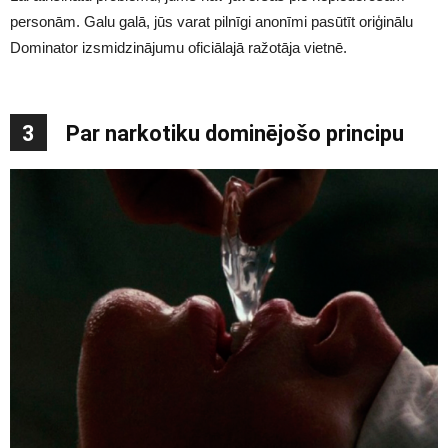
personām. Galu galā, jūs varat pilnīgi anonīmi pasūtīt oriģinālu
Dominator izsmidzinājumu oficiālajā ražotāja vietnē.
3
Par narkotiku dominējošo principu