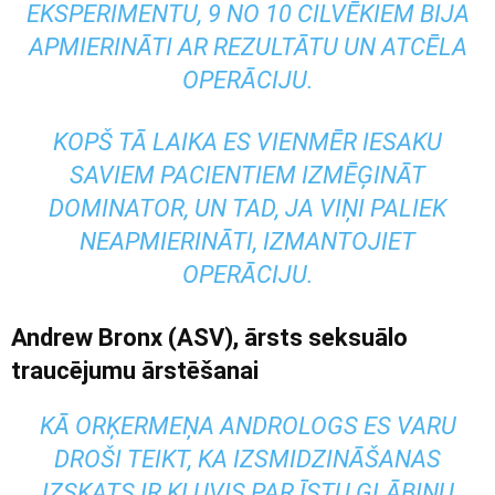
EKSPERIMENTU, 9 NO 10 CILVĒKIEM BIJA
APMIERINĀTI AR REZULTĀTU UN ATCĒLA
OPERĀCIJU.
KOPŠ TĀ LAIKA ES VIENMĒR IESAKU
SAVIEM PACIENTIEM IZMĒĢINĀT
DOMINATOR, UN TAD, JA VIŅI PALIEK
NEAPMIERINĀTI, IZMANTOJIET
OPERĀCIJU.
Andrew
Bronx
(ASV), ārsts seksuālo
traucējumu ārstēšanai
KĀ ORĶERMEŅA ANDROLOGS ES VARU
DROŠI TEIKT, KA IZSMIDZINĀŠANAS
IZSKATS IR KĻUVIS PAR ĪSTU GLĀBIŅU