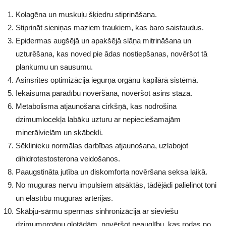
Kolagēna un muskuļu šķiedru stiprināšana.
Stiprināt sieniņas maziem traukiem, kas baro saistaudus.
Epidermas augšējā un apakšējā slāņa mitrināšana un
uzturēšana, kas noved pie ādas nostiepšanas, novēršot tā
plankumu un sausumu.
Asinsrites optimizācija iegurņa orgānu kapilārā sistēmā.
Iekaisuma parādību novēršana, novēršot asins staza.
Metabolisma atjaunošana cirkšņā, kas nodrošina
dzimumlocekļa labāku uzturu ar nepieciešamajām
minerālvielām un skābekli.
Sēklinieku normālas darbības atjaunošana, uzlabojot
dihidrotestosterona veidošanos.
Paaugstināta jutība un diskomforta novēršana seksa laikā.
No muguras nervu impulsiem atsāktās, tādējādi palielinot toni
un elastību muguras artērijas.
Skābju-sārmu spermas sinhronizācija ar sieviešu
dzimumorgānu gļotādām, novēršot neauglību, kas rodas no