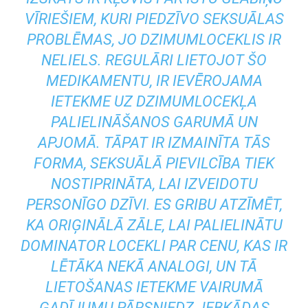
VĪRIEŠIEM, KURI PIEDZĪVO SEKSUĀLAS
PROBLĒMAS, JO DZIMUMLOCEKLIS IR
NELIELS. REGULĀRI LIETOJOT ŠO
MEDIKAMENTU, IR IEVĒROJAMA
IETEKME UZ DZIMUMLOCEKĻA
PALIELINĀŠANOS GARUMĀ UN
APJOMĀ. TĀPAT IR IZMAINĪTA TĀS
FORMA, SEKSUĀLĀ PIEVILCĪBA TIEK
NOSTIPRINĀTA, LAI IZVEIDOTU
PERSONĪGO DZĪVI. ES GRIBU ATZĪMĒT,
KA ORIĢINĀLĀ ZĀLE, LAI PALIELINĀTU
DOMINATOR LOCEKLI PAR CENU, KAS IR
LĒTĀKA NEKĀ ANALOGI, UN TĀ
LIETOŠANAS IETEKME VAIRUMĀ
GADĪJUMU PĀRSNIEDZ JEBKĀDAS