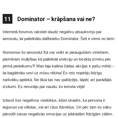
11
Dominator – krāpšana vai ne?
Internetā forumos rakstiet daudz negatīvu atsauksmju par
aerosolu, lai palielinātu dalībnieku Dominator. Šeit ir viens no tiem:
Nonsense šo aerosolu! Kā var veikt ar pieaugušiem vīriešiem,
piemēram muļķības kā palielināt erekciju un locekļa izmēru pēc
pirmā pieteikumu?! Man bija kaitina šādas akcijas ir pašu mērķi –
lai bagātinātu sevi uz mūsu rēķina! Es reiz nopirēju līdzīgu
narkotiku aptiekā. Ne tikai tas nav palīdzējis, tāpēc arī parādījās
izsitumi. Es nerunāju par naudu, ko iemeta vējā!
Izlasot šos negatīvos viedokļus, kļūst skaidrs, ka persona ir
ieguvusi vai viltotas, vai arī citus līdzekļus. Un pēc tam es sāku
pārsūtīt savas negatīvās emocijas uz jebkādām līdzīgām zālēm.