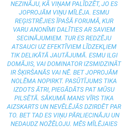
NEZINĀJU, KĀ VIŅAM PALĪDZĒT, JO ES
JOPROJĀM VIŅU MĪLĒJA. ESMU
REĢISTRĒJIES ĪPAŠĀ FORUMĀ, KUR
VARU ANONĪMI DALĪTIES AR SAVIEM
SECINĀJUMIEM. TUR ES REDZĒJU
ATSAUCI UZ EFEKTĪVIEM LĪDZEKĻIEM
TIK DELIKĀTĀ JAUTĀJUMĀ. ESMU ILGI
DOMĀJIS, VAI DOMINATOR IZSMIDZINĀT
IR ŠĶIRŠANĀS VAI NĒ. BET JOPROJĀM
NOLĒMA NOPIRKT. PASŪTĪJUMS TIKA
IZDOTS ĀTRI, PIEGĀDĀTS PAT MŪSU
PILSĒTĀ. SĀKUMĀ MANS VĪRS TIKA
AIZSKARTS UN NEVĒLĒJĀS DZIRDĒT PAR
TO. BET TAD ES VIŅU PĀRLIECINĀJU UN
NEDAUDZ NOŽĒLOJU. MĒS MĪLĒJAIES