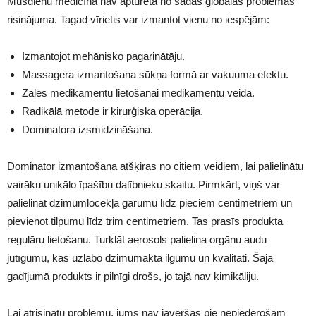
Mūsdienu medicīna nav apturēta no šādas globālas problēmas
risinājuma. Tagad vīrietis var izmantot vienu no iespējām:
Izmantojot mehānisko pagarinātāju.
Massagera izmantošana sūkņa formā ar vakuuma efektu.
Zāles medikamentu lietošanai medikamentu veidā.
Radikālā metode ir ķirurģiska operācija.
Dominatora izsmidzināšana.
Dominator izmantošana atšķiras no citiem veidiem, lai palielinātu
vairāku unikālo īpašību dalībnieku skaitu. Pirmkārt, viņš var
palielināt dzimumlocekļa garumu līdz pieciem centimetriem un
pievienot tilpumu līdz trim centimetriem. Tas prasīs produkta
regulāru lietošanu. Turklāt aerosols palielina orgānu audu
jutīgumu, kas uzlabo dzimumakta ilgumu un kvalitāti. Šajā
gadījumā produkts ir pilnīgi drošs, jo tajā nav ķimikāliju.
Lai atrisinātu problēmu, jums nav jāvēršas pie nepiederošām