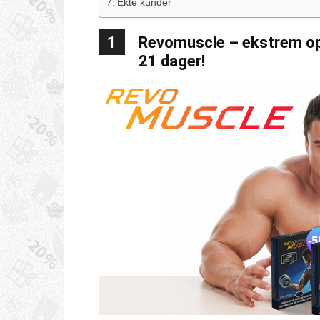
Ekte kunder
1
Revomuscle – ekstrem op
21 dager!