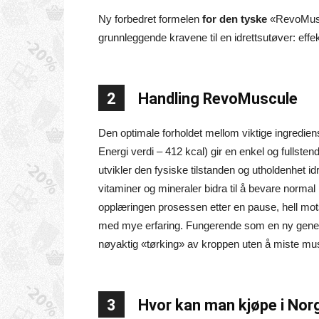
Ny forbedret formelen
for den tyske
«RevoMuscul
grunnleggende kravene til en idrettsutøver: effekt
2
Handling RevoMuscule
Den optimale forholdet mellom viktige ingrediens
Energi verdi – 412 kcal) gir en enkel og fullsten
utvikler den fysiske tilstanden og utholdenhet id
vitaminer og mineraler bidra til å bevare norma
opplæringen prosessen etter en pause, hell mot
med mye erfaring. Fungerende som en ny gener
nøyaktig «tørking» av kroppen uten å miste m
3
Hvor kan man kjøpe i Nor