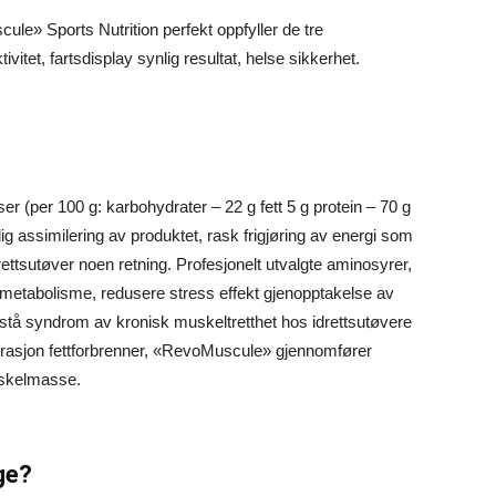
e» Sports Nutrition perfekt oppfyller de tre
ivitet, fartsdisplay synlig resultat, helse sikkerhet.
er (per 100 g: karbohydrater – 22 g fett 5 g protein – 70 g
dig assimilering av produktet, rask frigjøring av energi som
rettsutøver noen retning. Profesjonelt utvalgte aminosyrer,
l metabolisme, redusere stress effekt gjenopptakelse av
stå syndrom av kronisk muskeltretthet hos idrettsutøvere
asjon fettforbrenner, «RevoMuscule» gjennomfører
uskelmasse.
ge?