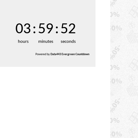
03
:
59
:
51
hours
minutes
seconds
Powered by
Data443 Evergreen Countdown