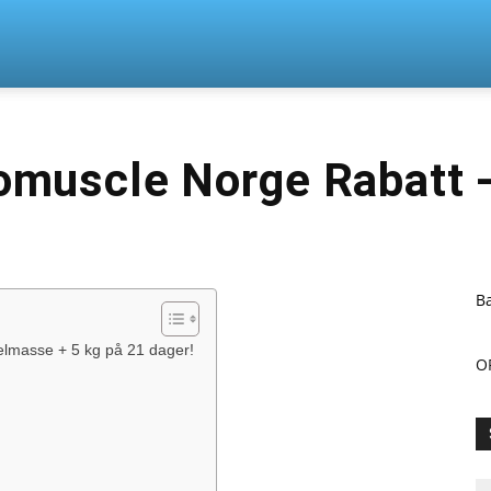
n
omuscle Norge Rabatt 
Ba
lmasse + 5 kg på 21 dager!
O