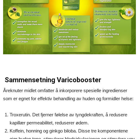
Sammensetning Varicobooster
Åreknuter midlet omfatter å inkorporere spesielle ingredienser
som er egnet for effektiv behandling av huden og formidler helse:
Troxerutin. Det fjerner følelse av tyngdekraften, å redusere
kapillær permeabilitet, reduserer ødem.
Koffein, honning og ginkgo biloba. Disse tre komponentene
gjør huden tone, stimulerer blodsirkulasjonen og stimulere vev