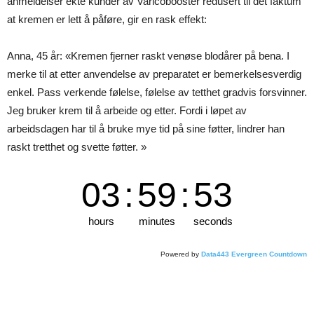
anmeldelser ekte kunder av Varicobooster redusert til det faktum
at kremen er lett å påføre, gir en rask effekt:
Anna, 45 år: «Kremen fjerner raskt venøse blodårer på bena. I
merke til at etter anvendelse av preparatet er bemerkelsesverdig
enkel. Pass verkende følelse, følelse av tetthet gradvis forsvinner.
Jeg bruker krem ​​til å arbeide og etter. Fordi i løpet av
arbeidsdagen har til å bruke mye tid på sine føtter, lindrer han
raskt tretthet og svette føtter. »
03
:
59
:
52
hours
minutes
seconds
Powered by
Data443 Evergreen Countdown