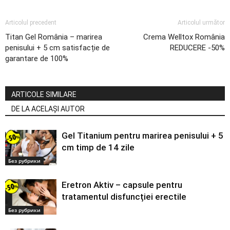
Articolul precedent
Articolul următor
Titan Gel România – marirea
Crema Welltox România
penisului + 5 cm satisfacție de
REDUCERE -50%
garantare de 100%
ARTICOLE SIMILARE
DE LA ACELAȘI AUTOR
Gel Titanium pentru marirea penisului + 5
cm timp de 14 zile
Без рубрики
Eretron Aktiv – capsule pentru
tratamentul disfuncției erectile
Без рубрики