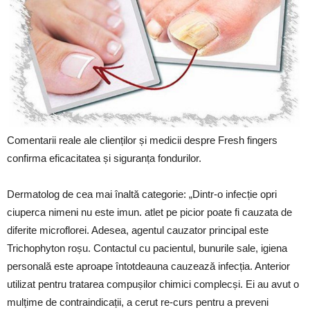
Comentarii reale ale clienților și medicii despre Fresh fingers
confirma eficacitatea și siguranța fondurilor.
Dermatolog de cea mai înaltă categorie: „Dintr-o infecție opri
ciuperca nimeni nu este imun. atlet pe picior poate fi cauzata de
diferite microflorei. Adesea, agentul cauzator principal este
Trichophyton roșu. Contactul cu pacientul, bunurile sale, igiena
personală este aproape întotdeauna cauzează infecția. Anterior
utilizat pentru tratarea compușilor chimici complecși. Ei au avut o
mulțime de contraindicații, a cerut re-curs pentru a preveni