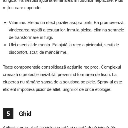
fungică. Farnesolul ajuta la eliminarea mirosurilor neplăcute. Plus
mijloc care cuprinde:
Vitamine. Ele au un efect pozitiv asupra pielii. Ea promovează
vindecarea rapidă a țesuturilor. Inmuia pielea, elimina semnele
de transformare în fulgi.
Ulei esential de menta. Ea ajută la rece a piciorului, scuti de
disconfort, scuti de mâncărime.
Toate componentele consolidează acțiunile reciproc. Complexul
creează o protecție invizibilă, prevenind formarea de fisuri. La
ciuperca nu rămâne șansa de a soluționa pe piele. Spray-ul este
eficient împotriva picior de atlet, unghiilor de orice etiologie.
5
Ghid
Aplicati spray-ul să fie pielea curată și uscată după igienă. Se