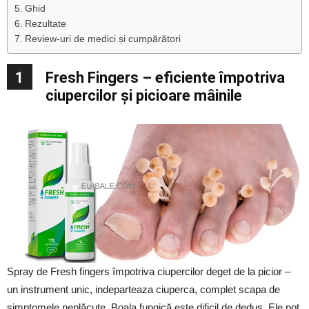
Ghid
Rezultate
Review-uri de medici și cumpărători
1
Fresh Fingers – eficiente împotriva
ciupercilor și picioare mâinile
Spray de Fresh fingers împotriva ciupercilor deget de la picior –
un instrument unic, indeparteaza ciuperca, complet scapa de
simptomele neplăcute. Boala fungică este dificil de dedus. Ele pot