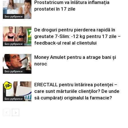
Prostatricum va înlătura inflamația
prostatei în 17 zile
Без рубрики
De droguri pentru pierderea rapidă în
greutate 7-Slim: -12 kg pentru 17 zile –
feedback-ul real al clientului
Без рубрики
Money Amulet pentru a atrage bani și
noroc
Без рубрики
ERECTALL pentru întărirea potenței –
care sunt mărturiile clienților? De unde
să cumpărați originalul la farmacie?
Без рубрики