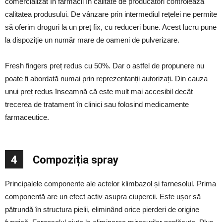
comercializat în farmacii în calitate de producători controlează
calitatea produsului. De vânzare prin intermediul rețelei ne permite
să oferim droguri la un preț fix, cu reduceri bune. Acest lucru pune
la dispoziție un număr mare de oameni de pulverizare.
Fresh fingers preț redus cu 50%. Dar o astfel de propunere nu
poate fi abordată numai prin reprezentanții autorizați. Din cauza
unui preț redus înseamnă că este mult mai accesibil decât
trecerea de tratament în clinici sau folosind medicamente
farmaceutice.
4
Compoziția spray
Principalele componente ale actelor klimbazol și farnesolul. Prima
componentă are un efect activ asupra ciupercii. Este ușor să
pătrundă în structura pielii, eliminând orice pierderi de origine