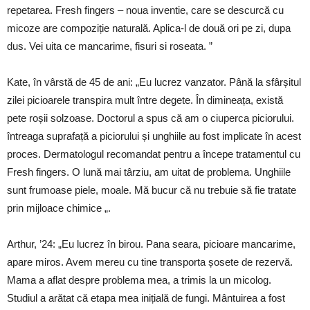
repetarea. Fresh fingers – noua inventie, care se descurcă cu
micoze are compoziție naturală. Aplica-l de două ori pe zi, dupa
dus. Vei uita ce mancarime, fisuri si roseata. ”
Kate, în vârstă de 45 de ani: „Eu lucrez vanzator. Până la sfârșitul
zilei picioarele transpira mult între degete. În dimineața, există
pete roșii solzoase. Doctorul a spus că am o ciuperca piciorului.
întreaga suprafață a piciorului și unghiile au fost implicate în acest
proces. Dermatologul recomandat pentru a începe tratamentul cu
Fresh fingers. O lună mai târziu, am uitat de problema. Unghiile
sunt frumoase piele, moale. Mă bucur că nu trebuie să fie tratate
prin mijloace chimice „.
Arthur, ’24: „Eu lucrez în birou. Pana seara, picioare mancarime,
apare miros. Avem mereu cu tine transporta șosete de rezervă.
Mama a aflat despre problema mea, a trimis la un micolog.
Studiul a arătat că etapa mea inițială de fungi. Mântuirea a fost