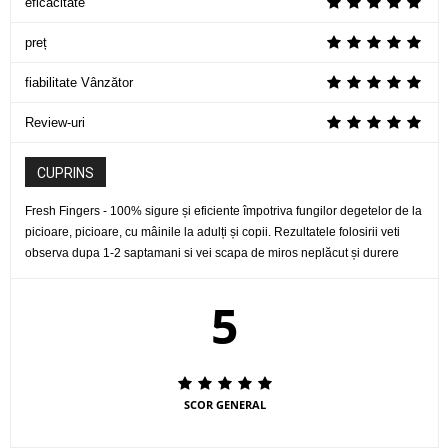
eficacitate
preț
fiabilitate Vânzător
Review-uri
CUPRINS
Fresh Fingers - 100% sigure și eficiente împotriva fungilor degetelor de la
picioare, picioare, cu mâinile la adulți și copii. Rezultatele folosirii veti
observa dupa 1-2 saptamani si vei scapa de miros neplăcut și durere
5
SCOR GENERAL