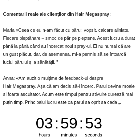
Comentarii reale ale clienților din Hair Megaspray
:
Maria «Ceea ce eu n-am făcut cu părul: vopsit, calcare aliniate.
Fiecare pieptănare – smoc de păr pe pieptene. Acest lucru a durat
până la până când au încercat noul spray-ul. El nu numai că are
un gust plăcut, dar, de asemenea, mi-a permis să se întoarcă
luciul părului și a sănătății. ”
Anna: «Am auzit o mulțime de feedback-ul despre
Hair Megaspray. Așa că am decis să-l încerc. Parul devine moale
si foarte ascultator. Acum este timpul pentru stivuire durează mai
puțin timp. Principalul lucru este ca parul sa oprit sa cada „.
03
:
59
:
52
hours
minutes
seconds