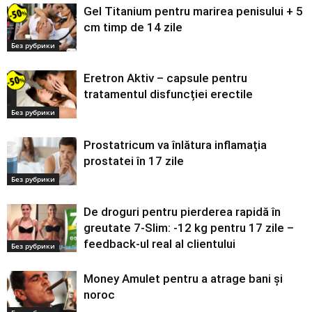
Gel Titanium pentru marirea penisului + 5
cm timp de 14 zile
Без рубрики
Eretron Aktiv – capsule pentru
tratamentul disfuncției erectile
Без рубрики
Prostatricum va înlătura inflamația
prostatei în 17 zile
Без рубрики
De droguri pentru pierderea rapidă în
greutate 7-Slim: -12 kg pentru 17 zile –
feedback-ul real al clientului
Без рубрики
Money Amulet pentru a atrage bani și
noroc