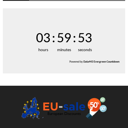
03
:
59
:
52
hours
minutes
seconds
Powered by
Data443 Evergreen Countdown