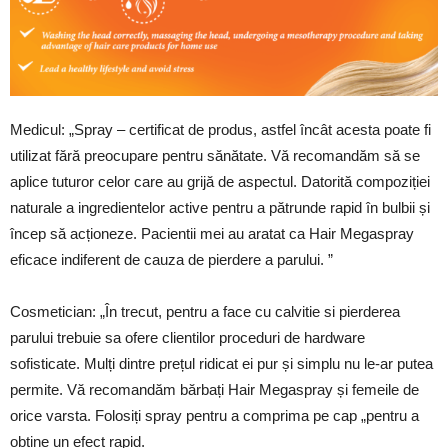
Medicul: „Spray – certificat de produs, astfel încât acesta poate fi
utilizat fără preocupare pentru sănătate. Vă recomandăm să se
aplice tuturor celor care au grijă de aspectul. Datorită compoziției
naturale a ingredientelor active pentru a pătrunde rapid în bulbii și
încep să acționeze. Pacientii mei au aratat ca Hair Megaspray
eficace indiferent de cauza de pierdere a parului. ”
Cosmetician: „În trecut, pentru a face cu calvitie si pierderea
parului trebuie sa ofere clientilor proceduri de hardware
sofisticate. Mulți dintre prețul ridicat ei pur și simplu nu le-ar putea
permite. Vă recomandăm bărbați Hair Megaspray și femeile de
orice varsta. Folosiți spray pentru a comprima pe cap „pentru a
obține un efect rapid.