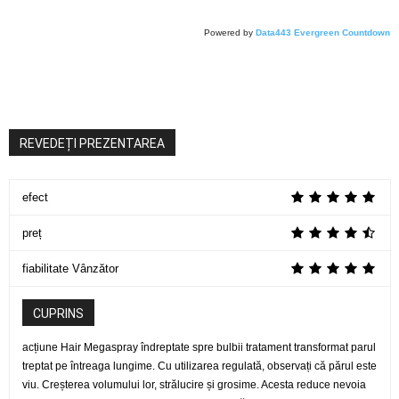
Powered by
Data443 Evergreen Countdown
REVEDEȚI PREZENTAREA
efect
preț
fiabilitate Vânzător
CUPRINS
acțiune Hair Megaspray îndreptate spre bulbii tratament transformat parul
treptat pe întreaga lungime. Cu utilizarea regulată, observați că părul este
viu. Creșterea volumului lor, strălucire și grosime. Acesta reduce nevoia