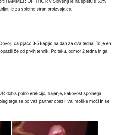
jo kupiti HAMMER OF THOR v Sloveniji le na spletu s 50%
ljati le za spletno stran proizvajalca.
j, da pijačo 3-5 kapljic na dan za dva tedna. To je en
 opazili že od prvih tehnik. Po teku, odmor 2 tedna in ga
obiš polno erekcijo, trajanje, kakovost spolnega
Poleg tega se bo vaš partner opazili val moške moči in se