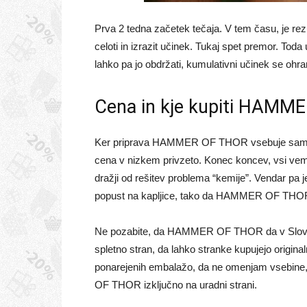
Prva 2 tedna začetek tečaja. V tem času, je rezul
celoti in izrazit učinek. Tukaj spet premor. 
lahko pa jo obdržati, kumulativni učinek se ohr
Cena in kje kupiti HAMME
Ker priprava HAMMER OF THOR vsebuje samo na
cena v nizkem privzeto. Konec koncev, vsi ve
dražji od rešitev problema “kemije”. Vendar pa 
popust na kapljice, tako da HAMMER OF THOR
Ne pozabite, da HAMMER OF THOR da v Sloveniji
spletno stran, da lahko stranke kupujejo origina
ponarejenih embalažo, da ne omenjam vsebine, 
OF THOR izključno na uradni strani.