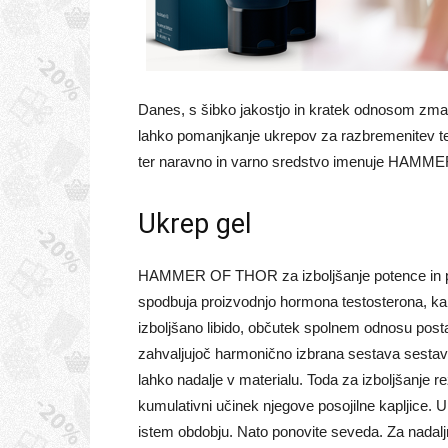
Danes, s šibko jakostjo in kratek odnosom zmanj
lahko pomanjkanje ukrepov za razbremenitev tes
ter naravno in varno sredstvo imenuje HAMMER
Ukrep gel
HAMMER OF THOR za izboljšanje potence in pov
spodbuja proizvodnjo hormona testosterona, kar p
izboljšano libido, občutek spolnem odnosu postan
zahvaljujoč harmonično izbrana sestava sestavin
lahko nadalje v materialu. Toda za izboljšanje rez
kumulativni učinek njegove posojilne kapljice.
istem obdobju. Nato ponovite seveda. Za nadaljnjo