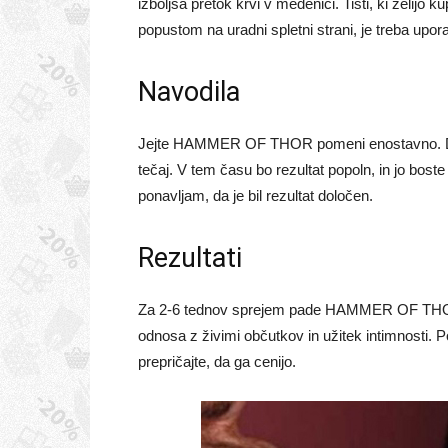
izboljša pretok krvi v medenici. Tisti, ki želi
popustom na uradni spletni strani, je treba uporab
Navodila
Jejte HAMMER OF THOR pomeni enostavno. Dovol
tečaj. V tem času bo rezultat popoln, in jo boste
ponavljam, da je bil rezultat določen.
Rezultati
Za 2-6 tednov sprejem pade HAMMER OF THOR d
odnosa z živimi občutkov in užitek intimnosti. 
prepričajte, da ga cenijo.