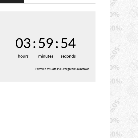
03
:
59
:
53
hours
minutes
seconds
Powered by
Data443 Evergreen Countdown