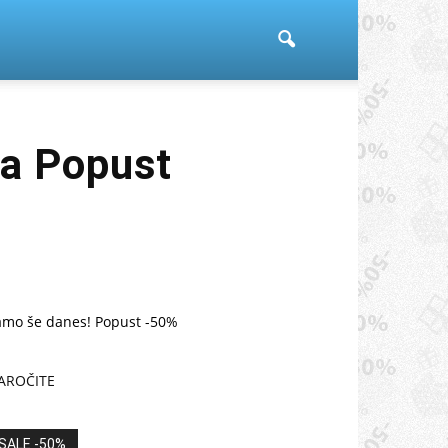
a Popust
amo še danes! Popust -50%
AROČITE
SALE -50%