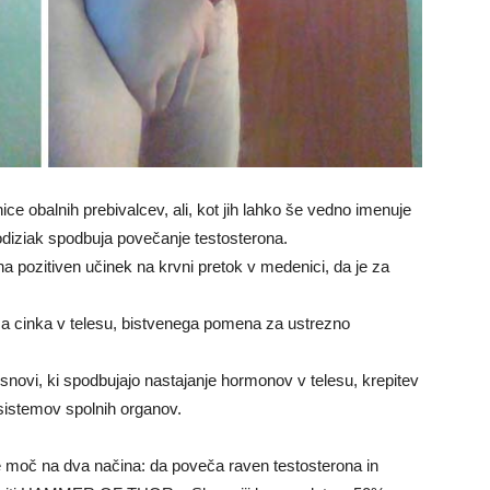
ice obalnih prebivalcev, ali, kot jih lahko še vedno imenuje
odiziak spodbuja povečanje testosterona.
ina pozitiven učinek na krvni pretok v medenici, da je za
aša cinka v telesu, bistvenega pomena za ustrezno
tnih snovi, ki spodbujajo nastajanje hormonov v telesu, krepitev
sistemov spolnih organov.
moč na dva načina: da poveča raven testosterona in