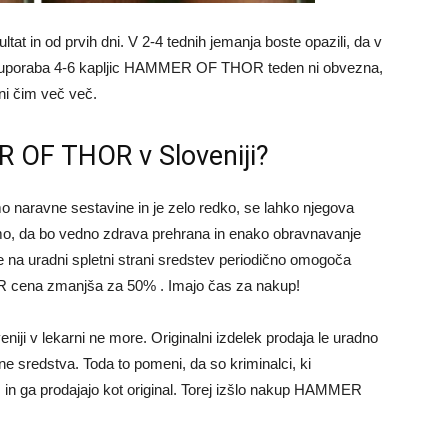
tat in od prvih dni. V 2-4 tednih jemanja boste opazili, da v
Toda uporaba 4-6 kapljic HAMMER OF THOR teden ni obvezna,
ani čim več več.
R OF THOR v Sloveniji?
ravne sestavine in je zelo redko, se lahko njegova
mo, da bo vedno zdrava prehrana in enako obravnavanje
je na uradni spletni strani sredstev periodično omogoča
 cena zmanjša za 50% . Imajo čas za nakup!
 v lekarni ne more. Originalni izdelek prodaja le uradno
lne sredstva. Toda to pomeni, da so kriminalci, ki
in ga prodajajo kot original. Torej izšlo nakup HAMMER