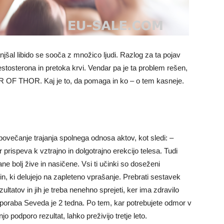
šal libido se sooča z množico ljudi. Razlog za ta pojav
tosterona in pretoka krvi. Vendar pa je ta problem rešen,
 OF THOR. Kaj je to, da pomaga in ko – o tem kasneje.
ečanje trajanja spolnega odnosa aktov, kot sledi: –
rispeva k vztrajno in dolgotrajno erekcijo telesa. Tudi
e bolj žive in nasičene. Vsi ti učinki so doseženi
, ki delujejo na zapleteno vprašanje. Prebrati sestavek
ultatov in jih je treba nenehno sprejeti, ker ima zdravilo
 Uporaba Seveda je 2 tedna. Po tem, kar potrebujete odmor v
 podporo rezultat, lahko preživijo tretje leto.