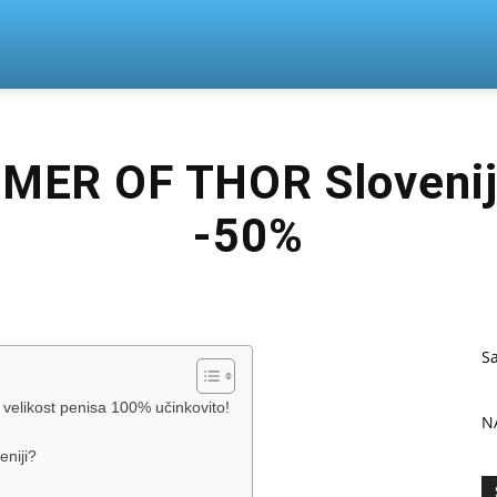
n
MER OF THOR Slovenij
-50%
S
likost penisa 100% učinkovito!
N
niji?