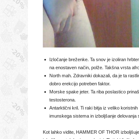
Izločanje breženke. Ta snov je izoliran hrbten
na enostaven način, polže. Takšna vrsta afr
North mah. Zdravniki dokazali, da je ta rastl
dobro erekcijo potreben faktor.
Morske spake jeter. Ta riba poslastico prin
testosterona.
Antarktični kril. Ti raki bitja iz veliko koris
imunskega sistema in izboljšanje delovanja 
Kot lahko vidite, HAMMER OF THOR izboljšuje 