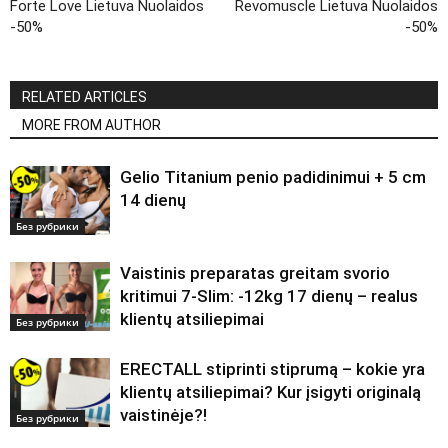
Forte Love Lietuva Nuolaidos
Revomuscle Lietuva Nuolaidos
-50%
-50%
RELATED ARTICLES
MORE FROM AUTHOR
Gelio Titanium penio padidinimui + 5 cm
14 dienų
Без рубрики
Vaistinis preparatas greitam svorio
kritimui 7-Slim: -12kg 17 dienų – realus
klientų atsiliepimai
Без рубрики
ERECTALL stiprinti stiprumą – kokie yra
klientų atsiliepimai? Kur įsigyti originalą
vaistinėje?!
Без рубрики