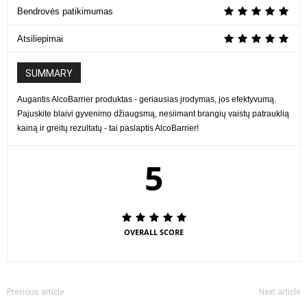
Bendrovės patikimumas
Atsiliepimai
SUMMARY
Augantis AlcoBarrier produktas - geriausias įrodymas, jos efektyvumą.
Pajuskite blaivi gyvenimo džiaugsmą, nesiimant brangių vaistų patrauklią
kainą ir greitų rezultatų - tai paslaptis AlcoBarrier!
5
OVERALL SCORE
Previous article
Next article