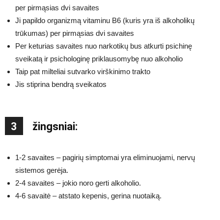
per pirmąsias dvi savaites
Ji papildo organizmą vitaminu B6 (kuris yra iš alkoholikų
trūkumas) per pirmąsias dvi savaites
Per keturias savaites nuo narkotikų bus atkurti psichinę
sveikatą ir psichologinę priklausomybę nuo alkoholio
Taip pat milteliai sutvarko virškinimo trakto
Jis stiprina bendrą sveikatos
3
žingsniai:
1-2 savaites – pagirių simptomai yra eliminuojami, nervų
sistemos gerėja.
2-4 savaites – jokio noro gerti alkoholio.
4-6 savaitė – atstato kepenis, gerina nuotaiką.