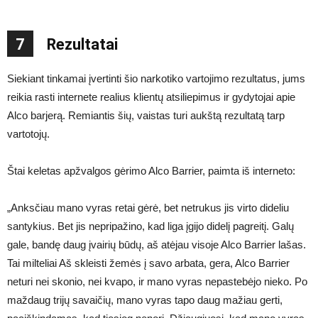
7
Rezultatai
Siekiant tinkamai įvertinti šio narkotiko vartojimo rezultatus, jums
reikia rasti internete realius klientų atsiliepimus ir gydytojai apie
Alco barjerą. Remiantis šių, vaistas turi aukštą rezultatą tarp
vartotojų.
Štai keletas apžvalgos gėrimo Alco Barrier, paimta iš interneto:
„Anksčiau mano vyras retai gėrė, bet netrukus jis virto dideliu
santykius. Bet jis nepripažino, kad liga įgijo didelį pagreitį. Galų
gale, bandę daug įvairių būdų, aš atėjau visoje Alco Barrier lašas.
Tai milteliai Aš skleisti žemės į savo arbata, gera, Alco Barrier
neturi nei skonio, nei kvapo, ir mano vyras nepastebėjo nieko. Po
maždaug trijų savaičių, mano vyras tapo daug mažiau gerti,