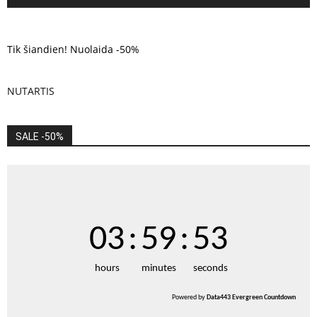
Tik šiandien! Nuolaida -50%
NUTARTIS
SALE -50%
03
:
59
:
53
hours
minutes
seconds
Powered by
Data443 Evergreen Countdown