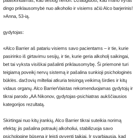
paaiškindamas, kad tiesiog nenori. Džiaugiuosi, kad mano vyras
dingo priklausomybė nuo alkoholio ir visiems ačiū Alco barjerinis!
»Anna, 53-ią.
gydytojas:
«Alco Barrier aš patariu visiems savo pacientams – ir tie, kurie
pasirinko iš girtavimu sesijų, ir tie, kurie geria alkoholį saikingai,
bet tai vyksta visiškai pašalinti priklausomybę. Ši priemonė turi
teigiamą poveikį nervų sistemą ir pašalina sunkioji psichologinės
būklės. daržovių milteliai atkuria teisingą veikimą širdies ir kitų
vidaus organų. Alco BarrierVaistas rekomenduojamas gydytojų ir
tikrai parodo „AA Nikonov, gydytojas-psichiatras aukščiausios
kategorijos rezultatą.
Skirtingai nuo kitų įrankių, Alco Barrier tikrai suteikia norimą
efektą: jis pašalina potraukį alkoholiui, stabilizuoja savo
psichologinę būseną ir leisti gyventi taikiai. Ir svarbiausia, kad