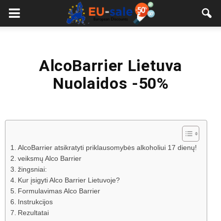
European
Sale
AlcoBarrier Lietuva
Nuolaidos -50%
AlcoBarrier atsikratyti priklausomybės alkoholiui 17 dienų!
veiksmų Alco Barrier
žingsniai:
Kur įsigyti Alco Barrier Lietuvoje?
Formulavimas Alco Barrier
Instrukcijos
Rezultatai