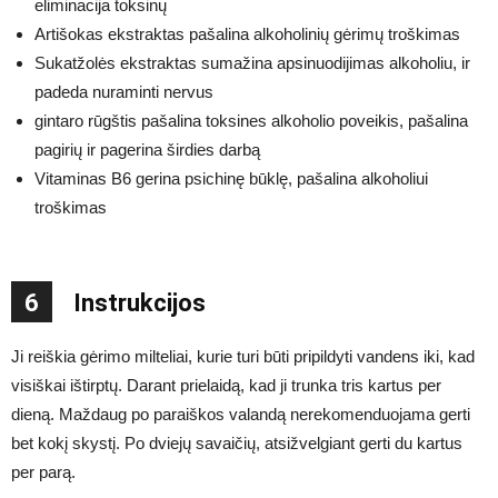
eliminacija toksinų
Artišokas ekstraktas pašalina alkoholinių gėrimų troškimas
Sukatžolės ekstraktas sumažina apsinuodijimas alkoholiu, ir
padeda nuraminti nervus
gintaro rūgštis pašalina toksines alkoholio poveikis, pašalina
pagirių ir pagerina širdies darbą
Vitaminas B6 gerina psichinę būklę, pašalina alkoholiui
troškimas
6
Instrukcijos
Ji reiškia gėrimo milteliai, kurie turi būti pripildyti vandens iki, kad
visiškai ištirptų. Darant prielaidą, kad ji trunka tris kartus per
dieną. Maždaug po paraiškos valandą nerekomenduojama gerti
bet kokį skystį. Po dviejų savaičių, atsižvelgiant gerti du kartus
per parą.