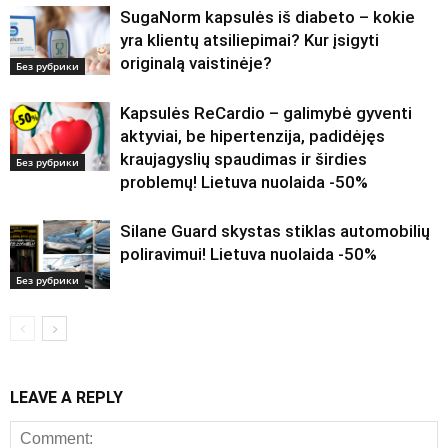
SugaNorm kapsulės iš diabeto – kokie
yra klientų atsiliepimai? Kur įsigyti
originalą vaistinėje?
Без рубрики
Kapsulės ReCardio – galimybė gyventi
aktyviai, be hipertenzija, padidėjęs
kraujagyslių spaudimas ir širdies
Без рубрики
problemų! Lietuva nuolaida -50%
Silane Guard skystas stiklas automobilių
poliravimui! Lietuva nuolaida -50%
Без рубрики
LEAVE A REPLY