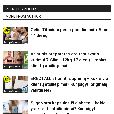
RELATED ARTICLES
MORE FROM AUTHOR
Gelio Titanium penio padidinimui + 5 cm
14 dienų
Без рубрики
Vaistinis preparatas greitam svorio
kritimui 7-Slim: -12kg 17 dienų – realus
klientų atsiliepimai
Без рубрики
ERECTALL stiprinti stiprumą – kokie yra
klientų atsiliepimai? Kur įsigyti originalą
vaistinėje?!
Без рубрики
SugaNorm kapsulės iš diabeto – kokie
yra klientų atsiliepimai? Kur įsigyti