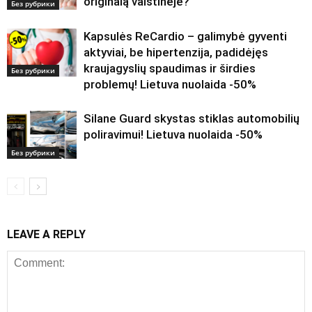
originalą vaistinėje?
Без рубрики
Kapsulės ReCardio – galimybė gyventi
aktyviai, be hipertenzija, padidėjęs
kraujagyslių spaudimas ir širdies
Без рубрики
problemų! Lietuva nuolaida -50%
Silane Guard skystas stiklas automobilių
poliravimui! Lietuva nuolaida -50%
Без рубрики
LEAVE A REPLY