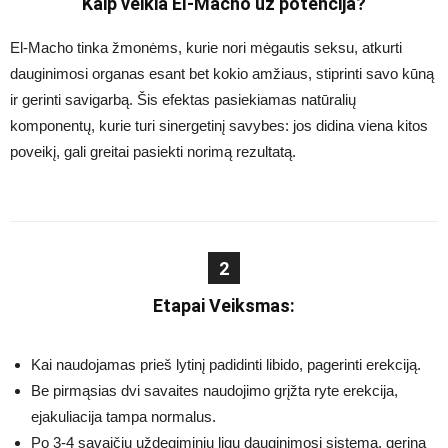
Kaip veikia El-Macho už potencija?
El-Macho tinka žmonėms, kurie nori mėgautis seksu, atkurti
dauginimosi organas esant bet kokio amžiaus, stiprinti savo kūną
ir gerinti savigarbą. Šis efektas pasiekiamas natūralių
komponentų, kurie turi sinergetinį savybes: jos didina viena kitos
poveikį, gali greitai pasiekti norimą rezultatą.
2
Etapai Veiksmas:
Kai naudojamas prieš lytinį padidinti libido, pagerinti erekciją.
Be pirmąsias dvi savaites naudojimo grįžta ryte erekcija,
ejakuliacija tampa normalus.
Po 3-4 savaičių uždegiminių ligų dauginimosi sistemą, gerina