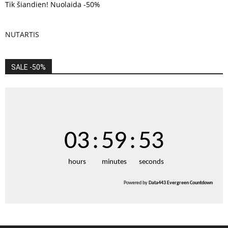
Tik šiandien! Nuolaida -50%
NUTARTIS
SALE -50%
03
:
59
:
53
hours
minutes
seconds
Powered by
Data443 Evergreen Countdown