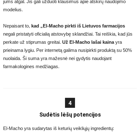
jums atgal. Jis gali užduoti klausimus apie atskirų naudojimo
modelius.
Nepaisant to,
kad „El-Macho pirkti iš Lietuvos farmacijos
negali pristatyti oficialią atstovybę sklandžiai. Tai reiškia, kad jūs
perkate už stiprumas greitai.
Už El-Macho lašai kaina
yra
prieinama lygiu. Per internetą galima nusipirkti produktą su 50%
nuolaida. Ši suma yra mažesnė nei gydytis naudojant
farmakologines medžiagas.
4
Sudėtis lėšų potencijos
El-Macho yra sudarytas iš keturių veikliųjų ingredientų: