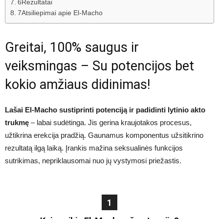
6Rezultatai
7Atsiliepimai apie El-Macho
Greitai, 100% saugus ir
veiksmingas – Su potencijos bet
kokio amžiaus didinimas!
Lašai El-Macho sustiprinti potenciją ir padidinti lytinio akto
trukmę
– labai sudėtinga. Jis gerina kraujotakos procesus,
užtikrina erekcija pradžią. Gaunamus komponentus užsitikrino
rezultatą ilgą laiką. Įrankis mažina seksualinės funkcijos
sutrikimas, nepriklausomai nuo jų vystymosi priežastis.
1