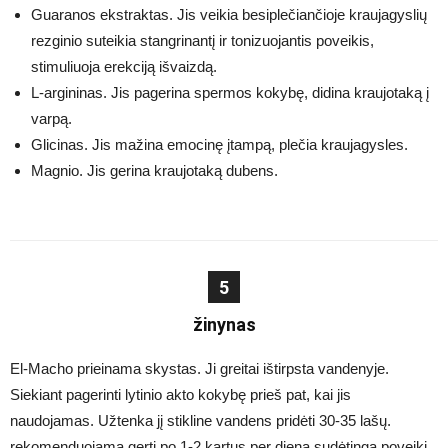
Guaranos ekstraktas. Jis veikia besiplečiančioje kraujagyslių
rezginio suteikia stangrinantį ir tonizuojantis poveikis,
stimuliuoja erekciją išvaizdą.
L-argininas. Jis pagerina spermos kokybę, didina kraujotaką į
varpą.
Glicinas. Jis mažina emocinę įtampą, plečia kraujagysles.
Magnio. Jis gerina kraujotaką dubens.
5
žinynas
El-Macho prieinama skystas. Ji greitai ištirpsta vandenyje.
Siekiant pagerinti lytinio akto kokybę prieš pat, kai jis
naudojamas. Užtenka jį stikline vandens pridėti 30-35 lašų.
rekomenduojama gerti po 1-2 kartus per dieną sudėtingą poveikį.