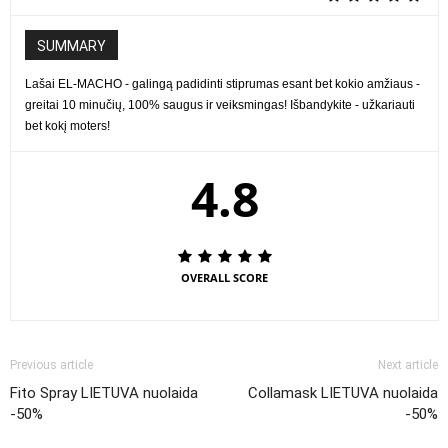
SUMMARY
Lašai EL-MACHO - galingą padidinti stiprumas esant bet kokio amžiaus -
greitai 10 minučių, 100% saugus ir veiksmingas! Išbandykite - užkariauti
bet kokį moters!
4.8
OVERALL SCORE
Previous article
Next article
Fito Spray LIETUVA nuolaida
Collamask LIETUVA nuolaida
-50%
-50%