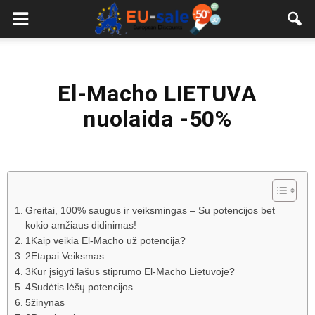
European
Sale
El-Macho LIETUVA
nuolaida -50%
Greitai, 100% saugus ir veiksmingas – Su potencijos bet
kokio amžiaus didinimas!
1Kaip veikia El-Macho už potencija?
2Etapai Veiksmas:
3Kur įsigyti lašus stiprumo El-Macho Lietuvoje?
4Sudėtis lėšų potencijos
5žinynas