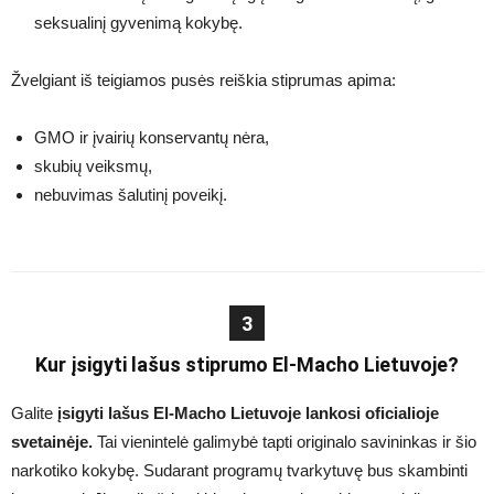
seksualinį gyvenimą kokybę.
Žvelgiant iš teigiamos pusės reiškia stiprumas apima:
GMO ir įvairių konservantų nėra,
skubių veiksmų,
nebuvimas šalutinį poveikį.
3
Kur įsigyti lašus stiprumo El-Macho Lietuvoje?
Galite
įsigyti lašus El-Macho Lietuvoje lankosi oficialioje
svetainėje.
Tai vienintelė galimybė tapti originalo savininkas ir šio
narkotiko kokybę. Sudarant programų tvarkytuvę bus skambinti