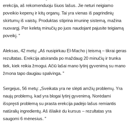
erekcija, aš rekomenduoju šiuos lašus. Jie neturi neigiamo
poveikio kepenų ir kitų organų. Tai yra vienas iš pagrindinių
skirtumų iš vaistų. Produktas stiprina imuninę sistemą, mažina
nuovargį. Per keletą minučių po juos naudojant pajusite teigiamą
poveikį. ”
Aleksas, 42 metų: „Aš nusipirkau El-Macho į teismą – tikrai geras
rezultatas. Erekcija atsiranda po maždaug 20 minučių ir trunka
tiek, kiek reikia žmogui. Ačiū lašai mano lytinį gyvenimą su mano
žmona tapo daugiau spalvinga. ”
Sergejus, 56 metų: „Sveikata yra ne slėpti amžių problemų. Yra
naujų problemų, kad yra blogai lytinį gyvenimą. Norėdami
išspręsti problemą su prasta erekcija padėjo lašus remiantis
natūralių ingredientų. Aš išlaikė du kursus – rezultatas yra
saugomi 6 mėnesius. ”