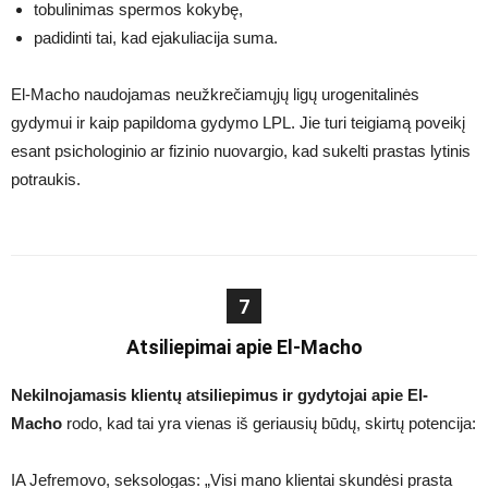
tobulinimas spermos kokybę,
padidinti tai, kad ejakuliacija suma.
El-Macho naudojamas neužkrečiamųjų ligų urogenitalinės
gydymui ir kaip papildoma gydymo LPL. Jie turi teigiamą poveikį
esant psichologinio ar fizinio nuovargio, kad sukelti prastas lytinis
potraukis.
7
Atsiliepimai apie El-Macho
Nekilnojamasis klientų atsiliepimus ir gydytojai apie El-
Macho
rodo, kad tai yra vienas iš geriausių būdų, skirtų potencija:
IA Jefremovo, seksologas: „Visi mano klientai skundėsi prasta